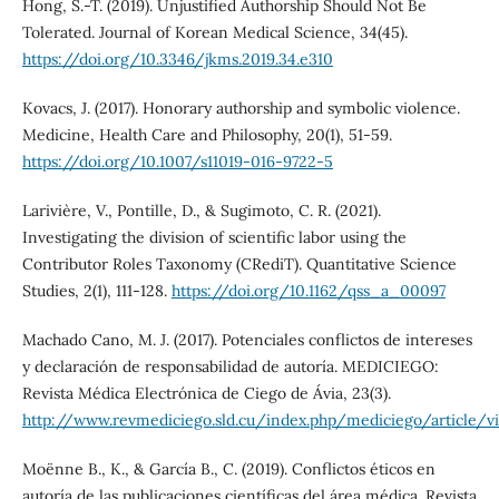
Hong, S.-T. (2019). Unjustified Authorship Should Not Be
Tolerated. Journal of Korean Medical Science, 34(45).
https://doi.org/10.3346/jkms.2019.34.e310
Kovacs, J. (2017). Honorary authorship and symbolic violence.
Medicine, Health Care and Philosophy, 20(1), 51-59.
https://doi.org/10.1007/s11019-016-9722-5
Larivière, V., Pontille, D., & Sugimoto, C. R. (2021).
Investigating the division of scientific labor using the
Contributor Roles Taxonomy (CRediT). Quantitative Science
Studies, 2(1), 111-128.
https://doi.org/10.1162/qss_a_00097
Machado Cano, M. J. (2017). Potenciales conflictos de intereses
y declaración de responsabilidad de autoría. MEDICIEGO:
Revista Médica Electrónica de Ciego de Ávia, 23(3).
http://www.revmediciego.sld.cu/index.php/mediciego/article/
Moënne B., K., & García B., C. (2019). Conflictos éticos en
autoría de las publicaciones científicas del área médica. Revista