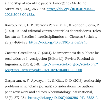
authorship of scientific papers. Emergency Medicine
Australasia, 15(3), 263-270.
https://doi.org/10.1046/j.1442-
2026.2003.00432.x
Borroto Cruz, E. R., Torrens Pérez, M. E., & Rondón Sierra, R.
(2021). Calidad editorial versus editoriales depredadoras. Telos
Revista de Estudios Interdisciplinarios en Ciencias Sociales,
23(2), 466-483.
https://doi.org/10.36390/telos232.16
Cáceres Castellanos, G. (2014). La importancia de publicar los
resultados de Investigación [Editorial]. Revista Facultad de
Ingeniería, 23(37), 7-8.
http://www.scielo.org.co/scielo.php?
script=sci_arttext&pid=S0121-11292014000200001
Gasparyan, A. Y., Ayvazyan, L., & Kitas, G. D. (2013). Authorship
problems in scholarly journals: considerations for authors,
peer reviewers and editors. Rheumatology International,
33(2), 277-284.
https://doi.org/10.1007/s00296-012-2582-2