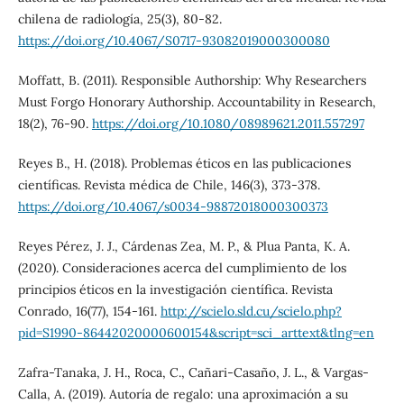
chilena de radiología, 25(3), 80-82.
https://doi.org/10.4067/S0717-93082019000300080
Moffatt, B. (2011). Responsible Authorship: Why Researchers
Must Forgo Honorary Authorship. Accountability in Research,
18(2), 76-90.
https://doi.org/10.1080/08989621.2011.557297
Reyes B., H. (2018). Problemas éticos en las publicaciones
científicas. Revista médica de Chile, 146(3), 373-378.
https://doi.org/10.4067/s0034-98872018000300373
Reyes Pérez, J. J., Cárdenas Zea, M. P., & Plua Panta, K. A.
(2020). Consideraciones acerca del cumplimiento de los
principios éticos en la investigación científica. Revista
Conrado, 16(77), 154-161.
http://scielo.sld.cu/scielo.php?
pid=S1990-86442020000600154&script=sci_arttext&tlng=en
Zafra-Tanaka, J. H., Roca, C., Cañari-Casaño, J. L., & Vargas-
Calla, A. (2019). Autoría de regalo: una aproximación a su