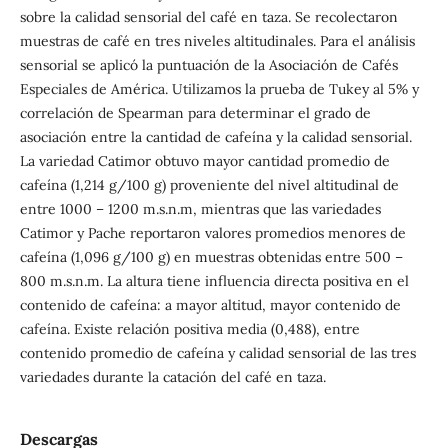
sobre la calidad sensorial del café en taza. Se recolectaron
muestras de café en tres niveles altitudinales. Para el análisis
sensorial se aplicó la puntuación de la Asociación de Cafés
Especiales de América. Utilizamos la prueba de Tukey al 5% y
correlación de Spearman para determinar el grado de
asociación entre la cantidad de cafeína y la calidad sensorial.
La variedad Catimor obtuvo mayor cantidad promedio de
cafeína (1,214 g/100 g) proveniente del nivel altitudinal de
entre 1000 – 1200 m.s.n.m, mientras que las variedades
Catimor y Pache reportaron valores promedios menores de
cafeína (1,096 g/100 g) en muestras obtenidas entre 500 –
800 m.s.n.m. La altura tiene influencia directa positiva en el
contenido de cafeína: a mayor altitud, mayor contenido de
cafeína. Existe relación positiva media (0,488), entre
contenido promedio de cafeína y calidad sensorial de las tres
variedades durante la catación del café en taza.
Descargas