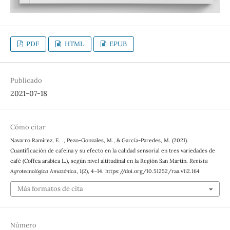
PDF
HTML
EPUB
Publicado
2021-07-18
Cómo citar
Navarro Ramírez, E. ., Pezo-Gonzales, M., & García-Paredes, M. (2021).
Cuantificación de cafeína y su efecto en la calidad sensorial en tres variedades de
café (Coffea arabica L.), según nivel altitudinal en la Región San Martín.
Revista
Agrotecnológica Amazónica
,
1
(2), 4–14. https://doi.org/10.51252/raa.v1i2.164
Más formatos de cita
Número