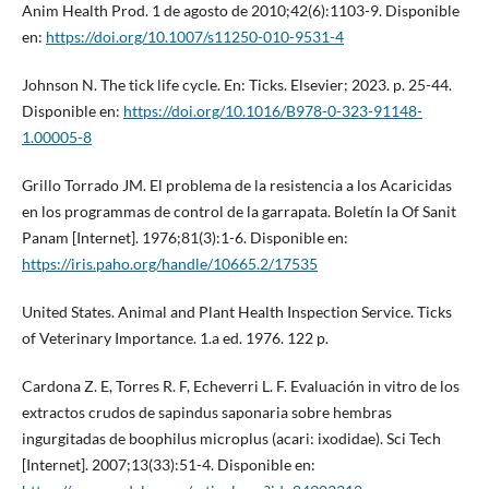
Anim Health Prod. 1 de agosto de 2010;42(6):1103-9. Disponible
en:
https://doi.org/10.1007/s11250-010-9531-4
Johnson N. The tick life cycle. En: Ticks. Elsevier; 2023. p. 25-44.
Disponible en:
https://doi.org/10.1016/B978-0-323-91148-
1.00005-8
Grillo Torrado JM. El problema de la resistencia a los Acaricidas
en los programmas de control de la garrapata. Boletín la Of Sanit
Panam [Internet]. 1976;81(3):1-6. Disponible en:
https://iris.paho.org/handle/10665.2/17535
United States. Animal and Plant Health Inspection Service. Ticks
of Veterinary Importance. 1.a ed. 1976. 122 p.
Cardona Z. E, Torres R. F, Echeverri L. F. Evaluación in vitro de los
extractos crudos de sapindus saponaria sobre hembras
ingurgitadas de boophilus microplus (acari: ixodidae). Sci Tech
[Internet]. 2007;13(33):51-4. Disponible en: