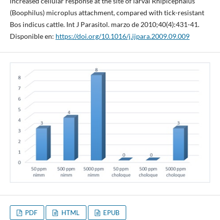
increased cellular response at the site of larval Rhipicephalus
(Boophilus) microplus attachment, compared with tick-resistant
Bos indicus cattle. Int J Parasitol. marzo de 2010;40(4):431-41.
Disponible en:
https://doi.org/10.1016/j.ijpara.2009.09.009
PDF
HTML
EPUB