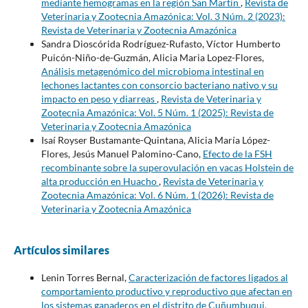
mediante hemogramas en la región San Martín
,
Revista de
Veterinaria y Zootecnia Amazónica: Vol. 3 Núm. 2 (2023):
Revista de Veterinaria y Zootecnia Amazónica
Sandra Dioscórida Rodríguez-Rufasto, Víctor Humberto
Puicón-Niño-de-Guzmán, Alicia Maria Lopez-Flores,
Análisis metagenómico del microbioma intestinal en
lechones lactantes con consorcio bacteriano nativo y su
impacto en peso y diarreas
,
Revista de Veterinaria y
Zootecnia Amazónica: Vol. 5 Núm. 1 (2025): Revista de
Veterinaria y Zootecnia Amazónica
Isaí Royser Bustamante-Quintana, Alicia María López-
Flores, Jesús Manuel Palomino-Cano,
Efecto de la FSH
recombinante sobre la superovulación en vacas Holstein de
alta producción en Huacho
,
Revista de Veterinaria y
Zootecnia Amazónica: Vol. 6 Núm. 1 (2026): Revista de
Veterinaria y Zootecnia Amazónica
Artículos similares
Lenin Torres Bernal,
Caracterización de factores ligados al
comportamiento productivo y reproductivo que afectan en
los sistemas ganaderos en el distrito de Cuñumbuqui,