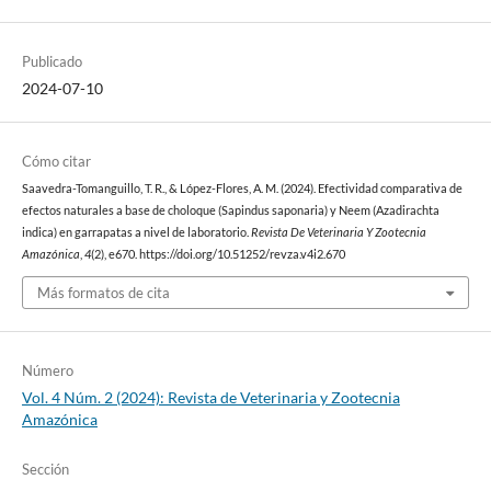
Publicado
2024-07-10
Cómo citar
Saavedra-Tomanguillo, T. R., & López-Flores, A. M. (2024). Efectividad comparativa de
efectos naturales a base de choloque (Sapindus saponaria) y Neem (Azadirachta
indica) en garrapatas a nivel de laboratorio.
Revista De Veterinaria Y Zootecnia
Amazónica
,
4
(2), e670. https://doi.org/10.51252/revza.v4i2.670
Más formatos de cita
Número
Vol. 4 Núm. 2 (2024): Revista de Veterinaria y Zootecnia
Amazónica
Sección