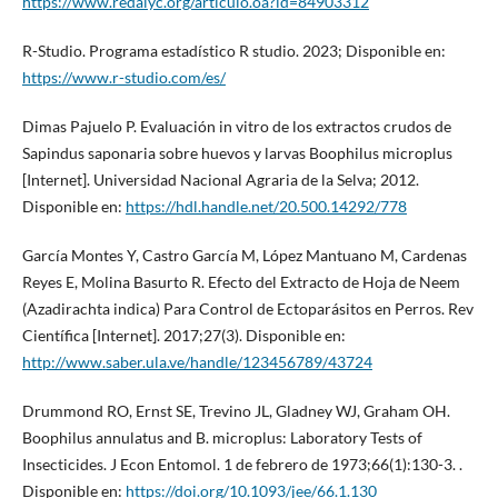
https://www.redalyc.org/articulo.oa?id=84903312
R-Studio. Programa estadístico R studio. 2023; Disponible en:
https://www.r-studio.com/es/
Dimas Pajuelo P. Evaluación in vitro de los extractos crudos de
Sapindus saponaria sobre huevos y larvas Boophilus microplus
[Internet]. Universidad Nacional Agraria de la Selva; 2012.
Disponible en:
https://hdl.handle.net/20.500.14292/778
García Montes Y, Castro García M, López Mantuano M, Cardenas
Reyes E, Molina Basurto R. Efecto del Extracto de Hoja de Neem
(Azadirachta indica) Para Control de Ectoparásitos en Perros. Rev
Científica [Internet]. 2017;27(3). Disponible en:
http://www.saber.ula.ve/handle/123456789/43724
Drummond RO, Ernst SE, Trevino JL, Gladney WJ, Graham OH.
Boophilus annulatus and B. microplus: Laboratory Tests of
Insecticides. J Econ Entomol. 1 de febrero de 1973;66(1):130-3. .
Disponible en:
https://doi.org/10.1093/jee/66.1.130