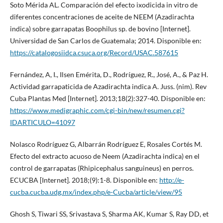
Soto Mérida AL. Comparación del efecto ixodicida in vitro de
diferentes concentraciones de aceite de NEEM (Azadirachta
indica) sobre garrapatas Boophilus sp. de bovino [Internet].
Universidad de San Carlos de Guatemala; 2014. Disponible en:
https://catalogosiidca.csuca.org/Record/USAC.587615
Fernández, A, I., Ilsen Emérita, D., Rodríguez, R., José, A., & Paz H.
Actividad garrapaticida de Azadirachta indica A. Juss. (nim). Rev
Cuba Plantas Med [Internet]. 2013;18(2):327-40. Disponible en:
https://www.medigraphic.com/cgi-bin/new/resumen.cgi?
IDARTICULO=41097
Nolasco Rodríguez G, Albarrán Rodríguez E, Rosales Cortés M.
Efecto del extracto acuoso de Neem (Azadirachta indica) en el
control de garrapatas (Rhipicephalus sanguineus) en perros.
ECUCBA [Internet]. 2018;(9):1-8. Disponible en:
http://e-
cucba.cucba.udg.mx/index.php/e-Cucba/article/view/95
Ghosh S, Tiwari SS, Srivastava S, Sharma AK, Kumar S, Ray DD, et