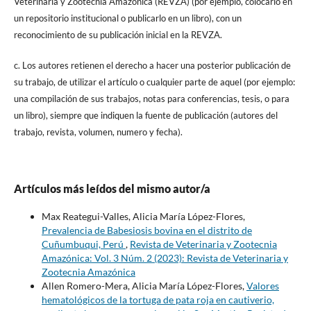
Veterinaria y Zootecnia Amazónica (REVZA) (por ejemplo, colocarlo en
un repositorio institucional o publicarlo en un libro), con un
reconocimiento de su publicación inicial en la REVZA.
c. Los autores retienen el derecho a hacer una posterior publicación de
su trabajo, de utilizar el artículo o cualquier parte de aquel (por ejemplo:
una compilación de sus trabajos, notas para conferencias, tesis, o para
un libro), siempre que indiquen la fuente de publicación (autores del
trabajo, revista, volumen, numero y fecha).
Artículos más leídos del mismo autor/a
Max Reategui-Valles, Alicia María López-Flores,
Prevalencia de Babesiosis bovina en el distrito de
Cuñumbuqui, Perú
,
Revista de Veterinaria y Zootecnia
Amazónica: Vol. 3 Núm. 2 (2023): Revista de Veterinaria y
Zootecnia Amazónica
Allen Romero-Mera, Alicia María López-Flores,
Valores
hematológicos de la tortuga de pata roja en cautiverio,