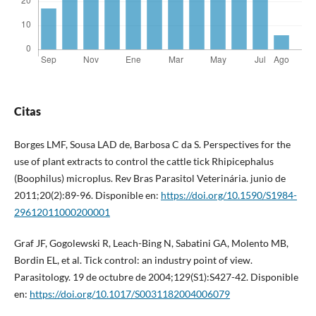
Citas
Borges LMF, Sousa LAD de, Barbosa C da S. Perspectives for the
use of plant extracts to control the cattle tick Rhipicephalus
(Boophilus) microplus. Rev Bras Parasitol Veterinária. junio de
2011;20(2):89-96. Disponible en:
https://doi.org/10.1590/S1984-
29612011000200001
Graf JF, Gogolewski R, Leach-Bing N, Sabatini GA, Molento MB,
Bordin EL, et al. Tick control: an industry point of view.
Parasitology. 19 de octubre de 2004;129(S1):S427-42. Disponible
en:
https://doi.org/10.1017/S0031182004006079