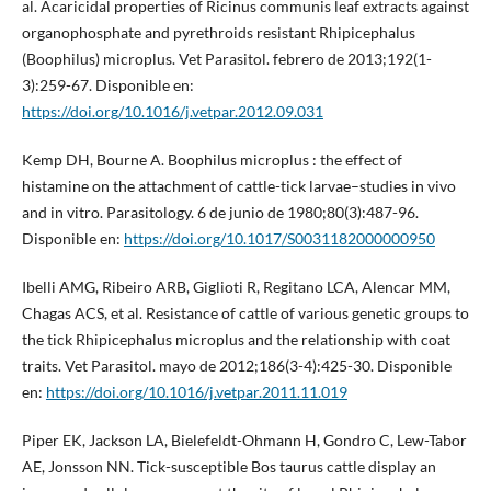
al. Acaricidal properties of Ricinus communis leaf extracts against
organophosphate and pyrethroids resistant Rhipicephalus
(Boophilus) microplus. Vet Parasitol. febrero de 2013;192(1-
3):259-67. Disponible en:
https://doi.org/10.1016/j.vetpar.2012.09.031
Kemp DH, Bourne A. Boophilus microplus : the effect of
histamine on the attachment of cattle-tick larvae–studies in vivo
and in vitro. Parasitology. 6 de junio de 1980;80(3):487-96.
Disponible en:
https://doi.org/10.1017/S0031182000000950
Ibelli AMG, Ribeiro ARB, Giglioti R, Regitano LCA, Alencar MM,
Chagas ACS, et al. Resistance of cattle of various genetic groups to
the tick Rhipicephalus microplus and the relationship with coat
traits. Vet Parasitol. mayo de 2012;186(3-4):425-30. Disponible
en:
https://doi.org/10.1016/j.vetpar.2011.11.019
Piper EK, Jackson LA, Bielefeldt-Ohmann H, Gondro C, Lew-Tabor
AE, Jonsson NN. Tick-susceptible Bos taurus cattle display an