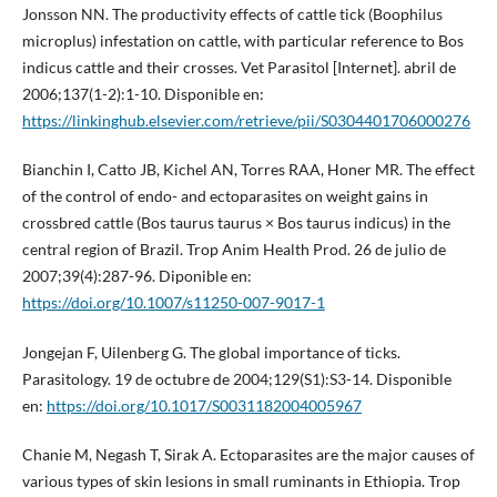
Jonsson NN. The productivity effects of cattle tick (Boophilus
microplus) infestation on cattle, with particular reference to Bos
indicus cattle and their crosses. Vet Parasitol [Internet]. abril de
2006;137(1-2):1-10. Disponible en:
https://linkinghub.elsevier.com/retrieve/pii/S0304401706000276
Bianchin I, Catto JB, Kichel AN, Torres RAA, Honer MR. The effect
of the control of endo- and ectoparasites on weight gains in
crossbred cattle (Bos taurus taurus × Bos taurus indicus) in the
central region of Brazil. Trop Anim Health Prod. 26 de julio de
2007;39(4):287-96. Diponible en:
https://doi.org/10.1007/s11250-007-9017-1
Jongejan F, Uilenberg G. The global importance of ticks.
Parasitology. 19 de octubre de 2004;129(S1):S3-14. Disponible
en:
https://doi.org/10.1017/S0031182004005967
Chanie M, Negash T, Sirak A. Ectoparasites are the major causes of
various types of skin lesions in small ruminants in Ethiopia. Trop