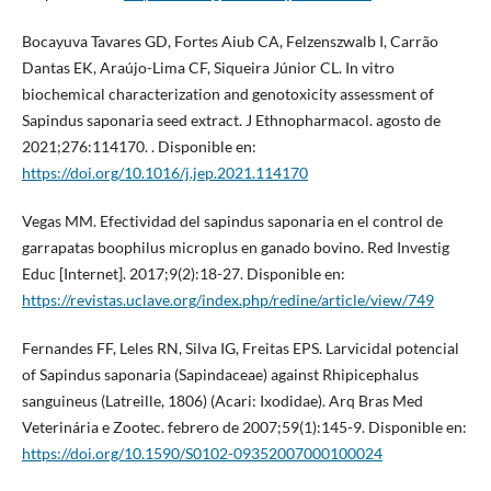
Bocayuva Tavares GD, Fortes Aiub CA, Felzenszwalb I, Carrão
Dantas EK, Araújo-Lima CF, Siqueira Júnior CL. In vitro
biochemical characterization and genotoxicity assessment of
Sapindus saponaria seed extract. J Ethnopharmacol. agosto de
2021;276:114170. . Disponible en:
https://doi.org/10.1016/j.jep.2021.114170
Vegas MM. Efectividad del sapindus saponaria en el control de
garrapatas boophilus microplus en ganado bovino. Red Investig
Educ [Internet]. 2017;9(2):18-27. Disponible en:
https://revistas.uclave.org/index.php/redine/article/view/749
Fernandes FF, Leles RN, Silva IG, Freitas EPS. Larvicidal potencial
of Sapindus saponaria (Sapindaceae) against Rhipicephalus
sanguineus (Latreille, 1806) (Acari: Ixodidae). Arq Bras Med
Veterinária e Zootec. febrero de 2007;59(1):145-9. Disponible en:
https://doi.org/10.1590/S0102-09352007000100024