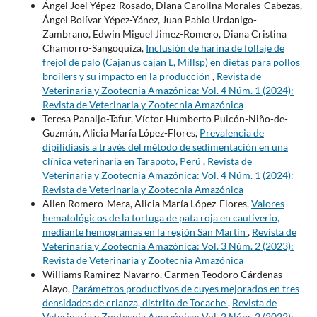
Ángel Joel Yépez-Rosado, Diana Carolina Morales-Cabezas,
Ángel Bolívar Yépez-Yánez, Juan Pablo Urdanigo-
Zambrano, Edwin Miguel Jimez-Romero, Diana Cristina
Chamorro-Sangoquiza,
Inclusión de harina de follaje de
frejol de palo (Cajanus cajan L, Millsp) en dietas para pollos
broilers y su impacto en la producción
,
Revista de
Veterinaria y Zootecnia Amazónica: Vol. 4 Núm. 1 (2024):
Revista de Veterinaria y Zootecnia Amazónica
Teresa Panaijo-Tafur, Víctor Humberto Puicón-Niño-de-
Guzmán, Alicia María López-Flores,
Prevalencia de
dipilidiasis a través del método de sedimentación en una
clínica veterinaria en Tarapoto, Perú
,
Revista de
Veterinaria y Zootecnia Amazónica: Vol. 4 Núm. 1 (2024):
Revista de Veterinaria y Zootecnia Amazónica
Allen Romero-Mera, Alicia María López-Flores,
Valores
hematológicos de la tortuga de pata roja en cautiverio,
mediante hemogramas en la región San Martín
,
Revista de
Veterinaria y Zootecnia Amazónica: Vol. 3 Núm. 2 (2023):
Revista de Veterinaria y Zootecnia Amazónica
Williams Ramirez-Navarro, Carmen Teodoro Cárdenas-
Alayo,
Parámetros productivos de cuyes mejorados en tres
densidades de crianza, distrito de Tocache
,
Revista de
Veterinaria y Zootecnia Amazónica: Vol. 2 Núm. 2 (2022):