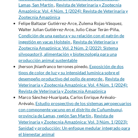
Lamas, San Martín
,
Revista de Veterinaria y Zootecnia
Amazónica: Vol. 4 Núm. 1 (2024): Revista de Veterinaria y
Zootecnia Amazónica
Felipe Baltazar Gutiérrez-Arce, Zulema Rojas-Vásquez,
Walter Julian Gutiérrez-Arce, Julio César Terán-Piña,
Condición de una pastura y su relación con el patrón de
ingestión en vacas Holstein
,
Revista de Veterinaria y
Zootecnia Amazónica: Vol. 2 Núm. 2 (2022): Sistema
silvopastoril, alimentación y biotecnología para una
producción animal sustentable
jherson jhianfranco terrones pinedo,
Exposición de dos
tipos de color de luz y su intensidad lumínica sobre el
desempeño productivo del pollo de engorde
,
Revista de
Veterinaria y Zootecnia Amazónica: Vol. 4 Núm. 1 (2024):
Revista de Veterinaria y Zootecnia Amazónica
Marco Sánchez-Huaripata, Carlos Enrique Arévalo-
Arévalo,
Estudio prospectivo de los sistemas agropecuarios
con componente vacuno en el distrito de Cuñumbuqui,
provincia de Lamas, región San Martín
,
Revista de
Veterinaria y Zootecnia Amazónica: Vol. 3 Núm. 1 (2023):
Sanidad y producción: Un enfoque medular integrado para
el bienestar animal