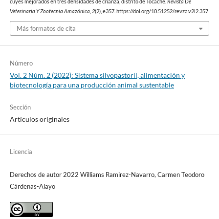
cuyes mejorados en tres densidades de crianza, distrito de Tocache.
Revista De
Veterinaria Y Zootecnia Amazónica
,
2
(2), e357. https://doi.org/10.51252/revza.v2i2.357
Más formatos de cita
Número
Vol. 2 Núm. 2 (2022): Sistema silvopastoril, alimentación y
biotecnología para una producción animal sustentable
Sección
Artículos originales
Licencia
Derechos de autor 2022 Williams Ramirez-Navarro, Carmen Teodoro
Cárdenas-Alayo