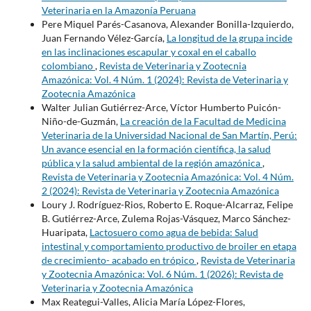
Veterinaria en la Amazonía Peruana
Pere Miquel Parés-Casanova, Alexander Bonilla-Izquierdo,
Juan Fernando Vélez-García,
La longitud de la grupa incide
en las inclinaciones escapular y coxal en el caballo
colombiano
,
Revista de Veterinaria y Zootecnia
Amazónica: Vol. 4 Núm. 1 (2024): Revista de Veterinaria y
Zootecnia Amazónica
Walter Julian Gutiérrez-Arce, Víctor Humberto Puicón-
Niño-de-Guzmán,
La creación de la Facultad de Medicina
Veterinaria de la Universidad Nacional de San Martín, Perú:
Un avance esencial en la formación científica, la salud
pública y la salud ambiental de la región amazónica
,
Revista de Veterinaria y Zootecnia Amazónica: Vol. 4 Núm.
2 (2024): Revista de Veterinaria y Zootecnia Amazónica
Loury J. Rodríguez-Rios, Roberto E. Roque-Alcarraz, Felipe
B. Gutiérrez-Arce, Zulema Rojas-Vásquez, Marco Sánchez-
Huaripata,
Lactosuero como agua de bebida: Salud
intestinal y comportamiento productivo de broiler en etapa
de crecimiento- acabado en trópico
,
Revista de Veterinaria
y Zootecnia Amazónica: Vol. 6 Núm. 1 (2026): Revista de
Veterinaria y Zootecnia Amazónica
Max Reategui-Valles, Alicia María López-Flores,