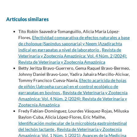
Artículos similares
Tito Robin Saavedra-Tomanguillo, Alicia María López-
Flores,
Efectividad comparativa de efectos naturales a base
de choloque (Sapindus saponaria) y Neem (Azadirachta
indica) en garrapatas a nivel de laboratorio
,
Revista de
Veterinaria y Zootecnia Amazónica: Vol. 4 Núm. 2 (2024):
Revista de Veterinaria y Zootecnia Amazónica
Betty Jeritza Bravo-Guerrero, Gema Raquel Bravo-Bermeo,
Johnny Daniel Bravo-Loor, Yadira Jahaira Marcillo-Alcívar,
Tommy Francisco Cueva-Navia,
Efecto acaricida de hojas
de piñón (Jatropha curcas) en el control ecológico de
garrapatas en bovinos
,
Revista de Veterinaria y Zootecnia
Amazónica: Vol. 4 Núm. 2 (2024): Revista de Veterinaria y
Zootecnia Amazónica
Fredy Fabian-Dominguez, Lourdes Vásquez-Rojas, Miluska
Baylon-Cuba, Alicia López-Flores, Eric Mailhe,
Identificación molecular de la microbiota gastrointestinal
del lechón lactante
,
Revista de Veterinaria y Zootecnia
Amazónica: Vol. 1 Núm. 1 (2021): Avances de la Medicina