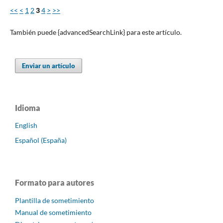
<<
<
1
2
3
4
>
>>
También puede {advancedSearchLink} para este artículo.
Enviar un artículo
Idioma
English
Español (España)
Formato para autores
Plantilla de sometimiento
Manual de sometimiento