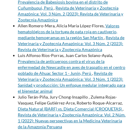
Prevalencia de Babesiosis bovina en el distrito de
Cuñumbuqui, Perú
,
Revista de Veterinaria y Zootecnia
Amazónica: Vol. 3 Núm. 2 (2023): Revista de Veterinaria y
Zootecnia Amazónica
Allen Romero-Mera, Alicia María López-Flores,
Valores
hematológicos de la tortuga de pata roja en cautiverio,
mediante hemogramas en la región San Martín
,
Revista de
Veterinaria y Zootecnia Amazónica: Vol. 3 Núm. 2 (2023):
Revista de Veterinaria y Zootecnia Amazónica
Luis Alfonso Ríos-Porras, Juan Carlos Solano-Ayala,
Prevalencia de anticuerpos contra el virus de la
enfermedad de Newcastle en aves de traspatio en el centro
poblado de Ahuac Sector 1 - Junín, Perú
,
Revista de
Veterinaria y Zootecnia Amazónica: Vol. 3 Núm. 1 (2023):
Sanidad y producción: Un enfoque medular integrado para
el bienestar animal
Julio Terán-Piña, Jury Chong-Insapillo , Zulema Rojas-
Vasquez, Felipe Gutiérrez-Arce, Roberto Roque-Alcarraz,
Dieta Natural (BARF) vs. Dieta Comercial (CROQUETAS)
,
Revista de Veterinaria y Zootecnia Amazónica: Vol. 2 Núm.
1 (2022): Nuevas perspectivas en la Medicina Veterinaria
de la Amazonía Peruana