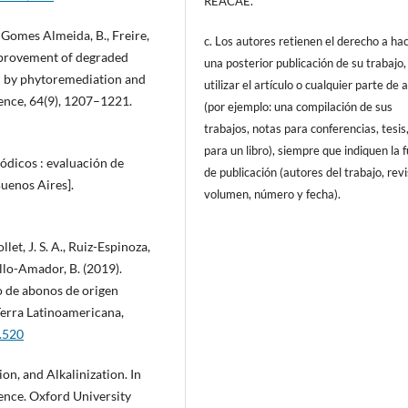
REACAE.
, Gomes Almeida, B., Freire,
c. Los autores retienen el derecho a ha
 Improvement of degraded
una posterior publicación de su trabajo,
ced by phytoremediation and
utilizar el artículo o cualquier parte de 
ience, 64(9), 1207–1221.
(por ejemplo: una compilación de sus
trabajos, notas para conferencias, tesis
para un libro), siempre que indiquen la 
sódicos : evaluación de
de publicación (autores del trabajo, revi
uenos Aires].
volumen, número y fecha).
let, J. S. A., Ruiz-Espinoza,
illo-Amador, B. (2019).
o de abonos de origen
 Terra Latinoamericana,
4.520
tion, and Alkalinization. In
ence. Oxford University