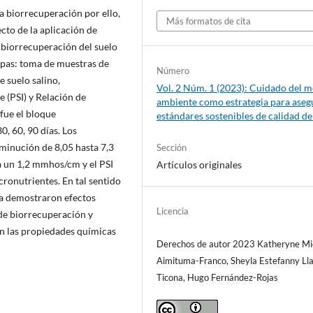
la biorrecuperación por ello,
Más formatos de cita
cto de la aplicación de
a biorrecuperación del suelo
tapas: toma de muestras de
Número
e suelo salino,
Vol. 2 Núm. 1 (2023): Cuidado del 
 (PSI) y Relación de
ambiente como estrategia para aseg
 fue el bloque
estándares sostenibles de calidad de
, 60, 90 días. Los
minución de 8,05 hasta 7,3
Sección
a un 1,2 mmhos/cm y el PSI
Artículos originales
ronutrientes. En tal sentido
ca demostraron efectos
Licencia
 de biorrecuperación y
en las propiedades químicas
Derechos de autor 2023 Katheryne Mi
Aimituma-Franco, Sheyla Estefanny Lla
Ticona, Hugo Fernández-Rojas