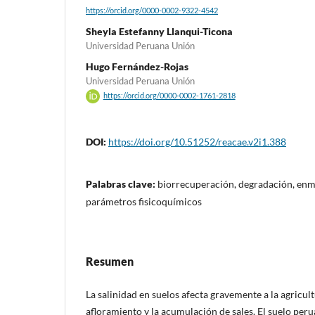
https://orcid.org/0000-0002-9322-4542
Sheyla Estefanny Llanqui-Ticona
Universidad Peruana Unión
Hugo Fernández-Rojas
Universidad Peruana Unión
https://orcid.org/0000-0002-1761-2818
DOI:
https://doi.org/10.51252/reacae.v2i1.388
Palabras clave:
biorrecuperación, degradación, enm
parámetros fisicoquímicos
Resumen
La salinidad en suelos afecta gravemente a la agricul
afloramiento y la acumulación de sales. El suelo per