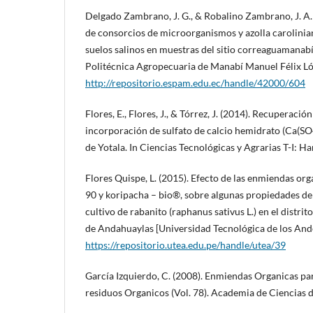
Delgado Zambrano, J. G., & Robalino Zambrano, J. A. (
de consorcios de microorganismos y azolla carolinia
suelos salinos en muestras del sitio correaguamanabí
Politécnica Agropecuaria de Manabí Manuel Félix Ló
http://repositorio.espam.edu.ec/handle/42000/604
Flores, E., Flores, J., & Tórrez, J. (2014). Recuperació
incorporación de sulfato de calcio hemidrato (Ca(
de Yotala. In Ciencias Tecnológicas y Agrarias T-I: 
Flores Quispe, L. (2015). Efecto de las enmiendas o
90 y koripacha – bio®, sobre algunas propiedades del
cultivo de rabanito (raphanus sativus L.) en el distri
de Andahuaylas [Universidad Tecnológica de los Ande
https://repositorio.utea.edu.pe/handle/utea/39
García Izquierdo, C. (2008). Enmiendas Organicas pa
residuos Organicos (Vol. 78). Academia de Ciencias d