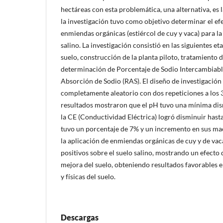
hectáreas con esta problemática, una alternativa, es 
la investigación tuvo como objetivo determinar el efe
enmiendas orgánicas (estiércol de cuy y vaca) para l
salino. La investigación consistió en las siguientes e
suelo, construcción de la planta piloto, tratamiento d
determinación de Porcentaje de Sodio Intercambiable
Absorción de Sodio (RAS). El diseño de investigación
completamente aleatorio con dos repeticiones a los 30
resultados mostraron que el pH tuvo una mínima dis
la CE (Conductividad Eléctrica) logró disminuir hast
tuvo un porcentaje de 7% y un incremento en sus mac
la aplicación de enmiendas orgánicas de cuy y de va
positivos sobre el suelo salino, mostrando un efecto
mejora del suelo, obteniendo resultados favorables 
y físicas del suelo.
Descargas