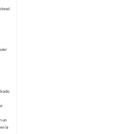
cional
e
uier
licado
or
on un
 en la