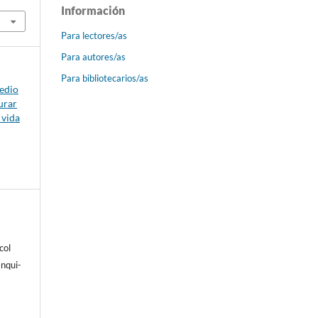
Información
Para lectores/as
Para autores/as
Para bibliotecarios/as
medio
urar
 vida
col
nqui-