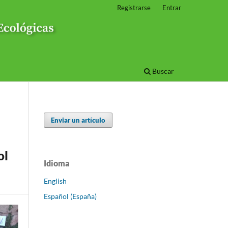
Registrarse
Entrar
Buscar
Enviar un artículo
ol
Idioma
English
Español (España)