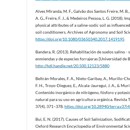
Alves Miranda, M. F., Galvão dos Santos Freire, M. B.
A. G., Freire, F. J., & Medeiros Pessoa, L. G. (2018).
physical attributes of a saline-sodic soil as influen
soil conditioners. Archives of Agronomy and Soil Sc
https://doi.org/10.1080/03650340.2017.1419195
Bandera, R. (2013). Rehabilitación de suelos salino - 
enmiendas y de especies forrajeras [Universidad de B
http://hdl.handle.net/20.500.12123/5880
Beltrán-Morales, F. A., Nieto-Garibay, A., Murillo-Chol
F. H., Troyo-Dieguez, E., Alcala-Jauregui, J. A., & Mur
Contenido inorgánico de nitrógeno, fósforo y potasi
natural para su uso en agricultura orgánica. Revista
37(4), 371–378.
https://doi.org/10.28940/terra.v37i
Bui, E. N. (2017). Causes of Soil Salinization, Sodifica
Oxford Research Encyclopedia of Environmental Sci