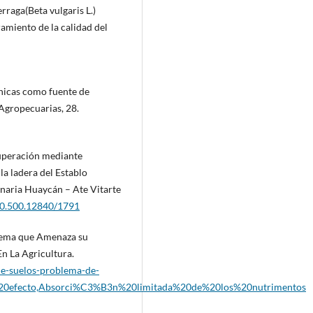
rraga(Beta vulgaris L.)
amiento de la calidad del
gánicas como fuente de
s Agropecuarias, 28.
cuperación mediante
la ladera del Establo
onaria Huaycán – Ate Vitarte
/20.500.12840/1791
blema que Amenaza su
En La Agricultura.
-de-suelos-problema-de-
n%20efecto,Absorci%C3%B3n%20limitada%20de%20los%20nutrimentos