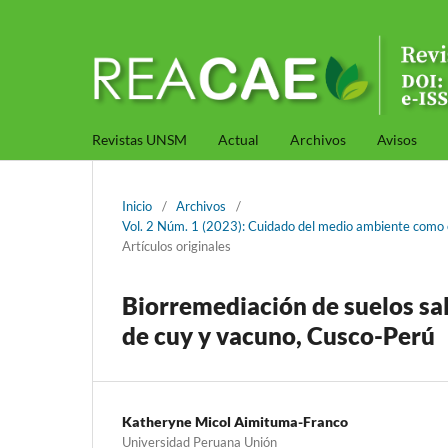
Revistas UNSM
Actual
Archivos
Avisos
Inicio
/
Archivos
/
Vol. 2 Núm. 1 (2023): Cuidado del medio ambiente como e
Artículos originales
Biorremediación de suelos sa
de cuy y vacuno, Cusco-Perú
Katheryne Micol Aimituma-Franco
Universidad Peruana Unión