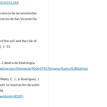
9414.013.264
ficiencia de las enmiendas
distrito de San Vicente De
of the soil and the risk of
), 1–13.
). Cátedra de Edafología.
oad/version/0/module/9026474176/name/Suelos%2BSalinos
Watts, C. J., & Rodríguez, J.
edir la respiración de suelo
36.
ttext&pid=S0187-