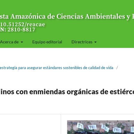
Acerca de
Equipo editorial
Directrices
strategia para asegurar estándares sostenibles de calidad de vida
/
linos con enmiendas orgánicas de estiérc