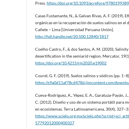
Press.
https://doi.org/10.1093/acrefore/978019938
Casas Fustamante, N., & Galvan Rivas, A. F. (2019). E
orgánicas en la recuperación de suelos salinos en el 
Cañete – Lima [Universidad Peruana Unión].
http://hdl.handle.net/20.500.12840/1817
Coelho Castro, F., & dos Santos, A. M. (2020). Salinity 
desertification in the semiarid region. Mercator, 19(1
https://doi.org/10.4215/rm2020.e19002
Courel, G. F. (2019). Suelos salinos y sódicos (pp. 1–8
https://s9a0d11af78cd478d.jimcontent.com/downl
Cueva-Rodríguez, A., Yépez, E. A., Garatuza-Payán, J., 
C. (2012). Diseño y uso de un sistema portátil para m
en ecosistemas. Terra Latinoamericana, 30(4), 327–3
https://www.scielo.org.mx/scielo.php?script=sci_ar
57792012000400327