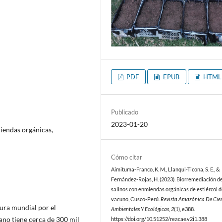
PDF
EPUB
HTML
Publicado
2023-01-20
iendas orgánicas,
Cómo citar
Aimituma-Franco, K. M., Llanqui-Ticona, S. E., &
Fernández-Rojas, H. (2023). Biorremediación d
salinos con enmiendas orgánicas de estiércol d
vacuno, Cusco-Perú.
Revista Amazónica De Cie
tura mundial por el
Ambientales Y Ecológicas
,
2
(1), e388.
uano tiene cerca de 300 mil
https://doi.org/10.51252/reacae.v2i1.388