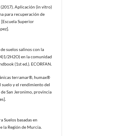
2017). Aplicación (in vitro)
na para recuperación de
 [Escuela Superior
pez].
n de suelos salinos con la
SO4)1/2H2O) en la comunidad
Handbook (1st ed.). ECORFAN.
rgánicas terramar®, humax®
 suelo y el rendimiento del
to de San Jeronimo, provincia
s].
ra Suelos basadas en
e la Región de Murcia.