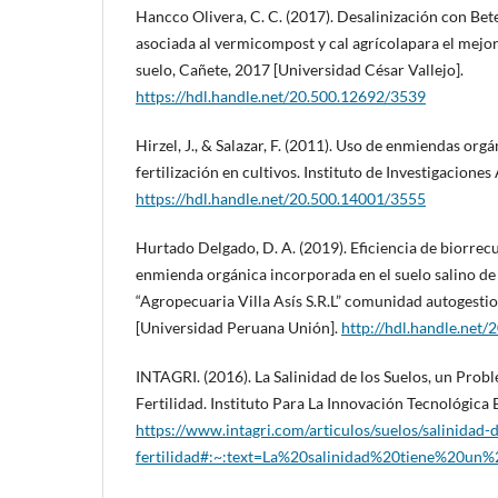
Hancco Olivera, C. C. (2017). Desalinización con Bete
asociada al vermicompost y cal agrícolapara el mejor
suelo, Cañete, 2017 [Universidad César Vallejo].
https://hdl.handle.net/20.500.12692/3539
Hirzel, J., & Salazar, F. (2011). Uso de enmiendas or
fertilización en cultivos. Instituto de Investigacione
https://hdl.handle.net/20.500.14001/3555
Hurtado Delgado, D. A. (2019). Eficiencia de biorre
enmienda orgánica incorporada en el suelo salino de 
“Agropecuaria Villa Asís S.R.L” comunidad autogesti
[Universidad Peruana Unión].
http://hdl.handle.net
INTAGRI. (2016). La Salinidad de los Suelos, un Pro
Fertilidad. Instituto Para La Innovación Tecnológica 
https://www.intagri.com/articulos/suelos/salinidad
fertilidad#:~:text=La%20salinidad%20tiene%20u