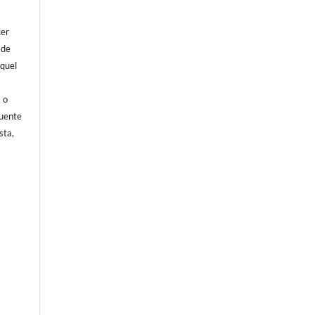
cer
 de
aquel
, o
fuente
sta,