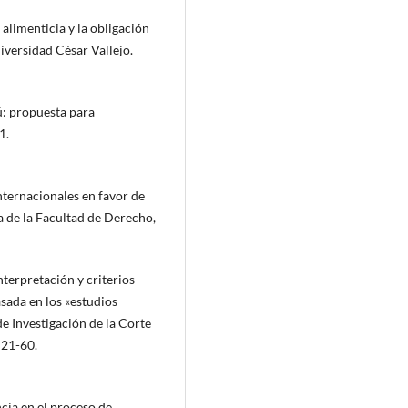
n alimenticia y la obligación
iversidad César Vallejo.
ú: propuesta para
1.
internacionales en favor de
a de la Facultad de Derecho,
nterpretación y criterios
sada en los «estudios
de Investigación de la Corte
 21-60.
cia en el proceso de