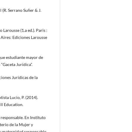
l (R. Serrano Suñer & J.
 Larousse (1.a ed.). Paris :
s Aires: Ediciones Larousse
 que estudiante mayor de
“Gaceta Jurídica”.
ciones Jurídicas de la
ista Lucio, P. (2014).
ll Education.
 responsable. En Instituto
terio de la Mujer y
 y maternidad responsable