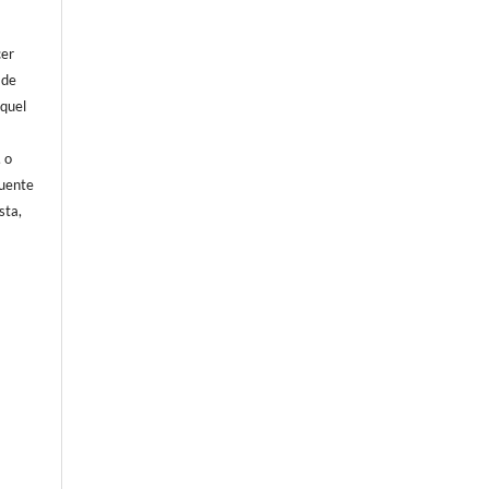
cer
 de
aquel
, o
fuente
sta,