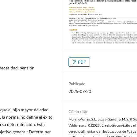
PDF
 necesidad, pensión
Publicado
2025-07-20
 que el hijo mayor de edad,
Cómo citar
 la norma, no define el éxito
Moreno-Valles, S. L., Juzga-Gamarra, M. S., & S
a su determinación. Esta
Valdivieso, J. R. (2025). El estudio con éxito y el
objetivo general: Determinar
derecho alimentario en los Juzgados de Paz Le