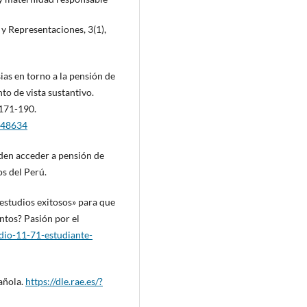
y Representaciones, 3(1),
as en torno a la pensión de
to de vista sustantivo.
 171-190.
7848634
den acceder a pensión de
s del Perú.
«estudios exitosos» para que
ntos? Pasión por el
edio-11-71-estudiante-
añola.
https://dle.rae.es/?