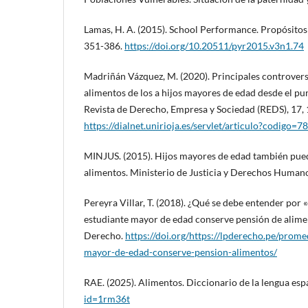
Lamas, H. A. (2015). School Performance. Propósitos 
351-386.
https://doi.org/10.20511/pyr2015.v3n1.74
Madriñán Vázquez, M. (2020). Principales controversi
alimentos de los a hijos mayores de edad desde el pun
Revista de Derecho, Empresa y Sociedad (REDS), 17,
https://dialnet.unirioja.es/servlet/articulo?codigo=
MINJUS. (2015). Hijos mayores de edad también pue
alimentos. Ministerio de Justicia y Derechos Humano
Pereyra Villar, T. (2018). ¿Qué se debe entender por 
estudiante mayor de edad conserve pensión de alime
Derecho.
https://doi.org/https://lpderecho.pe/prom
mayor-de-edad-conserve-pension-alimentos/
RAE. (2025). Alimentos. Diccionario de la lengua esp
id=1rm36t