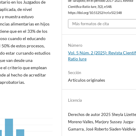
de Tarapoto, en el periodo 2017-2021.
Revista
ntario en los Juzgados de
Científica Ratio Iure
,
5
(2), e548.
aplicada, de nivel
https://doi.org/10.51252/rcri.v5i2.548
n y muestra estuvo
cias alimentarias en hijos
Más formatos de cita
tiene que en el 33% de los
itoso cuando el educando
Número
l 50% de estos procesos,
Vol. 5 Núm. 2 (2025): Revista Científ
ado estar cursando estudios
Ratio Iure
 que van desde una
ue el criterio que emplean
Sección
nde al hecho de acreditar
Artículos originales
 aprobatorias.
Licencia
Derechos de autor 2025 Sheyla Lizett
Moreno-Valles, Marjory Sussey Juzga-
Gamarra, José Roberto Siaden-Valdivie