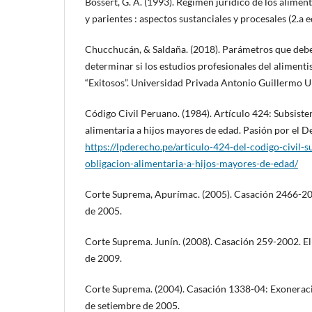
Bossert, G. A. (1993). Régimen jurídico de los alimen
y parientes : aspectos sustanciales y procesales (2.a e
Chucchucán, & Saldaña. (2018). Parámetros que debe 
determinar si los estudios profesionales del aliment
“Exitosos”. Universidad Privada Antonio Guillermo U
Código Civil Peruano. (1984). Artículo 424: Subsisten
alimentaria a hijos mayores de edad. Pasión por el D
https://lpderecho.pe/articulo-424-del-codigo-civil-s
obligacion-alimentaria-a-hijos-mayores-de-edad/
Corte Suprema, Apurímac. (2005). Casación 2466-200
de 2005.
Corte Suprema. Junín. (2008). Casación 259-2002. E
de 2009.
Corte Suprema. (2004). Casación 1338-04: Exoneraci
de setiembre de 2005.