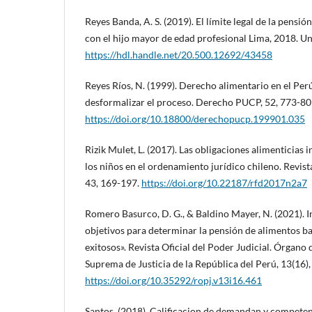
Reyes Banda, A. S. (2019). El límite legal de la pensió
con el hijo mayor de edad profesional Lima, 2018. Un
https://hdl.handle.net/20.500.12692/43458
Reyes Ríos, N. (1999). Derecho alimentario en el Per
desformalizar el proceso. Derecho PUCP, 52, 773-80
https://doi.org/10.18800/derechopucp.199901.035
Rizik Mulet, L. (2017). Las obligaciones alimenticias 
los niños en el ordenamiento jurídico chileno. Revist
43, 169-197.
https://doi.org/10.22187/rfd2017n2a7
Romero Basurco, D. G., & Baldino Mayer, N. (2021). I
objetivos para determinar la pensión de alimentos ba
exitosos». Revista Oficial del Poder Judicial. Órgano 
Suprema de Justicia de la República del Perú, 13(16),
https://doi.org/10.35292/ropj.v13i16.461
Santos. (2018). Calificacion de demandan y competen