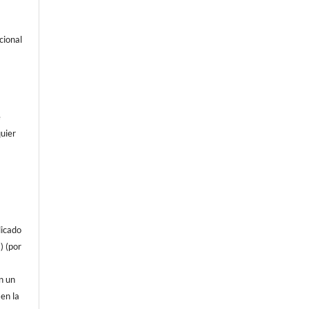
cional
e
uier
licado
) (por
on un
 en la