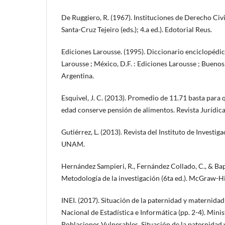
De Ruggiero, R. (1967). Instituciones de Derecho Civi
Santa-Cruz Tejeiro (eds.); 4.a ed.). Edotorial Reus.
Ediciones Larousse. (1995). Diccionario enciclopédico
Larousse ; México, D.F. : Ediciones Larousse ; Bueno
Argentina.
Esquivel, J. C. (2013). Promedio de 11.71 basta para
edad conserve pensión de alimentos. Revista Jurídica 
Gutiérrez, L. (2013). Revista del Instituto de Investiga
UNAM.
Hernández Sampieri, R., Fernández Collado, C., & Bapt
Metodología de la investigación (6ta ed.). McGraw-Hi
INEI. (2017). Situación de la paternidad y maternidad
Nacional de Estadística e Informática (pp. 2-4). Minis
Poblaciones Vulnerables. Situación de la paternidad