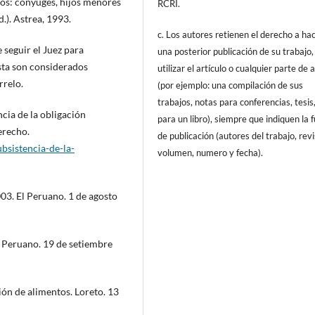
tos: cónyuges, hijos menores
RCRI.
d.). Astrea, 1993.
c. Los autores retienen el derecho a ha
seguir el Juez para
una posterior publicación de su trabajo,
ista son considerados
utilizar el artículo o cualquier parte de 
rrelo.
(por ejemplo: una compilación de sus
trabajos, notas para conferencias, tesis
cia de la obligación
para un libro), siempre que indiquen la 
erecho.
de publicación (autores del trabajo, revi
ubsistencia-de-la-
volumen, numero y fecha).
3. El Peruano. 1 de agosto
l Peruano. 19 de setiembre
ón de alimentos. Loreto. 13