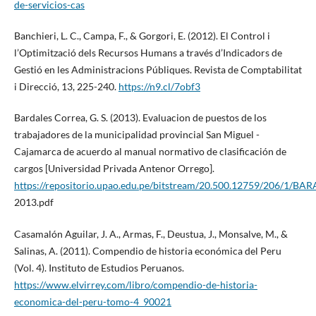
de-servicios-cas
Banchieri, L. C., Campa, F., & Gorgori, E. (2012). El Control i
l’Optimització dels Recursos Humans a través d’Indicadors de
Gestió en les Administracions Públiques. Revista de Comptabilitat
i Direcció, 13, 225-240.
https://n9.cl/7obf3
Bardales Correa, G. S. (2013). Evaluacion de puestos de los
trabajadores de la municipalidad provincial San Miguel -
Cajamarca de acuerdo al manual normativo de clasificación de
cargos [Universidad Privada Antenor Orrego].
https://repositorio.upao.edu.pe/bitstream/20.500.12759/206/
2013.pdf
Casamalón Aguilar, J. A., Armas, F., Deustua, J., Monsalve, M., &
Salinas, A. (2011). Compendio de historia económica del Peru
(Vol. 4). Instituto de Estudios Peruanos.
https://www.elvirrey.com/libro/compendio-de-historia-
economica-del-peru-tomo-4_90021