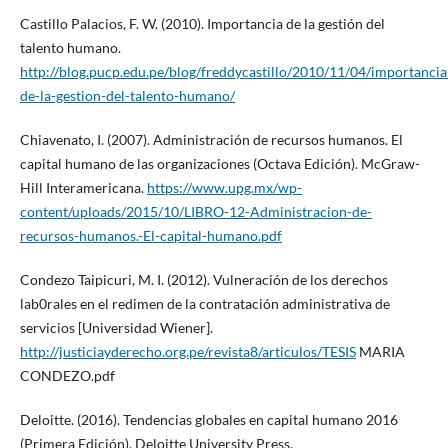
Castillo Palacios, F. W. (2010). Importancia de la gestión del
talento humano.
http://blog.pucp.edu.pe/blog/freddycastillo/2010/11/04/importancia
de-la-gestion-del-talento-humano/
Chiavenato, I. (2007). Administración de recursos humanos. El
capital humano de las organizaciones (Octava Edición). McGraw-
Hill Interamericana.
https://www.upg.mx/wp-
content/uploads/2015/10/LIBRO-12-Administracion-de-
recursos-humanos.-El-capital-humano.pdf
Condezo Taipicuri, M. I. (2012). Vulneración de los derechos
lab0rales en el redimen de la contratación administrativa de
servicios [Universidad Wiener].
http://justiciayderecho.org.pe/revista8/articulos/TESIS
MARIA
CONDEZO.pdf
Deloitte. (2016). Tendencias globales en capital humano 2016
(Primera Edición). Deloitte University Press.