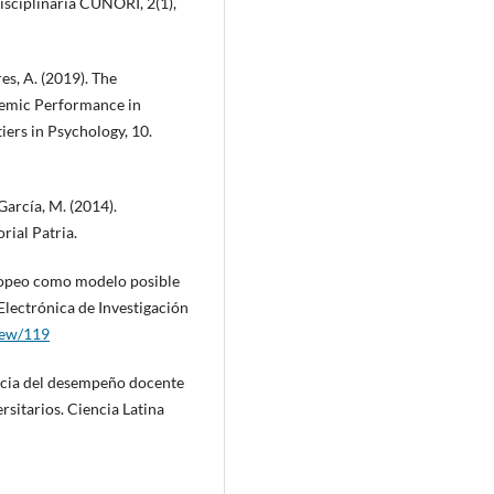
isciplinaria CUNORI, 2(1),
s, A. (2019). The
demic Performance in
ers in Psychology, 10.
García, M. (2014).
rial Patria.
uropeo como modelo posible
Electrónica de Investigación
view/119
encia del desempeño docente
rsitarios. Ciencia Latina