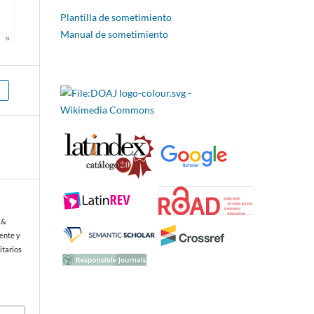
Plantilla de sometimiento
Manual de sometimiento
, &
ente y
itarios