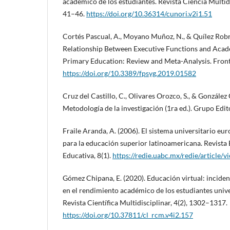
académico de los estudiantes. Revista Ciencia Multid
41–46.
https://doi.org/10.36314/cunori.v2i1.51
Cortés Pascual, A., Moyano Muñoz, N., & Quílez Robre
Relationship Between Executive Functions and Aca
Primary Education: Review and Meta-Analysis. Fronti
https://doi.org/10.3389/fpsyg.2019.01582
Cruz del Castillo, C., Olivares Orozco, S., & González 
Metodología de la investigación (1ra ed.). Grupo Edito
Fraile Aranda, A. (2006). El sistema universitario e
para la educación superior latinoamericana. Revista 
Educativa, 8(1).
https://redie.uabc.mx/redie/article/
Gómez Chipana, E. (2020). Educación virtual: incid
en el rendimiento académico de los estudiantes unive
Revista Científica Multidisciplinar, 4(2), 1302–1317.
https://doi.org/10.37811/cl_rcm.v4i2.157