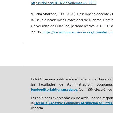
https://doi.org/10.46377/dilemas.v8i.2755
Villena Andrade, T. D. (2020). Desempeño docente y
la Escuela Académica Profesional de Turismo, Hotele
Universidad de Huánuco, período lectivo 2014 – I. Soc
27–36.
https://socialinnovasciences.org/ojs/index.ph
La RACE es una publicación editada por la Universid
las facultades de Administración, Econom
fondoeditorial@unsm.edu.pe
.
Con ISSN electrónico 
Las opiniones expresadas en los artículos son respon
la
Licencia Creative Commons Atribución 4.0 Intern
licencia.