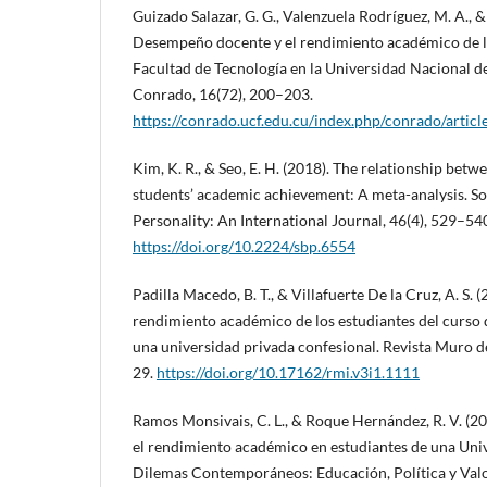
Guizado Salazar, G. G., Valenzuela Rodríguez, M. A., & 
Desempeño docente y el rendimiento académico de lo
Facultad de Tecnología en la Universidad Nacional d
Conrado, 16(72), 200–203.
https://conrado.ucf.edu.cu/index.php/conrado/artic
Kim, K. R., & Seo, E. H. (2018). The relationship betw
students’ academic achievement: A meta-analysis. So
Personality: An International Journal, 46(4), 529–54
https://doi.org/10.2224/sbp.6554
Padilla Macedo, B. T., & Villafuerte De la Cruz, A. S
rendimiento académico de los estudiantes del curso 
una universidad privada confesional. Revista Muro de
29.
https://doi.org/10.17162/rmi.v3i1.1111
Ramos Monsivais, C. L., & Roque Hernández, R. V. (20
el rendimiento académico en estudiantes de una Uni
Dilemas Contemporáneos: Educación, Política y Valo