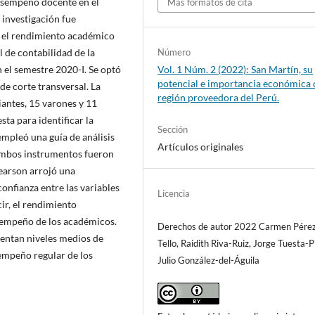
desempeño docente en el
Más formatos de cita
 investigación fue
y el rendimiento académico
l de contabilidad de la
Número
 el semestre 2020-I. Se optó
Vol. 1 Núm. 2 (2022): San Martín, su
potencial e importancia económica
de corte transversal. La
región proveedora del Perú.
antes, 15 varones y 11
sta para identificar la
Sección
mpleó una guía de análisis
Artículos originales
ambos instrumentos fueron
Pearson arrojó una
onfianza entre las variables
Licencia
r, el rendimiento
sempeño de los académicos.
Derechos de autor 2022 Carmen Pére
sentan niveles medios de
Tello, Raidith Riva-Ruiz, Jorge Tuesta-P
empeño regular de los
Julio González-del-Águila