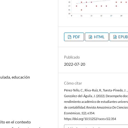
PDF
HTML
EPUB
Publicado
2022-07-20
culada, educación
Cómo citar
Pérez-Tello, C., Riva-Ruiz, R., Tuesta-Pinedo, J. .
González-del-Águila, J. (2022). Desempeño doc
rendimiento académico de estudiantes univers
de contabilidad.
Revista Amazónica De Ciencias
Económicas
,
1
(2), e354.
https://doi.org/10.51252/race.v1i2.354
ito en el contexto