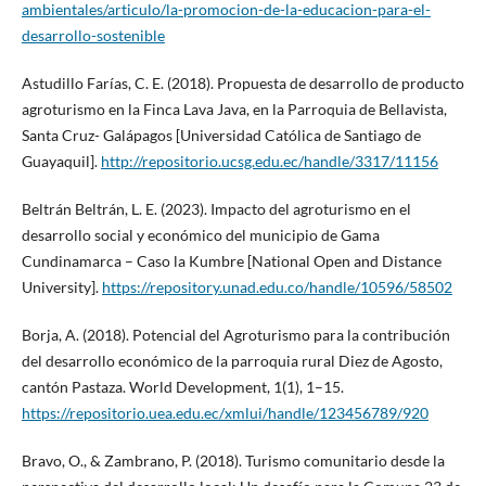
ambientales/articulo/la-promocion-de-la-educacion-para-el-
desarrollo-sostenible
Astudillo Farías, C. E. (2018). Propuesta de desarrollo de producto
agroturismo en la Finca Lava Java, en la Parroquia de Bellavista,
Santa Cruz- Galápagos [Universidad Católica de Santiago de
Guayaquil].
http://repositorio.ucsg.edu.ec/handle/3317/11156
Beltrán Beltrán, L. E. (2023). Impacto del agroturismo en el
desarrollo social y económico del municipio de Gama
Cundinamarca – Caso la Kumbre [National Open and Distance
University].
https://repository.unad.edu.co/handle/10596/58502
Borja, A. (2018). Potencial del Agroturismo para la contribución
del desarrollo económico de la parroquia rural Diez de Agosto,
cantón Pastaza. World Development, 1(1), 1–15.
https://repositorio.uea.edu.ec/xmlui/handle/123456789/920
Bravo, O., & Zambrano, P. (2018). Turismo comunitario desde la