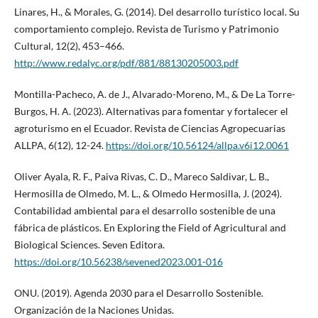
Linares, H., & Morales, G. (2014). Del desarrollo turístico local. Su
comportamiento complejo. Revista de Turismo y Patrimonio
Cultural, 12(2), 453–466.
http://www.redalyc.org/pdf/881/88130205003.pdf
Montilla-Pacheco, A. de J., Alvarado-Moreno, M., & De La Torre-
Burgos, H. A. (2023). Alternativas para fomentar y fortalecer el
agroturismo en el Ecuador. Revista de Ciencias Agropecuarias
ALLPA, 6(12), 12-24.
https://doi.org/10.56124/allpa.v6i12.0061
Oliver Ayala, R. F., Paiva Rivas, C. D., Mareco Saldivar, L. B.,
Hermosilla de Olmedo, M. L., & Olmedo Hermosilla, J. (2024).
Contabilidad ambiental para el desarrollo sostenible de una
fábrica de plásticos. En Exploring the Field of Agricultural and
Biological Sciences. Seven Editora.
https://doi.org/10.56238/sevened2023.001-016
ONU. (2019). Agenda 2030 para el Desarrollo Sostenible.
Organización de la Naciones Unidas.