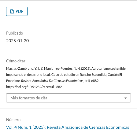
PDF
Publicado
2025-01-20
Cómo citar
Macias-Zambrano, Y. J., & Manjarrez-Fuentes, N. N. (2025). Agroturismo sostenible
impulsando el desarrollo local: Caso de estudio en Rancho Escondido, Cantón El
Empalme.
Revista Amazónica De Ciencias Económicas
,
4
(1), e882.
https://doi.org/10.51252/race.v4i1.882
Más formatos de cita
Número
Vol. 4 Núm. 1 (2025): Revista Amazónica de Ciencias Económicas