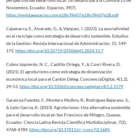
perspectiva del desarrollo local: Un desafío para la Comuna 23 de
Noviembre, Ecuador. Espacios, 39(7).
https://revistaespacios.com/a18v39n07/a18v39n07p28.pdf
Cajamarca, E., Alvarado, G., & Vázquez, J. (2023). La asociatividad
en el reciclaje como estrategia de desarrollo sostenible. Estudios
de la Gestión: Revista Internacional de Administración, 15, 149-
172.
https://doi.org/10.32719/25506641.2024.15.7
Cobos Izquierdo, N. C., Castillo Ortega, Y., & Covri Rivera, D.
(2021). El agroturismo como estrategia de dinamización
económica local para el Cantón Déleg. ConcienciaDigital, 4(1.2),
29-53.
https://doi.org/10.33262/concienciadigital.v4i1.2.1579
Garaicoa Fuentes, F., Montero Muthre, R., Rodríguez Bejarano, S.,
& León García, K. (2023). Agroturismo: Una alternativa sostenible
para el desarrollo local en San Francisco de Milagro, Guayas,
Ecuador. Ciencia Latina Revista Científica Multidisciplinar, 7(2),
4768-4789.
https://doi.org/10.37811/cl_rcm.v7i2.5685