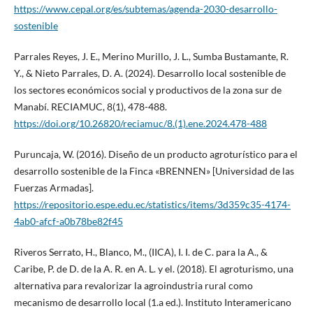
https://www.cepal.org/es/subtemas/agenda-2030-desarrollo-
sostenible
Parrales Reyes, J. E., Merino Murillo, J. L., Sumba Bustamante, R.
Y., & Nieto Parrales, D. A. (2024). Desarrollo local sostenible de
los sectores económicos social y productivos de la zona sur de
Manabí. RECIAMUC, 8(1), 478-488.
https://doi.org/10.26820/reciamuc/8.(1).ene.2024.478-488
Puruncaja, W. (2016). Diseño de un producto agroturístico para el
desarrollo sostenible de la Finca «BRENNEN» [Universidad de las
Fuerzas Armadas].
https://repositorio.espe.edu.ec/statistics/items/3d359c35-4174-
4ab0-afcf-a0b78be82f45
Riveros Serrato, H., Blanco, M., (IICA), I. I. de C. para la A., &
Caribe, P. de D. de la A. R. en A. L. y el. (2018). El agroturismo, una
alternativa para revalorizar la agroindustria rural como
mecanismo de desarrollo local (1.a ed.). Instituto Interamericano