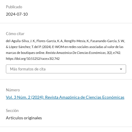
Publicado
2024-07-10
Cómo citar
del-Aguila-Silva, J. K., Flores-García, K. A., Rengifo-Mesía, K., Fasanando-Garcia, S. W.,
& López-Sánchez, T. del P. (2024). E-WOM en redes sociales asociadas al valor de las
marcas de boutiques online.
Revista Amazónica De Ciencias Económicas
,
3
(2), e742.
https://doi.org/10.51252/race.v3i2.742
Más formatos de cita
Número
Vol. 3 Núm. 2 (2024): Revista Amazónica de Ciencias Económicas
Sección
Artículos originales