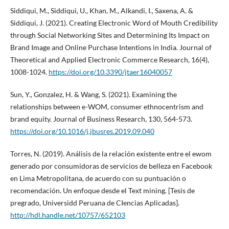
Siddiqui, M., Siddiqui, U., Khan, M., Alkandi, I., Saxena, A. &
Siddiqui, J. (2021). Creating Electronic Word of Mouth Credibility
through Social Networking Sites and Determining Its Impact on
Brand Image and Online Purchase Intentions in India. Journal of
Theoretical and Applied Electronic Commerce Research, 16(4),
1008-1024.
https://doi.org/10.3390/jtaer16040057
Sun, Y., Gonzalez, H. & Wang, S. (2021). Examining the
relationships between e-WOM, consumer ethnocentrism and
brand equity. Journal of Business Research, 130, 564-573.
https://doi.org/10.1016/j.jbusres.2019.09.040
Torres, N. (2019). Análisis de la relación existente entre el ewom
generado por consumidoras de servicios de belleza en Facebook
en Lima Metropolitana, de acuerdo con su puntuación o
recomendación. Un enfoque desde el Text mining. [Tesis de
pregrado, Universidd Peruana de CIencias Aplicadas].
http://hdl.handle.net/10757/652103