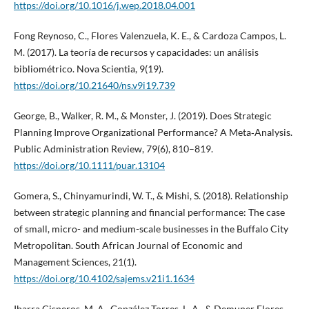
https://doi.org/10.1016/j.wep.2018.04.001
Fong Reynoso, C., Flores Valenzuela, K. E., & Cardoza Campos, L.
M. (2017). La teoría de recursos y capacidades: un análisis
bibliométrico. Nova Scientia, 9(19).
https://doi.org/10.21640/ns.v9i19.739
George, B., Walker, R. M., & Monster, J. (2019). Does Strategic
Planning Improve Organizational Performance? A Meta‐Analysis.
Public Administration Review, 79(6), 810–819.
https://doi.org/10.1111/puar.13104
Gomera, S., Chinyamurindi, W. T., & Mishi, S. (2018). Relationship
between strategic planning and financial performance: The case
of small, micro- and medium-scale businesses in the Buffalo City
Metropolitan. South African Journal of Economic and
Management Sciences, 21(1).
https://doi.org/10.4102/sajems.v21i1.1634
Ibarra Cisneros, M. A., González Torres, L. A., & Demuner Flores,