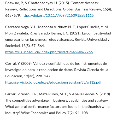
Bhawsar, P., & Chattopadhyay, U. (2015). Competitiveness:
Review, Reflections and Directions. Global Business Review, 16(4),
665–679.
https://doi.org/10.1177/0972150915581115
Carrasco Vega, Y. L., Mendoza Virhuez, N. E., López Cuadra, Y. M.,
Mori Zavaleta, R., & lvarado Ibáñez, J. C. (2021). La competitividad
empresarial en las pymes: retos y alcances. Revista Universidad y
Sociedad, 13(5), 57–564.
https://rus.ucf.edu.cu/index.php/rus/article/view/2266
Corral, Y. (2009). Validez y confiabilidad de los instrumentos de
investigacion para la recoleccion de datos. Revista Ciencia de La
Educacion, 19(33), 228–247.
http://servicio.bc.uc.edu.ve/educacion/revista/n33/art12.pdf
Ferrer Lorenzo, J. R., Maza Rubio, M. T., & Abella Garcés, S. (2018).
The competitive advantage in business, capabilities and strategy.
What general performance factors are found in the Spanish wine
industry? Wine Economics and Policy, 7(2), 94–108.