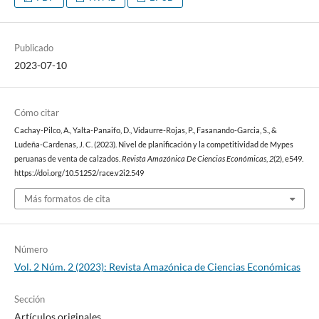
Publicado
2023-07-10
Cómo citar
Cachay-Pilco, A., Yalta-Panaifo, D., Vidaurre-Rojas, P., Fasanando-Garcia, S., &
Ludeña-Cardenas, J. C. (2023). Nivel de planificación y la competitividad de Mypes
peruanas de venta de calzados.
Revista Amazónica De Ciencias Económicas
,
2
(2), e549.
https://doi.org/10.51252/race.v2i2.549
Más formatos de cita
Número
Vol. 2 Núm. 2 (2023): Revista Amazónica de Ciencias Económicas
Sección
Artículos originales