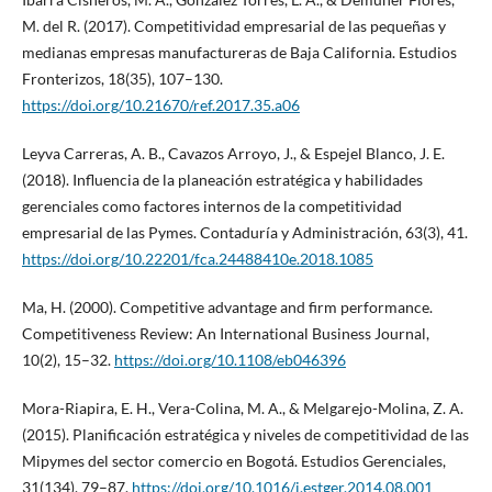
M. del R. (2017). Competitividad empresarial de las pequeñas y
medianas empresas manufactureras de Baja California. Estudios
Fronterizos, 18(35), 107–130.
https://doi.org/10.21670/ref.2017.35.a06
Leyva Carreras, A. B., Cavazos Arroyo, J., & Espejel Blanco, J. E.
(2018). Influencia de la planeación estratégica y habilidades
gerenciales como factores internos de la competitividad
empresarial de las Pymes. Contaduría y Administración, 63(3), 41.
https://doi.org/10.22201/fca.24488410e.2018.1085
Ma, H. (2000). Competitive advantage and firm performance.
Competitiveness Review: An International Business Journal,
10(2), 15–32.
https://doi.org/10.1108/eb046396
Mora-Riapira, E. H., Vera-Colina, M. A., & Melgarejo-Molina, Z. A.
(2015). Planificación estratégica y niveles de competitividad de las
Mipymes del sector comercio en Bogotá. Estudios Gerenciales,
31(134), 79–87.
https://doi.org/10.1016/j.estger.2014.08.001