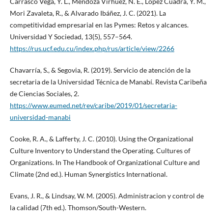
Carrasco Vega, Y. L., Mendoza Virhuez, N. E., López Cuadra, Y. M.,
Mori Zavaleta, R., & Alvarado Ibáñez, J. C. (2021). La
competitividad empresarial en las Pymes: Retos y alcances.
Universidad Y Sociedad, 13(5), 557–564.
https://rus.ucf.edu.cu/index.php/rus/article/view/2266
Chavarría, S., & Segovia, R. (2019). Servicio de atención de la
secretaria de la Universidad Técnica de Manabí. Revista Caribeña
de Ciencias Sociales, 2.
https://www.eumed.net/rev/caribe/2019/01/secretaria-
universidad-manabi
Cooke, R. A., & Lafferty, J. C. (2010). Using the Organizational
Culture Inventory to Understand the Operating. Cultures of
Organizations. In The Handbook of Organizational Culture and
Climate (2nd ed.). Human Synergistics International.
Evans, J. R., & Lindsay, W. M. (2005). Administracion y control de
la calidad (7th ed.). Thomson/South-Western.