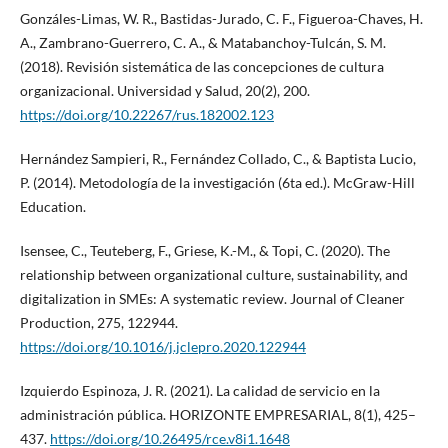
Gonzáles-Limas, W. R., Bastidas-Jurado, C. F., Figueroa-Chaves, H.
A., Zambrano-Guerrero, C. A., & Matabanchoy-Tulcán, S. M.
(2018). Revisión sistemática de las concepciones de cultura
organizacional. Universidad y Salud, 20(2), 200.
https://doi.org/10.22267/rus.182002.123
Hernández Sampieri, R., Fernández Collado, C., & Baptista Lucio,
P. (2014). Metodología de la investigación (6ta ed.). McGraw-Hill
Education.
Isensee, C., Teuteberg, F., Griese, K.-M., & Topi, C. (2020). The
relationship between organizational culture, sustainability, and
digitalization in SMEs: A systematic review. Journal of Cleaner
Production, 275, 122944.
https://doi.org/10.1016/j.jclepro.2020.122944
Izquierdo Espinoza, J. R. (2021). La calidad de servicio en la
administración pública. HORIZONTE EMPRESARIAL, 8(1), 425–
437.
https://doi.org/10.26495/rce.v8i1.1648