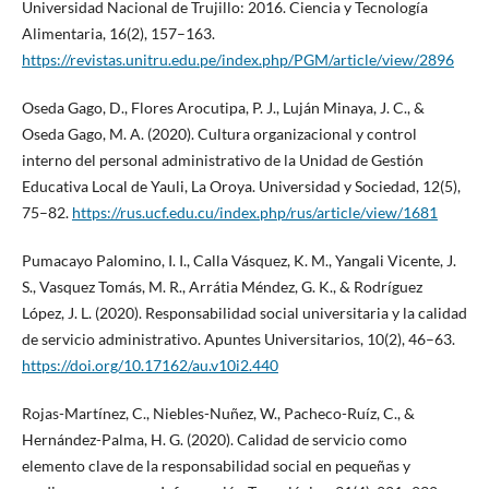
Universidad Nacional de Trujillo: 2016. Ciencia y Tecnología
Alimentaria, 16(2), 157–163.
https://revistas.unitru.edu.pe/index.php/PGM/article/view/2896
Oseda Gago, D., Flores Arocutipa, P. J., Luján Minaya, J. C., &
Oseda Gago, M. A. (2020). Cultura organizacional y control
interno del personal administrativo de la Unidad de Gestión
Educativa Local de Yauli, La Oroya. Universidad y Sociedad, 12(5),
75–82.
https://rus.ucf.edu.cu/index.php/rus/article/view/1681
Pumacayo Palomino, I. I., Calla Vásquez, K. M., Yangali Vicente, J.
S., Vasquez Tomás, M. R., Arrátia Méndez, G. K., & Rodríguez
López, J. L. (2020). Responsabilidad social universitaria y la calidad
de servicio administrativo. Apuntes Universitarios, 10(2), 46–63.
https://doi.org/10.17162/au.v10i2.440
Rojas-Martínez, C., Niebles-Nuñez, W., Pacheco-Ruíz, C., &
Hernández-Palma, H. G. (2020). Calidad de servicio como
elemento clave de la responsabilidad social en pequeñas y