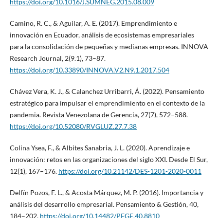
https://doi.org/10.1016/J.SUMNEG.2015.08.009
Camino, R. C., & Aguilar, A. E. (2017). Emprendimiento e
innovación en Ecuador, análisis de ecosistemas empresariales
para la consolidación de pequeñas y medianas empresas. INNOVA
Research Journal, 2(9.1), 73–87.
https://doi.org/10.33890/INNOVA.V2.N9.1.2017.504
Chávez Vera, K. J., & Calanchez Urribarri, Á. (2022). Pensamiento
estratégico para impulsar el emprendimiento en el contexto de la
pandemia. Revista Venezolana de Gerencia, 27(7), 572–588.
https://doi.org/10.52080/RVGLUZ.27.7.38
Colina Ysea, F., & Albites Sanabria, J. L. (2020). Aprendizaje e
innovación: retos en las organizaciones del siglo XXI. Desde El Sur,
12(1), 167–176.
https://doi.org/10.21142/DES-1201-2020-0011
Delfín Pozos, F. L., & Acosta Márquez, M. P. (2016). Importancia y
análisis del desarrollo empresarial. Pensamiento & Gestión, 40,
184–202.
https://doi.org/10.14482/PEGE.40.8810