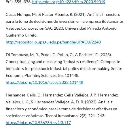
9(4), 355–376.
https://doi.org/10.4236/jfrm.2020.94019
Casas Huingo, M., & Pastor Abanto, R. (2021). Análisis financiero
para la toma de decisiones de inversión en la empresa Bustamante
Vásquez Corporación SAC 2020. Universidad Privada Antonio
Guillermo Urrelo.
http://repositorio.upagu.edu.pe/handle/UPAGU/2240
Di Tommaso, M. R., Prodi, E., Pollio, C., & Barbieri, E. (2023).
Conceptualizing and measuring “industry resilience”: Composite
indicators for postshock industrial policy decision-making. Socio-
Economic Planning Sciences, 85, 101448.
https://doi.org/10.1016/j.seps.2022.101448
Hernandez-Celis, D., Hernandez-Celis-Vallejos, J. P., Hernandez-
Vallejos, L. K., & Hernandez-Vallejos, A. D. R. (2022). Análisis
financiero y económico para la toma de decisiones efectivas en
sociedades anónimas. TecnoHumanismo, 2(3), 221–243.
https://doi.org/10.53673/th.v2i3.117