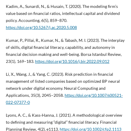
Kadim, A., Sunardi, N., & Husain, T. (2020). The modeling firm’s
value based on financial ratios, intellectual capital and dividend
policy. Accounting, 6(5), 859–870.
https://doi.org/10.5267/j.ac.2020.5.008
Kumar, P., Pillai, R., Kumar, N., & Tabash, M. I. (2023). The interplay
of skills, digital financial literacy, capability, and autonomy in
financial decision making and well-being. Borsa Istanbul Review,
23(1), 169–183.
https://doi.org/10.1016/j.bir.2022.09.012
Li, X., Wang, J., & Yang, C. (2023). Risk prediction in financial
management of listed companies based on optimized BP neural
network under digital economy. Neural Computing and
Applications, 35(3), 2045–2058.
https://doi.org/10.1007/s00521-
022-07377-0
Lyons, A. C., & Kass‐Hanna, J. (2021). A methodological overview
to defining and measuring “digital” financial literacy. Financial
Planning Review, 4(2), e1113.
https://doi.org/10.1002/cfp2.1113