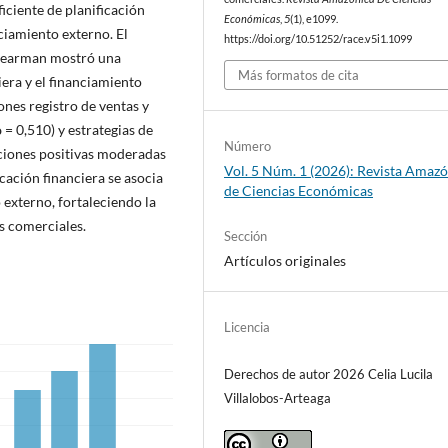
iciente de planificación
Económicas
,
5
(1), e1099.
ciamiento externo. El
https://doi.org/10.51252/race.v5i1.1099
 Spearman mostró una
Más formatos de cita
iera y el financiamiento
ones registro de ventas y
ρ = 0,510) y estrategias de
Número
aciones positivas moderadas
Vol. 5 Núm. 1 (2026): Revista Amaz
cación financiera se asocia
de Ciencias Económicas
externo, fortaleciendo la
s comerciales.
Sección
Artículos originales
Licencia
Derechos de autor 2026 Celia Lucila
Villalobos-Arteaga