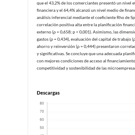
que el 43,2% de los comerciantes presentó un nivel ef
financiera y el 64,4% alcanzó un nivel medio de finan
análisis inferencial mediante el coeficiente Rho de
correlación positiva alta entre la planificación financ
externo (ρ = 0,658; p < 0,001). Asimismo, las dimensi
gastos (ρ = 0,434), evaluación del capital de trabajo (
ahorro y reinversión (ρ = 0,444) presentaron correl
y significativas. Se concluye que una adecuada planifi
con mejores condiciones de acceso al financiamiento 
competitividad y sostenibilidad de las microempresa
Descargas