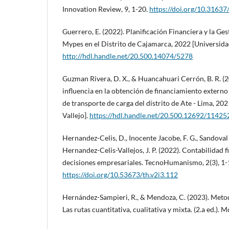
Innovation Review, 9, 1-20.
https://doi.org/10.31637
Guerrero, E. (2022). Planificación Financiera y la Ge
Mypes en el Distrito de Cajamarca, 2022 [Universid
http://hdl.handle.net/20.500.14074/5278
Guzman Rivera, D. X., & Huancahuari Cerrón, B. R. (2
influencia en la obtención de financiamiento externo
de transporte de carga del distrito de Ate - Lima, 20
Vallejo].
https://hdl.handle.net/20.500.12692/11425
Hernandez-Celis, D., Inocente Jacobe, F. G., Sandova
Hernandez-Celis-Vallejos, J. P. (2022). Contabilidad 
decisiones empresariales. TecnoHumanismo, 2(3), 1-
https://doi.org/10.53673/th.v2i3.112
Hernández-Sampieri, R., & Mendoza, C. (2023). Metodo
Las rutas cuantitativa, cualitativa y mixta. (2.a ed.).