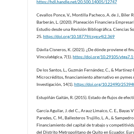
https://hdl.handle.net/20.500.14005/12747
Cevallos Ponce, V., Montilla Pacheco, A. de J., Bíler R
Barberán, L. (2020). Planeación Financiera Empresar
Estudio desde una Revisión Bibliográfica. Ciencias So
25.
https://doi.org/10.18779/csye.v4i2.369
Dávila Cisneros, K. (2021). ¿De dónde proviene el f
Vinculatégica, 7(1).
https://doi.org/10.29105/vtga7.
De los Santos, L., Guzmán Fernández, C., & Martínez-P
Microcréditos, financiamiento alternativo en pymes 
Investigación, 14(1).
https://doi.org/10.22490/2539
Estupiñán Gaitán, R. (2015). Estado de flujos de efecti
García Aguilar, J. del C., Arauz Limaico, C. E., Bayas V
Paredes, C. M., Ballesteros Trujillo, L. A., & Sampedro
Financiamiento del capital de trabajo y competitivid
del Distrito Metropolitano de Quito en Ecuador. Eur