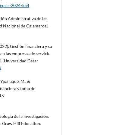
/epsir-2024-554
stión Administrativa de las
ad Nacional de Cajamarca].
022). Gestión financiera y su
 en las empresas de servicio
21 [Universidad César
2
l Ypanaqué, M., &
financiera y toma de
16.
logía de la investigación.
 Mc Graw Hill Education.