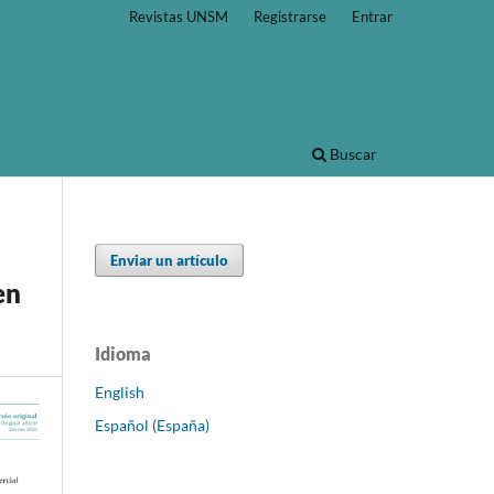
Revistas UNSM
Registrarse
Entrar
Buscar
Enviar un artículo
en
Idioma
English
Español (España)