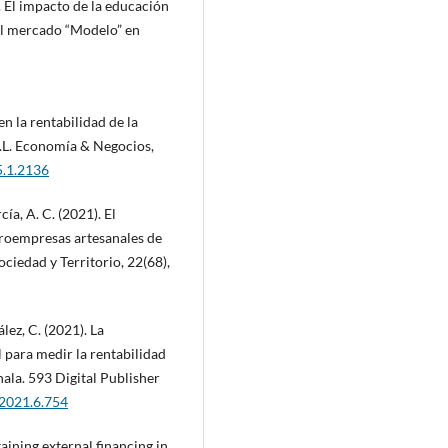
. El impacto de la educación
del mercado “Modelo” en
en la rentabilidad de la
.L. Economía & Negocios,
5.1.2136
ía, A. C. (2021). El
croempresas artesanales de
iedad y Territorio, 22(68),
ez, C. (2021). La
 para medir la rentabilidad
ala. 593 Digital Publisher
.2021.6.754
ining external financing in