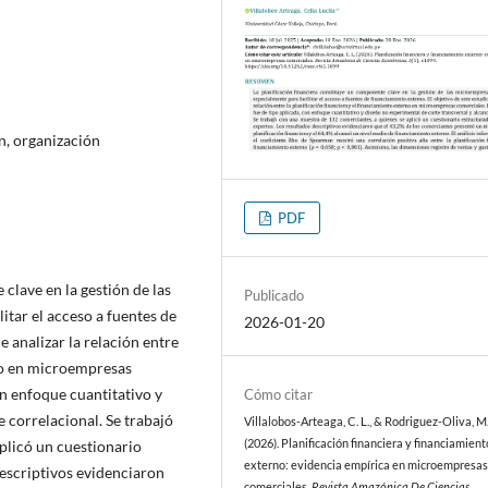
ón, organización
PDF
clave en la gestión de las
Publicado
tar el acceso a fuentes de
2026-01-20
e analizar la relación entre
rno en microempresas
on enfoque cuantitativo y
Cómo citar
 correlacional. Se trabajó
Villalobos-Arteaga, C. L., & Rodriguez-Oliva, M.
plicó un cuestionario
(2026). Planificación financiera y financiamient
externo: evidencia empírica en microempresa
descriptivos evidenciaron
comerciales.
Revista Amazónica De Ciencias