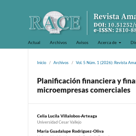
Actual
Archivos
Avisos
Acerca de
Di
Inicio
/
Archivos
/
Vol. 5 Núm. 1 (2026): Revista Am
Planificación financiera y fi
microempresas comerciales
Celia Lucila Villalobos-Arteaga
Universidad Cesar Vallejo
Maria Guadalupe Rodriguez-Oliva