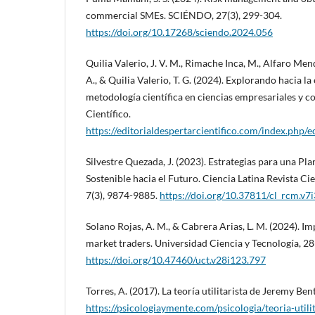
commercial SMEs. SCIÉNDO, 27(3), 299-304.
https://doi.org/10.17268/sciendo.2024.056
Quilia Valerio, J. V. M., Rimache Inca, M., Alfaro Mend
A., & Quilia Valerio, T. G. (2024). Explorando hacia la 
metodología científica en ciencias empresariales y co
Científico.
https://editorialdespertarcientifico.com/index.php/e
Silvestre Quezada, J. (2023). Estrategias para una Pla
Sostenible hacia el Futuro. Ciencia Latina Revista Cie
7(3), 9874-9885.
https://doi.org/10.37811/cl_rcm.v7
Solano Rojas, A. M., & Cabrera Arias, L. M. (2024). Im
market traders. Universidad Ciencia y Tecnología, 28
https://doi.org/10.47460/uct.v28i123.797
Torres, A. (2017). La teoría utilitarista de Jeremy Be
https://psicologiaymente.com/psicologia/teoria-util