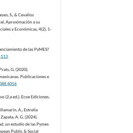
eyes, S., & Cevallos
ial, Aproximación a su
ciales y Económicas, 4(2), 1-
inanciamiento de las PyMES?
1-113
rats, G. (2020).
mexicanas. Publicaciones e
4088.4056
vo (2.a ed.). Ecoe Ediciones.
illamarín, A., Estrella
 Zapata, A. G. (2024).
ad, un estudio de las Pymes
opean Public & Social