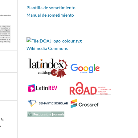
Plantilla de sometimiento
Manual de sometimiento
 G.
o
s