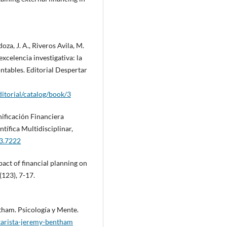
oza, J. A., Riveros Avila, M.
excelencia investigativa: la
ntables. Editorial Despertar
ditorial/catalog/book/3
nificación Financiera
ntífica Multidisciplinar,
i3.7222
pact of financial planning on
(123), 7-17.
ntham. Psicología y Mente.
itarista-jeremy-bentham