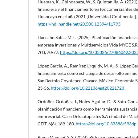
Huaman, K., Chinoapaza, W., & Quintanilla, A. (2021)
financiera y el financiamiento en los comerciantes 
Huancayo en el año 2021 [Universidad Continental].
https://hdl.handle.net/20.500.12394/11793
Llacccho Sulca, M. L. (2025). Planificación financiera 
empresa Inversiones y Multiservicios Vida MYCE S.R
7(1), 70-77.
https://doi.org/10.33326/27086062.202
López García, A., Ramírez Urquidy, M. A., & López Garc
financiamiento como estrategia de desarrollo en mi
San Bartolo Coyotepec, Oaxaca, México. Economía Soc
23-56.
https://doi.org/10.22136/est20221723
Ordoñez-Ordoñez, J., Noles-Aguilar, D., & Soto-Gonzál
planificación financiera como herramienta sustancial
empresarial. Caso Dekautopartes S.A ciudad de Mach
CEIT, 6(6), 169-180.
https://doi.org/10.33386/593dp
Puma Mamani, S. S. (2024). Risk management and obta