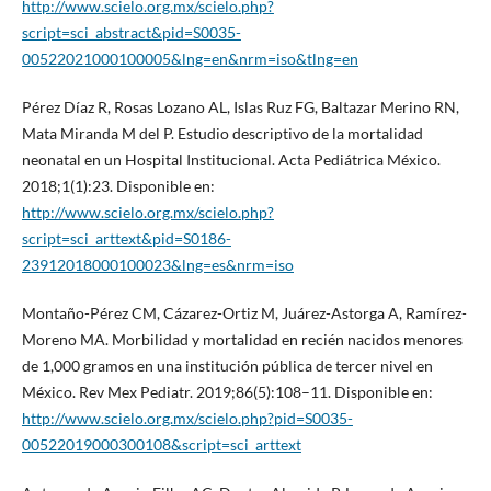
http://www.scielo.org.mx/scielo.php?
script=sci_abstract&pid=S0035-
00522021000100005&lng=en&nrm=iso&tlng=en
Pérez Díaz R, Rosas Lozano AL, Islas Ruz FG, Baltazar Merino RN,
Mata Miranda M del P. Estudio descriptivo de la mortalidad
neonatal en un Hospital Institucional. Acta Pediátrica México.
2018;1(1):23. Disponible en:
http://www.scielo.org.mx/scielo.php?
script=sci_arttext&pid=S0186-
23912018000100023&lng=es&nrm=iso
Montaño-Pérez CM, Cázarez-Ortiz M, Juárez-Astorga A, Ramírez-
Moreno MA. Morbilidad y mortalidad en recién nacidos menores
de 1,000 gramos en una institución pública de tercer nivel en
México. Rev Mex Pediatr. 2019;86(5):108–11. Disponible en:
http://www.scielo.org.mx/scielo.php?pid=S0035-
00522019000300108&script=sci_arttext