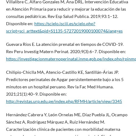
Villalibre C, Alfaro Gonzales M, Ana DRL. Intervención Educativa
en Atención Primaria para reducir y mejorar la educación de las
consultas pediátricas. Rev Esp Salud Publica. 2019;93:1–12.
Disponible en:
https://scielo.isciii.es/scielo.php?
script=sci_arttext&pid=S1135-57272019000100074&lang=es
Guevara Ríos E. La atención prenatal en tiempos de COVID-19.
Rev Peru Investig Matern Perinat. 2020;9(3):6–7. Disponible en:
https://investigacionmaternoperinatal.inmp.gob.pe/index.php/rpinmp
Chilipio-Chiclla MA, Atencio-Castillo KE, Santillán-Árias JP.
Predictores perinatales de Apgar persistentemente bajo a los 5
minutos en un hospital peruano. Rev la Fac Med Humana.
2021;21(1):40–9. Disponible en:
http://revistas.urp.edu.pe/index.php/RFMH/article/view/3345
Hernández Cabrera Y, León Ornelas ME, Díaz Puebla JL, Ocampo
Sánchez A, Rodríguez Márquez A, Ruiz Hernández M.
Caracterización clínica de pacientes con morbilidad materna