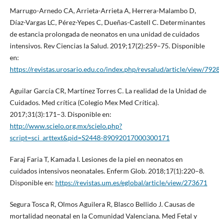
Marrugo-Arnedo CA, Arrieta-Arrieta A, Herrera-Malambo D,
Díaz-Vargas LC, Pérez-Yepes C, Dueñas-Castell C. Determinantes
de estancia prolongada de neonatos en una unidad de cuidados
intensivos. Rev Ciencias la Salud. 2019;17(2):259–75. Disponible
en:
https://revistas.urosario.edu.co/index.php/revsalud/article/view/792
Aguilar García CR, Martínez Torres C. La realidad de la Unidad de
Cuidados. Med crítica (Colegio Mex Med Crítica).
2017;31(3):171–3. Disponible en:
http://www.scielo.org.mx/scielo.php?
script=sci_arttext&pid=S2448-89092017000300171
Faraj Faria T, Kamada I. Lesiones de la piel en neonatos en
cuidados intensivos neonatales. Enferm Glob. 2018;17(1):220–8.
Disponible en:
https://revistas.um.es/eglobal/article/view/273671
Segura Tosca R, Olmos Aguilera R, Blasco Bellido J. Causas de
mortalidad neonatal en la Comunidad Valenciana. Med Fetal y