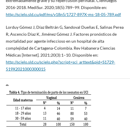
extremadamente grave y su repercusión perinatal. Cienfuegos
2016-2018. MediSur. 2020;18(5):789–99. Disponible en:
http://scielo.sld.cu/pdf/ms/v18n5/1727-897X-ms-18-05-789.pdf
Lorduy Gómez J, Díaz Beltrán G, Sandoval Dueñas E, Salinas Perea
R, Ascencio Díaz K, Jiménez Gómez J. Factores pronósticos de
mortalidad por agente infeccioso en un hospital de alta
complejidad de Cartagena-Colombia. Rev Habanera Ciencias
Médicas [Internet]. 2021;20(3):1–10. Disponible en:
http://scielo.sld.cu/scielo.php?script=sci_arttext&pid=S1729-
519X2021000300015