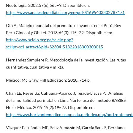
Neotología. 2002;57(6):565–9. Disponible en:
https://www.analesdepediatria.org/en-pdf-S1695403302787171
Ota A. Manejo neonatal del prematuro: avances en el Perú. Rev
Peru Ginecol y Obstet. 2018;64(3):415–22. Disponible en:
http://www.scielo.org.pe/scielo.php?
script=sci_arttext&pid=S2304-51322018000300015
Hernández Sampiere R. Metodología de la investigación. Las rutas
cuantitativa, cualitativa y mixta.
México: Mc Graw Hill Education; 2018. 714 p.
Chan LE, Reyes LG, Cahuana-Aparco J, Tejada-Llacsa PJ. Análisis
de la mortalidad perinatal en Lima Norte: uso del método BABIES.
Horiz Médico. 2019;19(2):19–27. Disponible en:
https://www.horizontemedico.usmp.edu.pe/index.php/horizontemed/
Vázquez Fernández ME, Sanz Almazán M, García Sanz S, Berciano