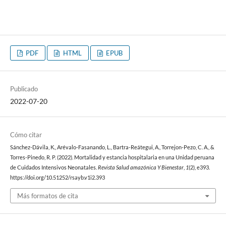
PDF
HTML
EPUB
Publicado
2022-07-20
Cómo citar
Sánchez-Dávila, K., Arévalo-Fasanando, L., Bartra-Reátegui, A., Torrejon-Pezo, C. A., &
Torres-Pinedo, R. P. (2022). Mortalidad y estancia hospitalaria en una Unidad peruana
de Cuidados Intensivos Neonatales.
Revista Salud amazónica Y Bienestar
,
1
(2), e393.
https://doi.org/10.51252/rsayb.v1i2.393
Más formatos de cita