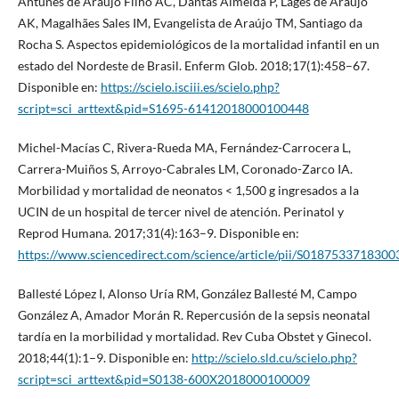
Antunes de Araujo Filho AC, Dantas Almeida P, Lages de Araujo
AK, Magalhães Sales IM, Evangelista de Araújo TM, Santiago da
Rocha S. Aspectos epidemiológicos de la mortalidad infantil en un
estado del Nordeste de Brasil. Enferm Glob. 2018;17(1):458–67.
Disponible en:
https://scielo.isciii.es/scielo.php?
script=sci_arttext&pid=S1695-61412018000100448
Michel-Macías C, Rivera-Rueda MA, Fernández-Carrocera L,
Carrera-Muiños S, Arroyo-Cabrales LM, Coronado-Zarco IA.
Morbilidad y mortalidad de neonatos < 1,500 g ingresados a la
UCIN de un hospital de tercer nivel de atención. Perinatol y
Reprod Humana. 2017;31(4):163–9. Disponible en:
https://www.sciencedirect.com/science/article/pii/S0187533718300
Ballesté López I, Alonso Uría RM, González Ballesté M, Campo
González A, Amador Morán R. Repercusión de la sepsis neonatal
tardía en la morbilidad y mortalidad. Rev Cuba Obstet y Ginecol.
2018;44(1):1–9. Disponible en:
http://scielo.sld.cu/scielo.php?
script=sci_arttext&pid=S0138-600X2018000100009