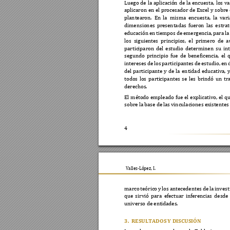
Luego 
de 
la 
aplicación 
de 
la 
e
ncuesta, 
los 
va
aplicaron 
en 
el 
procesador de 
Excel 
y 
sobre 
plantearon. 
En 
la 
misma 
encuesta, 
la 
v
ari
dimensiones 
presentadas 
fueron 
las 
es
trat
educación 
en 
tiempos 
de 
emergencia, 
para 
la
los 
siguientes 
principios, 
el 
primero 
de 
a
participaron 
del 
estudio 
determinen 
su 
in
segundo 
principio 
fue 
de 
beneficencia, 
el 
q
intereses 
de 
los 
participantes 
de 
estudio, 
en 
del 
participante 
y 
de 
la 
entidad 
educativa, 
y
todos 
los 
parti
ci
pantes 
se 
les
brindó 
un 
tr
derechos.  
El 
método 
empleado 
fue 
el 
explicativo, 
el 
qu
sobre la 
base de 
las 
vinculaciones e
xistentes
4
          
Valles-López, I.
marco 
teórico 
y 
los 
antecedentes 
de 
la 
invest
que 
sirvió 
para 
efectuar 
inferencias 
desde 
universo de ent
i
dades. 
3.
RESULTADOS 
Y DISCUSIÓN 