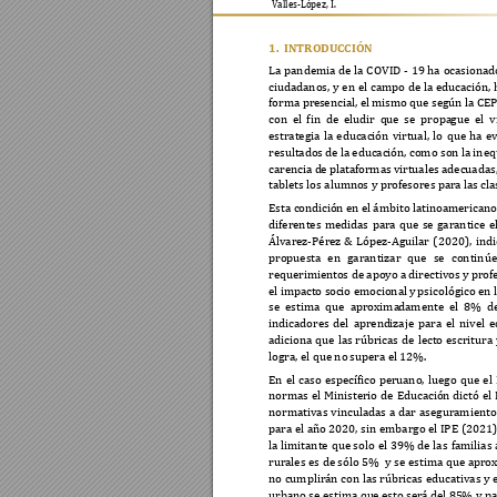
Valles-López, I.
1.
INTRODU
CC
IÓN 
La 
pandemia 
de 
la 
COVID -
19 
ha 
ocasionad
ciudadanos, 
y 
en 
el 
campo 
de 
la 
educación, 
forma pre
sencial, el 
m
ismo 
que según 
la
 CE
con 
el 
fi
n 
de 
eludir 
q
ue 
se 
propa
g
ue 
el 
v
estrategia 
la 
educación 
virtual, 
lo 
que 
ha 
ev
resultados 
de la educación, 
c
omo son 
la ineq
carencia d
e plataformas v
irtuales adecuadas,
tablets los alumno
s y profesores par
a las cla
Esta condi
ción en 
el ámbito latinoa
m
ericano
diferentes 
medidas 
para 
que 
se 
garantice 
e
Álvarez-Pérez 
& 
López-Aguilar 
(2020), 
indi
propuesta 
en 
garantizar 
que 
se 
continúe
requerimiento
s
 de apoyo
 a directivos y p
rof
el impa
c
to s
ocio emocional 
y 
ps
icológico 
en l
se 
estima 
que 
aproxima
damente 
el 
8% 
d
indicadores 
del 
aprend
izaje 
para 
el 
nivel 
e
adiciona 
que 
las 
rúbricas 
de 
lecto 
escritura 
logra, el que no 
s
upera el 12%. 
En 
el 
caso 
específico 
per
uano, 
luego 
que 
el 
normas 
el 
Ministerio 
de 
Educación 
dictó 
el 
normativas 
vin
culadas 
a 
dar 
aseguramiento
para el 
año 2020, 
sin embargo 
el 
IPE 
(
2021
la 
limitante 
que s
olo 
el 
39% 
de 
las 
familias 
rurales es 
de sólo 5% 
y se 
estima que apro
no cumplirán 
con las
 rúbricas 
educativas y 
e
urbano se estima qu
e es
to será del 85
% y pa