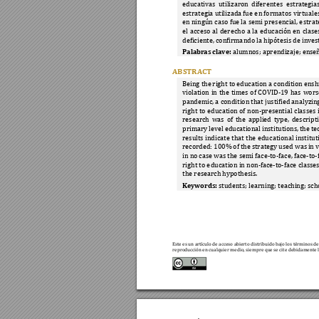
educativas 
utilizaron 
diferentes
es
trategias
estrategia util
izada fue
 e
n fo
rmatos virtual
e
en ningún 
caso 
fue l
a semi 
pres
encial, e
strat
el 
acceso 
al 
der
echo 
a 
la 
educación 
en 
clase
deficiente, confirma
ndo la hipótesis de inves
Palabras clave:
 alum
nos; a
prendizaje; ense
ABSTRACT
Being the 
right to 
education a condition 
ensh
violation 
in 
the 
ti
mes 
of 
COVID
-19 
has 
wors
pandemic, a condition that justified analyzin
right 
to 
education 
of
non
-presential
classes 
research 
was 
of 
the 
a
pplied 
type, 
descript
primary 
level educational 
institutions, 
the 
te
results 
indicate 
tha
t 
the 
educ
ational 
institut
recorded: 100% 
of the 
strategy used was 
in 
in no 
c
ase was the semi face-
to
-fac
e, face-
to
-
right to e
ducation 
in non
-
fa
ce
-
to
-fa
ce classes
the research hypothes
is. 
Keywords:
 students; l
earning; teaching; sch
Este es un artículo de acceso abierto distribuido 
bajo los términos de 
reproducción en cualqui
er medio, siem
pre que se cite 
debidamente l