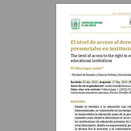
Rev. Cient. Rati
o. 
https://r
El nivel de acceso al dere
presenciales en instituc
The level of access
 to the righ
t to 
educational inst
itutions 
Valles-López, Isabel
*
1
Facultad de Derecho y Ciencias Políticas, Universid
1 
Recibido:
Aceptado:
P
03
 Abr. 2023 
| 
17
 May. 2023 
| 
Autor de correspondencia*:
 isabelvallesl@alumno.
Có
mo 
citar 
este 
artículo: 
Valles-López, 
I
. 
(2023). 
El
instituciones educativas peruanas. 
Revista Científica 
RESUMEN
Siendo 
el 
derecho 
a 
la
educación 
una 
co
internacionales, su vulneración en los 
tiempo
se 
desarrollaba 
la 
e
ducación 
antes 
de
la 
pa
n
teniendo como
 objetivo
 dete
rmina
r el 
nivel 
las 
instituciones 
de 
educ
ación 
primaria 
de 
l
nivel descriptivo, diseño no experimental, p
la 
técnica 
fue 
la 
encuesta
y 
el 
cuestionario