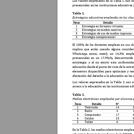
Los 
valores 
expresados 
en 
la 
Tabla 
1, 
nos 
m
presenciales en 
las
 institu
ciones educativa
s
Tabla 1.  
Estrategias educativa
s empleadas en las clas
Ítem 
Detalle 
1 
Estrategia en formatos v
irtuale
s 
2 
Estrategias en medios ma
sivos 
3 
Estrategias de uso de medi
os impresos
4 
Estrategia semipresencia
l 
El 
100% 
de 
los 
docentes 
emplean 
en 
sus 
cl
implica 
q
ue 
están 
usando 
al
g
una 
consider
WhatsApp, 
zoom, 
meet), 
un 
14
,3% 
emple
presenciales 
en 
un 
17,9%%, 
demostrand
o 
estrategia, 
y 
al 
no 
existir 
esta 
uniform
i
da
educación 
desde 
el 
punto 
de 
vista 
de l
a estra
elementos 
disponibles 
para 
opti
mizar 
y 
ten
afectación del de
recho a la educac
i
ón en las 
Los 
valores 
expresados 
en 
la 
Tabla 
2, 
nos 
m
acceso a la educa
ción en las instituc
iones ed
Tabla 2
. 
Medios electrónic
os empleados por alumnos 
Ítem 
Detalle 
N°
1 
Televisión 
14
2 
Radio 
4 
3 
Computador
17
4 
Celular 
23
5 
Tablet 
6 
En 
la 
Tabla 
2, 
los 
medios 
electrónicos 
emplea