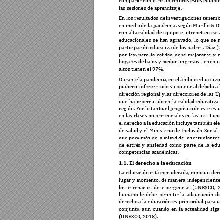
compartir con otros mie
m
bros estos equipo
las sesiones de apr
endizaje. 
En los resultados de investigaciones tenem
en medio 
de la pande
mia, según Mur
illo
 & 
D
con 
alta 
calidad 
de 
equip
o 
e 
internet 
en 
casa
educacionales 
se 
han 
agravado, 
lo 
que 
se 
m
participación 
educativa d
e los 
padres. Díaz 
(
por 
ley, 
pero 
la 
calidad 
debe 
mejorarse 
y 
r
hogares de ba
j
os y 
medios ingreso
s
 tienen n
altos tienen el 97
%.
Durante 
la pande
m
ia, 
en el 
ámbito 
educativo
pudieron 
ofrecer 
todo su 
potencial deb
ido a 
dirección regional y las direcciones 
de las
 U
que 
ha
repercutido 
en 
la 
calidad 
educativa 
región. Por lo tant
o,
 el propósito de e
ste est
en las clases no presenciales en las instit
uci
el 
derecho 
a 
la 
educa
ción 
incluye 
también 
el
de 
salud 
y 
el 
Ministerio 
de 
Inclusión 
Social 
que poco más 
de la mi
tad de los es
tudiantes
de 
estrés 
y 
ansiedad 
como 
parte 
de 
la 
edu
competencias a
c
adémicas. 
1.1. El derecho a la 
educación 
La educación 
está considerada, co
m
o un 
der
lugar 
y 
momento, 
de 
manera 
independ
i
ente
los 
escenarios 
de 
emergencias 
(UNESCO, 
humano 
le 
debe 
permitir 
la 
adquisición 
de
derecho 
a 
la 
educación 
es 
prim
ordial 
para 
u
conjunto, 
aun 
cuando
en 
la 
actual
i
dad 
siga
(UNESCO, 2018).