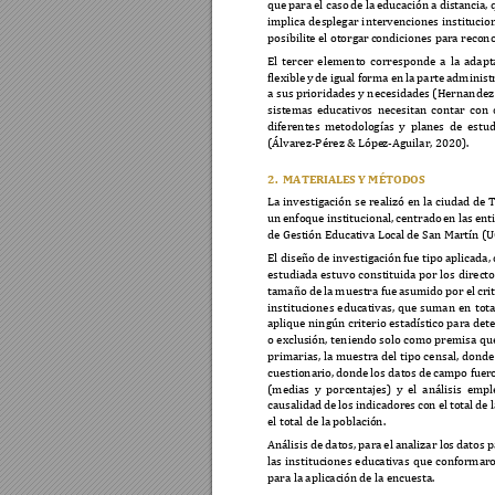
que 
para 
el caso 
de 
la 
educación 
a distan
c
ia, 
implica 
desple
g
ar 
i
ntervencione
s
institucio
posibilite el otorga
r condiciones para recon
El 
tercer 
elemento 
corresponde 
a 
la 
adapta
flexible 
y 
de 
igual f
orma e
n 
la 
parte 
administr
a sus prioridades y necesidades (Hernandez et
sistemas 
educativos 
necesitan 
contar 
c
on 
diferentes 
m
etodología
s
y 
planes 
de
estud
(Álvarez-Pérez & Lópe
z-Aguilar, 2020). 
2.
MATERIALES 
Y MÉTODOS 
La 
investigación 
s
e 
realizó 
en 
la 
ciudad 
de 
T
un 
enfoque 
institucional, 
centrado 
en 
las 
ent
de Gestión Educat
i
va Loca
l de San Martín (
El diseño de investigación
fue tipo aplicada,
estudiada 
es
tuvo 
constituida 
por 
los 
directo
tamaño de 
la 
muestra fue 
as
umido 
por el 
cri
instituciones 
educativas, 
que 
suman 
en 
tota
aplique ningún criterio estadístico para dete
o exclusión, 
teniendo solo como 
premisa qu
primarias, 
la 
muestra 
del 
tipo 
c
ensal, 
donde
cuestionario, 
donde 
los datos 
de 
campo fuer
(medias 
y 
porcentajes) 
y
el 
análisis
empl
causalidad 
de 
los 
indicadores 
con 
el 
total 
de 
l
el total de la poblac
ión. 
Análisis 
de dato
s, para 
el 
analizar los 
datos 
p
las 
instituciones 
educativ
as
que 
conformaro
para la aplicación 
de la encuesta. 