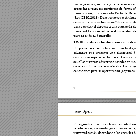
Los 
objetivos 
que 
incorpora 
la 
educación 
capacidades 
para 
s
er 
partícipes 
de 
forma 
ef
humanos 
se
g
ún 
lo 
señalado 
Pacto 
de 
Dere
(Red-DESC, 
2018)
. 
De 
acuerdo 
con 
el
Artículo
como 
derecho se 
define 
como “dere
cho
 f
und
para 
ejercitar 
el 
derecho 
a 
una 
educación 
de
universal. La s
ociedad tiene el 
imperativo de
partícipes de su de
sarrollo.  
1.2. Elementos de l
a educación como der
Un 
prim
er 
elemento 
lo 
constituye 
la 
disp
educativa 
que 
presente 
una 
di
versidad 
d
condiciones 
especiales, 
lo 
que 
en 
tiempos 
d
aquellos 
sistemas 
educativos 
basados 
en 
mo
debe 
existir 
de 
manera 
efectiva 
los 
prog
condiciones para s
u operatividad (Espinosa 
3
          
Valles-López, I.
Un segundo elemento es la accesibilidad
, c
la 
educación, 
debiendo 
garantizarse 
su 
g
universalización, dotándose 
a 
las 
escuelas 
d