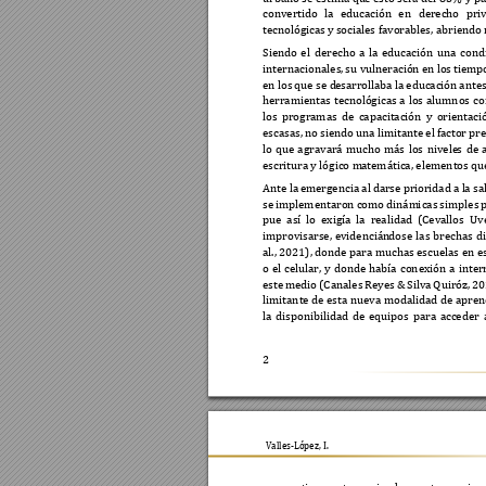
convertido 
la 
educación 
en 
derecho 
priv
tecnológicas y s
ociales favorables, abriendo
Siendo 
el 
derecho 
a 
la 
educación 
una 
cond
internacionales, 
su vuln
eración 
en los 
tiemp
en los 
que se d
esarrollaba 
la educación 
antes
herramientas 
tecnológicas 
a 
los 
alumnos 
c
o
los 
programas 
de 
capacitación 
y 
orientaci
escasas, 
no 
s
iendo 
una 
limitante 
el 
factor pr
lo 
que 
ag
ravará 
mucho 
más 
los 
nivele
s
de 
escritura y lógico m
atemática, elementos qu
Ante la 
emergencia al 
darse pr
ioridad a l
a sa
se 
implementaron 
como 
dinám
i
cas 
simples 
pue 
así 
lo 
exigía 
la 
realidad 
(Cevallos 
Uv
improvisarse, 
evidencián
dos
e 
las 
brechas 
di
al., 2021), donde para muchas escuelas en es
o 
el 
celular, 
y 
donde 
había 
conexión 
a 
inter
este 
medio 
(Canales 
Rey
es 
& 
Silva 
Quiróz, 
20
limitante 
de esta 
nueva 
modalidad 
de 
aprend
la 
dispon
i
bilidad 
de 
equipos 
para 
acceder 
2
          
Valles-López, I.