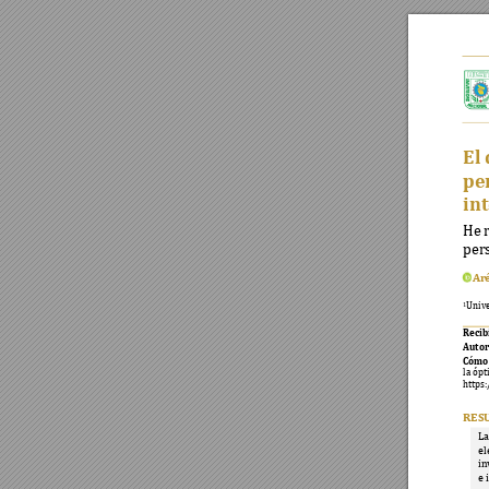
El 
pe
in
He r
pers
Ar
Unive
1
Recib
Autor
Có
mo 
la ópt
https:
RES
La
el
in
e 