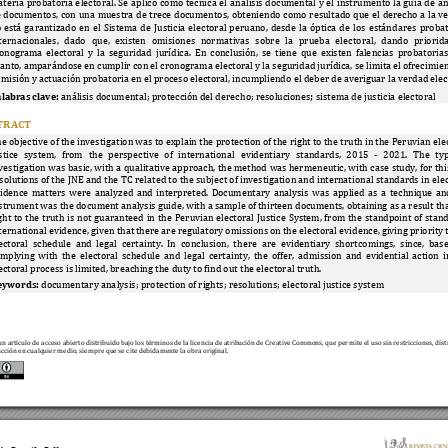
teria 
probatoria 
e
lectoral. 
Se 
aplicó 
c
omo 
técnica 
e
l 
análisis 
documental 
y 
el
instr
umento 
l
a 
guía
de
an
 
docume
ntos, 
con 
una 
muestra 
de 
trece
docume
ntos, 
obteniendo 
como 
resultado 
que 
el 
derecho 
a
l
a 
v
 
está
ga
rantizado 
e
n 
el 
Sistema 
de 
Justicia 
electoral
perua
no, 
desde
l
a 
óptica
de
l
os 
estánd
ares 
probat
ternacionales, 
dado 
que, 
existen 
omisiones
norma
tivas 
sobre 
l
a 
prue
ba 
elec
toral, 
dando 
priorid
ronograma 
electoral 
y 
la 
segurida
d 
jurídica. 
En 
conclusión, 
se 
tiene 
que 
existen 
fale
ncias 
probatorias
anto, amparándose en cumplir con el cronograma electoral y la seguridad jurídica, se limita 
el ofrecimien
misión y actuación probatoria en el proceso electoral, incumpliendo
 el deber de averiguar la verdad elec
; 
labras clave:
 a
nálisis documental
; protección del dere
c
ho; resoluciones
sistema de justic
ia electoral
TRACT
e objective of the investig
ation was to explain the 
protection of the right to the t
ruth in the Peruvian el
e
stice 
s
ystem, 
from 
the 
perspe
ctive 
of 
i
nternational
evidentiary 
standards, 
2
015 
-
2021. 
The 
ty
vestigation 
was 
basic, 
with a
 qual
itative ap
proach, 
the method
was her
meneutic,
 with
 case
 study,
 for 
thi
solutions 
of the
 JNE 
and th
e TC 
rela
ted to 
the subje
ct of
 investigati
on and
 internati
onal 
standards 
in el
e
idence 
matters 
were 
analyzed 
and 
interpreted. 
Documentary 
analys
is 
was 
applied 
as 
a 
technique 
an
strument was the document analysis guide, with a sample of 
thi
rteen documents, obtaining as a result tha
ght 
to 
the
truth 
is 
not 
guara
nteed 
in 
the 
Peruvian 
electoral
Justice 
System, 
from 
the 
standpoint 
of 
stand
ternational evidence, given that 
there are 
regulatory omissions on 
the electoral evidence, 
giving priority 
ectoral 
schedule 
and 
legal 
certainty. 
In
c
onclusion,
t
her
e 
are 
evide
ntiary 
shortcomings, 
since, 
bas
mplying 
with 
the 
electora
l 
schedule 
and 
legal 
certainty, 
the 
offer, 
admission 
and 
evidential 
action
i
ectoral process
 is limited, breaching the
 duty to find o
ut the electoral
 truth
. 
eywords:
 docume
ntary ana
lysis; protection of rights; 
resolutions; 
ele
ctoral justice s
ystem
un artículo de acceso abierto distribuido 
bajo los términos de la licencia de atribución de Creati
ve Commons, que per
mite el uso sin restricciones, dist
cción en cualqui
er medio, siem
pre que se c
ite debida
mente la obra origin
al.