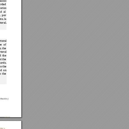
ál
isis 
e
rdad 
orios 
ad 
al
, 
por 
to, la 
toral
. 
ctoral 
pe 
of 
s, 
the 
ctoral 
d 
the 
t 
the 
ards. 
to 
the 
e
d 
on 
n 
the 
ribuc
ión y 