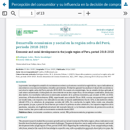
Percepción del consumidor y su influencia en la decisión de compra de arroz en Tarapoto