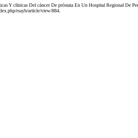
gicas Y clínicas Del cáncer De próstata En Un Hospital Regional De P
dex.php/rsayb/article/view/884.