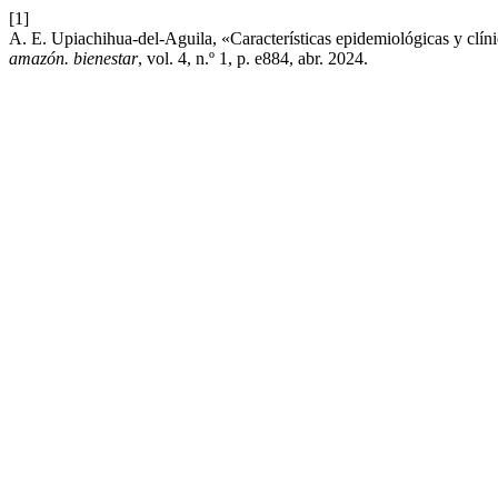
[1]
A. E. Upiachihua-del-Aguila, «Características epidemiológicas y clíni
amazón. bienestar
, vol. 4, n.º 1, p. e884, abr. 2024.