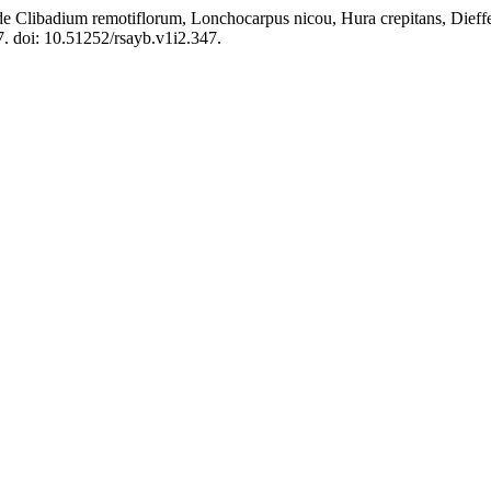
 Clibadium remotiflorum, Lonchocarpus nicou, Hura crepitans, Dieffen
47. doi: 10.51252/rsayb.v1i2.347.