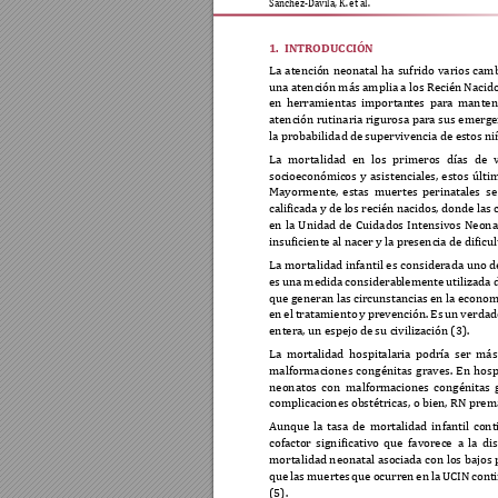
Sánchez-Dávila, K. et al. 
1.
INTRODUCCIÓN 
La 
atención 
neonatal 
ha 
sufrido 
varios 
camb
una atención 
más amplia 
a los Recién 
Nacido
en 
herramientas 
i
mportan
tes 
para 
manten
atención rutinaria rigurosa para sus 
emerge
la probabilidad de 
supervivencia de e
stos ni
La 
mortalidad 
en 
los 
primeros 
días 
de 
socioeconómi
cos 
y 
asistenciales, 
estos 
últi
Mayormente, 
estas 
m
uertes 
perinatales 
se
calificada y de l
os recién n
ac
idos, dond
e las 
en 
la 
Unidad 
de 
Cuidado
s 
Intensivos 
Neonat
insuficiente al nac
er y la presencia d
e dificu
La 
mortalidad 
i
nfantil 
es 
considerada 
uno 
d
es 
una 
medida 
c
onsiderab
lemente 
utilizada 
que generan las circunsta
ncias en la econom
en 
el 
tratamiento 
y 
prevención. 
Es 
un 
verdad
entera, un espejo de 
su civilización (3). 
La 
mortalidad 
hosp
italaria 
podría 
s
er 
más
malformaciones 
congénitas 
g
raves. 
En 
hosp
neonatos 
con 
malfor
maciones 
congénitas 
complicaciones ob
stétricas, o b
ien, RN prem
Aunque 
la 
tasa 
de 
mortalidad 
infantil 
cont
cofactor 
significativo 
que 
favorece 
a 
la 
di
mortalidad neonatal asociada con 
los bajos 
que 
las 
muert
es 
que 
ocurr
en 
en 
la 
UCIN 
cont
(5). 