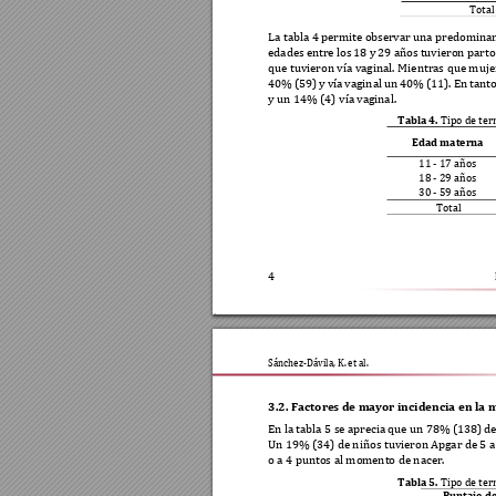
Total
La tabla 4 permite obse
rvar una predomina
edades 
entre 
los 
18 y 
29 años 
tuvieron parto
que tuvieron vía vaginal. Mi
entras que muje
40% 
(59) 
y 
vía 
vaginal 
un 
40% 
(11). 
En 
tanto
y un 14% (4) vía vag
inal.  
Tabla 4
. 
Tipo de ter
Edad materna 
11 
- 17 años
18 
- 29 años
30 
- 59 años
Total 
4
Sánchez-Dávila, K. et al. 
3.2.
Factores de ma
yor incidencia en l
a m
En la 
tabla 5 se 
aprecia que 
un 78% (138) 
de
Un 19% 
(34) de 
niños tuvieron 
Apgar de 
5 a
o a 4 puntos al mo
mento de nacer. 
Tabla 5
. 
Tipo de ter
Puntaje d