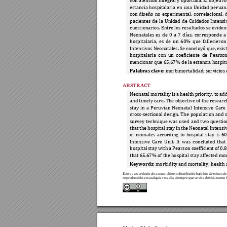
con atención 
int
egral y 
oportuna. E
l obj
etivo
estancia 
hos
pitalaria 
en 
una 
Uni
dad 
pe
ruan
con 
dis
eño 
n
o 
experimental, 
correlacional, 
pacientes 
de 
l
a 
Unidad 
de
Cuidados 
Intensi
cuestionarios. Entre los resultados se eviden
Neonatales 
es 
de 
0 
a 
7 
día
s, 
corresponde 
a
hospitalaria, 
es 
de 
un 
60% 
qu
e 
fallecie
ron
Intensivos Neonatales. Se concluyó que, exis
hospitalaria 
con 
un 
co
eficiente 
de 
Pearso
mencionar que 65,67% 
de la estancia hos
pit
Palabras clave:
 mor
bimorta
lidad; se
rv
icios 
ABSTRACT
Neonatal mortality 
is 
a health 
priority; 
to 
add
and timely care. The objective of the resear
stay 
in 
a 
Peruvian 
Neonata
l 
Intensive 
Car
e 
cross-sectional 
desig
n. 
The 
popul
ation 
and 
survey 
technique 
was 
used 
and 
two 
questio
that 
the 
hospital 
stay 
i
n 
the 
Neonatal 
I
ntensiv
of 
neonates 
according 
to 
hospital 
stay 
is 
6
Intensive 
Ca
re 
U
nit. 
It
was
conclude
d 
that
hospital 
sta
y 
with
a 
Pearson coeff
icient of 
0.8
that 65.67% of the hos
pital stay a
ffected mor
Keywords:
 morbid
ity and mortality; h
ealth 
Este es un artículo de acceso abierto distribuido 
bajo los términos de 
reproducción en cualqui
er medio, siemp
re que se cite 
debida
mente l