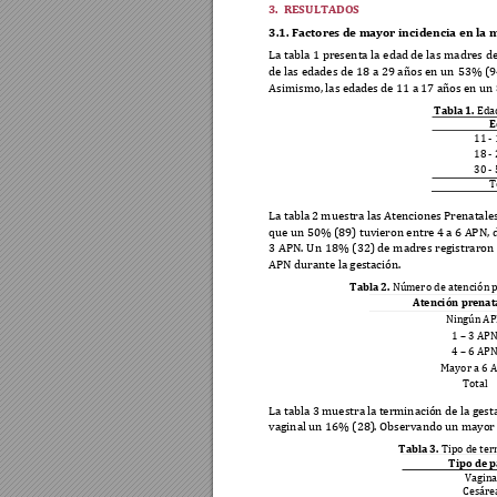
3.
RESULTADOS  
3.1.
Factores de ma
yor incidencia en l
a m
La 
tabla 
1 presenta 
la 
edad de 
las 
madres 
de
de 
las 
edades de 
18 
a 29 
años 
en 
un 
53% 
(9
Asimismo, las eda
des de 11 a 
17 años en un
Tabla 1
. 
Eda
E
11 
-
18 
-
30
 -
T
La tabla 
2 muestra las Atencione
s Prenatales
que un 50% (89) tuvieron entre 4 a 6 APN,
3 
APN. 
Un 
18% 
(32) de 
madres 
registraron 
APN durante la ge
stación. 
Tabla 2
. 
Número de atenció
n 
Atención prenat
Ningún AP
1 
–
 3 APN
4 
–
 6 APN
Mayor a 6 
Total 
La tabla 3 muestra l
a terminación de la g
es
t
vaginal un 16% (28)
. Observando un m
ayor
Tabla 3
. 
Tipo de ter
Tipo de p
Vagina
Cesáre