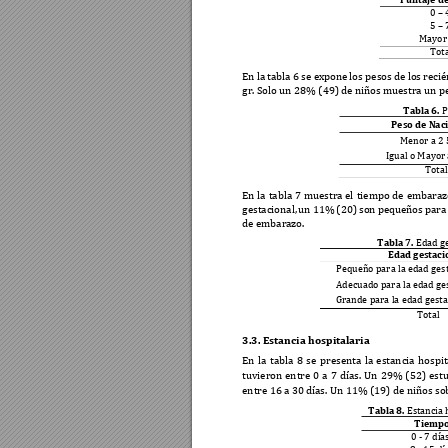
0 
–
 
5 
–
 
Mayor 
Tota
En la 
tabla 
6 se 
expone 
los pesos 
de lo
s rec
ié
gr. Solo un 28% (49) d
e niños mue
stra un 
Tabla 6
. 
P
Peso de Nac
Menor a 2 
Igual o Mayor 
Total
En 
la 
tabla 
7 
muestra 
el 
tiempo 
de 
embaraz
gestacional, 
un 
11% 
(20) 
son 
pequeños 
para
de embarazo.
Tabla 7
. 
Edad ge
Edad gestaci
Pequeño para la edad g
es
Adecuado para la edad 
ge
Grande para la edad gest
Total 
3.3.
Estancia hospital
aria 
En 
la 
tabla 
8 
se 
presenta 
la 
estancia 
hospit
tuvieron 
entre 
0 
a 
7 
días. 
Un 
29% 
(52) 
est
entre 16 a 30 d
ías. Un 11% (19) de n
iños so
Tabla 8
. 
Estancia 
Tiempo
0 
- 7 día