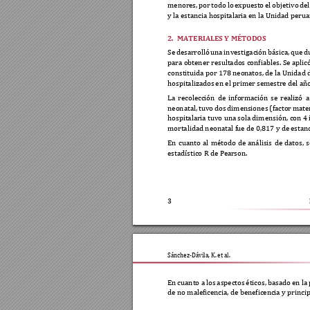
menores, 
por 
todo 
lo 
expuesto 
el 
objetivo 
del
y la estancia hosp
italaria en la Unida
d perua
2.
MATERIALES Y MÉTOD
OS 
Se 
desarrolló 
una 
i
nvestigación 
básica, 
que 
d
para obtener 
resultados confiables. 
Se aplicó
constituida por 178 neon
atos
, de la Unidad
hospitalizados 
en el primer se
mestre del añ
La 
recolección 
de 
información 
se 
realizó 
a
neonatal, 
tuvo 
dos 
dimens
iones 
(factor 
mate
hospitalaria tuvo una 
sola dimensión, con 4 
mortalidad neonatal f
ue de 0,817 y de e
stan
En 
cuanto 
al 
método 
de 
análisis 
de 
datos, 
s
estadístico R de Pear
s
on.  
3
Sánchez-Dávila, K. et al. 
En 
cuanto a 
los 
aspectos 
éticos, b
asado 
en la 
de no maleficen
cia, de beneficenc
ia y princip