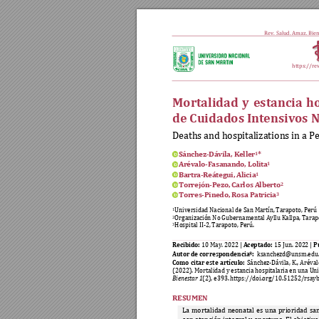
Rev. Salud. Amaz. B
ien
https://re
Mortalidad 
y 
estancia 
ho
de Cuidados Intensivos 
Deaths and hosp
italizations in a P
Sánchez-Dávila, Kell
er
*
1
Arévalo-Fasanan
do, Lolita
1
Bartra-Reátegui, 
Alicia
1
Torrejón-Pezo, 
Carlos Alberto
2
Torres-Pinedo, 
Rosa Patric
ia
3
Universidad Nacional de San Martín, Tarapoto, Perú 
1
Organización No Gubernamental Ayllu Kallpa, Tarapo
2
Hospital II-2, Tarapoto, Perú.
3
Recibido:
Aceptado:
P
10
May. 2022 | 
15
 Jun. 202
2 | 
Autor de correspondencia*:
ksanchezd@unsm.edu
Como 
citar 
este 
artículo: 
Sánchez-Dávila, 
K., 
Aréval
(2022). Mortalidad 
y estancia hospitalaria en 
una Uni
Bienestar 1
(2
), e393
. 
https://doi.org/10.51252/rsayb
RESUMEN
La 
mortalidad 
neonatal 
es 
una 
prioridad 
sa