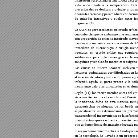
institución 
hospitalaria 
estructur
ada pa
ra c
vida, 
enca
minada 
a 
l
a 
recup
eración. 
Est
e 
profesionales 
s
e 
dedican 
a 
brindar 
a 
los 
pa
diferentes 
téc
nicos 
y 
paramédicos 
c
on 
forma
de 
cuidados 
intensivos 
y 
suelen 
estar 
fo
urgencias (8). 
La 
UCIN 
es 
para 
neonatos 
en 
estado 
crítico
cualquier t
iempo de 
embarazo 
que requiera
con 
proporción 
de 
oxígeno 
inspirado 
mayor
nacidos 
con 
un 
peso al 
nacer 
de 
menos 
de 1 
inmediato 
de 
microcirug
ía 
o 
cirugía 
meno
neonatos 
en 
estado 
crít
ico 
que 
requiere
antibióticos 
para 
infecciones 
graves, 
fárma
sanguínea y v
entilación mecánica u 
o
xígeno 
Las 
causa
s 
de 
muerte 
n
eonatal 
in
cluyen 
t
lactantes perjud
icados por dif
icultades en la
el 
interior 
del 
útero y 
s
ofoca
ción 
prenatal),
infección 
aguda, 
el 
parto
prec
oz 
y 
la 
sofo
nacimiento bajo y
 las dificultade
s en el alu
Según 
(11), 
los 
recién 
nacidos 
antes 
del 
em
sistemas tienen
 una alta 
morbilidad. 
Coexist
la 
incidenc
ia, 
dicho 
de 
otra 
manera, 
tiemp
características 
patológica
s 
de 
los 
bebés 
p
especialmente 
los 
extremadament
e 
premat
transcendental inconv
eniente es la sofocaci
mayoritario 
al 
que 
se 
enfr
enta 
un 
recién 
naci
que es dependi
ente del manej
o adecuado pa
El 
mayor 
conocimiento 
sobre 
la 
fisiología 
neo
en 
la 
tecnología, 
ha 
llevado 
a 
un 
progreso 