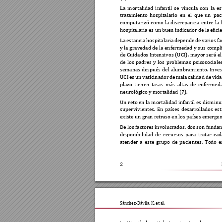
La 
mortalidad 
i
nfantil 
s
e 
vincula 
con 
la 
es
tratamiento 
hospitalario 
en 
el 
que 
un 
pac
computarizó 
c
omo 
la 
discrepanc
ia 
entre 
la
hospitalaria es un b
uen indicador de la 
efici
La 
es
tancia 
hospitalaria 
depende 
de 
varios 
fa
y 
la 
gravedad 
de 
la enfermedad 
y 
sus 
compl
de 
Cuidados Intensivos 
(UCI), 
mayor será 
el
de 
los 
padres 
y 
los
problemas 
psicosociales
semanas 
des
pués 
del 
alumbramiento. 
Inves
UCI 
es 
un 
vaticinador 
de 
mala 
calidad 
de 
vida
plazo 
tienen 
tasas 
más 
altas 
de 
enfermeda
neurológico y mortal
i
dad (7). 
Un reto 
en 
la m
ortalidad infantil 
es disminui
supervivientes. 
En 
países 
desarrollados 
est
existe un gran r
etraso en los países e
mergent
De los factor
es involucrados, d
os son funda
disponibilidad 
de 
rec
ursos 
para 
tratar 
cad
atender 
a 
este 
grupo 
de 
pacientes. 
Todo 
e
2
Sánchez-Dávila, K. et al. 