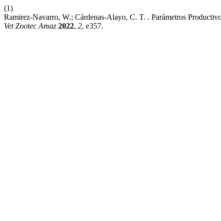
(1)
Ramirez-Navarro, W.; Cárdenas-Alayo, C. T. . Parámetros Producti
Vet Zootec Amaz
2022
,
2
, e357.