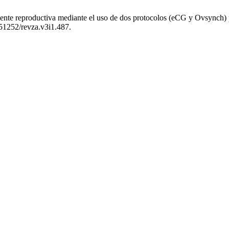
iente reproductiva mediante el uso de dos protocolos (eCG y Ovsynch)
0.51252/revza.v3i1.487.