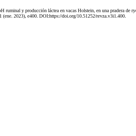
l pH ruminal y producción láctea en vacas Holstein, en una pradera de r
 1 (ene. 2023), e400. DOI:https://doi.org/10.51252/revza.v3i1.400.