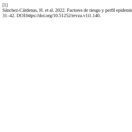
[1]
Sánchez-Cárdenas, H. et al. 2022. Factores de riesgo y perfil epidemio
31–42. DOI:https://doi.org/10.51252/revza.v1i1.140.