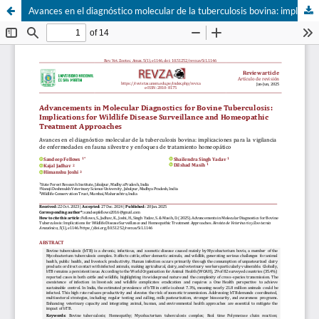
Avances en el diagnóstico molecular de la tuberculosis bovina: implicaciones para la vigilancia de enfermedades en fauna silvestre y enfoques de tratamiento homeopático