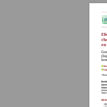
Ef
ch
en 
Comp
(
Sa
leve
Sa
Lóp
Facul
2 
Recib
Autor
Có
mo 
natura
Veteri
RES
El