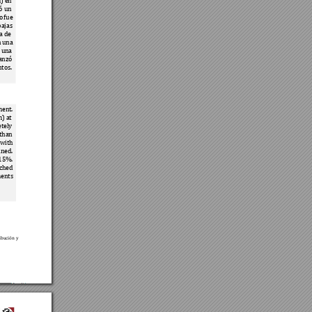
) en
ó 
un 
o 
fue 
bajas 
a 
de 
n una
 
una 
anz
ó 
tos. 
ent. 
) at 
tely 
 tha
n 
with 
ined. 
15%. 
ched 
ents 
i
bución y 