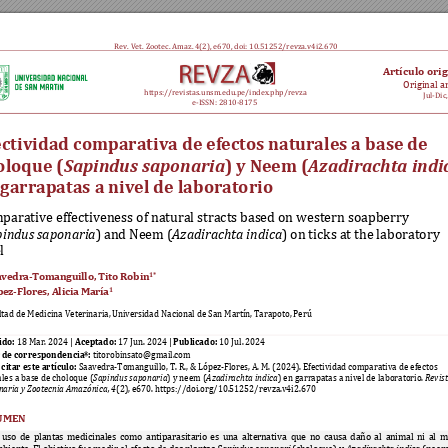
Rev. Vet. Zootec. Amaz
. 
4(2), e
670
, doi: 10.51252/revza.v4i2.6
70
Artículo orig
Original ar
https://revistas.unsm.edu.pe/index.php/revza 
Jul-Dic
e-ISSN: 2810-8
175
ectividad comparativa de efectos naturales a base de 
oloque (
) y Neem (
Sapindus saponaria
Azadirachta indi
garrapatas a nivel de laboratorio  
arative effectiveness of natural stracts bas
ed on western soapberry 
pindus saponaria
) and Neem (
Azadirachta indica
) on ticks at the laboratory 
l
avedra-Tomanguillo
, 
Tito Robin
1*
ez-Flores, Alicia María
1
tad de Medicina Veterinaria, 
Uni
versidad Nacional de San Martín, Tarapoto, Perú 
ido:
Aceptado:
Publicado:
 18 Mar. 
202
4 
| 
17
Jun
.
202
4 
| 
10
 Jul. 
202
4
 de correspondencia*:
 titorobinsato@gmail.com 
citar este artículo: 
Saavedra-Tomanguillo
, 
T. R., 
& 
López-Flores, A. M. (2024
).
 Efectividad comparativa de efectos 
les a base de choloque (
Sapindus saponaria
) y neem (
Azadirachta indica
) en garrapatas a nivel de laboratorio. 
Revist
naria y Zootecnia Amazónica, 4
(2), e
670
. 
https://doi.org/10.51252/revza.v4i2.670 
UMEN
 
uso 
de 
planta
s 
medicinales 
como 
antiparasitario
es 
una 
alter
nativa 
que 
no 
causa 
daño 
al 
a
nimal 
ni 
al 
m