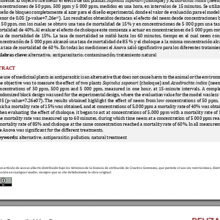
biente. El objetivo fu
e medir 
el efecto de dos 
plantas 
Sapindus 
saponari
 (choloque) y 
Azadirachta indi
ca
 (neem
ncentraciones 
de 
5
0 
ppm,
500 
ppm 
y 
5 
000 
ppm, 
medidos 
en 
una 
hora, 
en 
intervalos 
de 
15 
minutos. 
Se 
u
tiliz
seño 
de bloques 
comple
tamente a
l aza
r par
a e
l diseño 
experimental, 
donde el 
valor 
de 
evaluación 
para 
el 
model
enor 
de 
0,05 
(p-value=7,26e
). 
Los 
resultados 
obtenidos 
destacan 
el 
efecto 
del 
neem 
desde 
concentraciones 
07
 
50 
pp
m, 
con 
los 
cuales 
se 
obtuvo 
una 
tasa 
de 
mortalidad 
de 
15% 
y 
en 
concentraciones 
de 
5 
000
ppm 
una 
tas
rtalidad de 40%. 
Al evaluar e
l efecto de 
choloque este comi
enza a actuar en 
concentraciones de 5 000 ppm 
co
sa 
de 
mortalidad 
de 
15%. 
La 
tasa 
de 
mortalidad 
se 
midió 
hasta 
los 
6
0 
minutos, 
tiempo 
en 
el 
cual 
neem 
con
ncentración de 
5 000 ppm 
alcanzó 
una tasa 
de mortalidad 
de 85 
% y 
el choloque a 
la 
misma concentración alc
a tasa de mortalidad de 60 %. En todas las mediciones el Anova salió significativo para los diferentes tratamien
labras clave:
 alternativa; antiparasitario; contaminación; tratamiento natural 
TRACT
e 
use 
of 
medicinal 
plants 
as 
antiparasitic 
is 
an 
alternative 
that 
does 
n
ot 
ca
use 
harm 
to th
e 
animal o
r 
the 
environm
e objective was t
o measure the effect 
of two 
plants 
Sapindus 
saponari
 (choloque) and 
Azadirachta indi
ca
 (neem
ncentrations 
of 
50 
ppm, 
500 
ppm 
and 
5 
000 
ppm, 
measured 
in 
one 
hour, 
at 
15
-minute 
intervals. 
A 
comple
ndomized 
block desi
gn 
was 
used for 
the 
experimental desi
gn, 
where 
the evaluatio
n 
v
alue 
for the 
model 
was 
less
05 
(p-value=7.26e07). 
The 
results
obtained 
highlight 
the 
effect 
of 
ne
em 
from 
low 
concentration
s 
of 
50 
ppm, 
ich 
a mo
rtality ra
te of 
1
5% 
was obta
ined, and 
at concentra
tions of 
5,
000 
ppm a 
mortality rate 
of 40% was 
obta
hen 
evaluating 
the 
effect 
of 
choloque, 
it 
began 
to 
act 
at 
concentrations 
of 
5,000 
ppm 
with 
a 
mortality 
rate 
of 
e mortality rate was measured up to 60 minu
tes, during which time neem at a concentration of 5 00
0 ppm rea
mortality rate of 85% and cho
loque at the same concentr
ation reached a mortality rate of 60%. In
 all measurem
e Anova was significant for the different treatments. 
eywords:
 alternative; antiparasitic; pollution; natural treatment 
un 
artículo de acceso abierto 
distribuido bajo los térmi
nos de la li
cencia de atribución de Creative C
ommons, que permite el uso sin restricciones, distr
cción en cualquier medio, siempre que se cite debidamente la obra original.