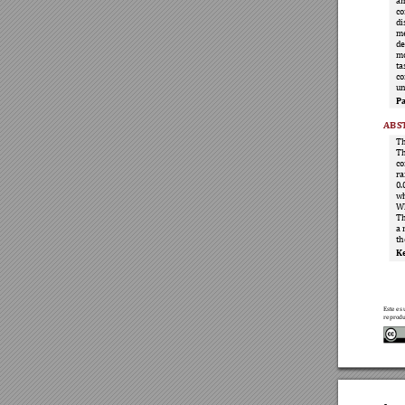
am
co
di
m
de
mo
ta
co
un
Pa
ABS
Th
Th
co
ra
0.
wh
W
Th
a 
th
K
Este es 
reprodu