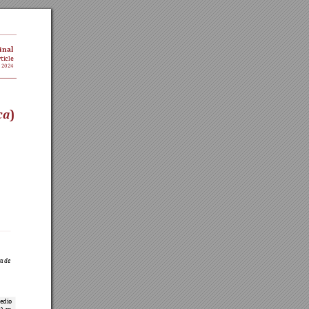
inal 
ticle 
, 2024
) 
ca
a de 
edio 