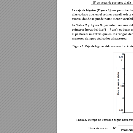
N° de veces de pastoreo a
l día
La caja 
de bigotes 
(Figura 3) 
nos permit
e ob
diario, d
ado qu
e, en 
el p
rimer 
cuartil, 
existe 
cuatro, donde 
se puede notar men
or variabil
La 
Tabla 
2 
y 
figura 
3, 
permiten 
ver 
una 
di
primeras 
horas d
el día 
(6 
–
 7 
am), es 
decir, e
al 
pastoreo; 
mientras 
que 
en 
los 
rangos 
de 
menores tiempos d
edicados al pastoreo. 
Figura 1
. 
Caja de bigotes del consumo
 diario d
Tabla 2. 
Tiempo de
 Pastoreo según hora
 du
Hor
a d
e in
icio
N°
Promedi