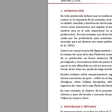
Te
ran-Piña, J. C. e
t al.  
1.
INTRODUCCIÓN 
En 
toda 
producción 
lechera 
que 
se 
realiza 
e
cuenta, 
es 
la 
respuesta 
de los 
animales 
ante
la calidad, cantidad y distr
ibución del forraje
sirven 
como 
mecanismos 
que 
regulan 
el 
pa
materia 
seca 
es 
el 
má
s 
importante 
ya 
q
producción2. 
 En 
este 
contexto, 
una de 
las h
usada 
por 
los 
prod
uc
tores 
para 
maximiza
animales 
para 
as
í 
obtener 
una 
mejor 
perfor
et
 al., 2002).   
Cutervo 
es una 
provincia del 
departamento 
la crian
za de 
vacas 
de 
la r
aza Fleckvieh, 
orie
de 
su 
producc
ión 
en 
fo
rma 
ex
tensiva 
(
privilegiado 
y con 
extensas 
áreas d
e past
os
d
que 
es 
la 
más 
difundida 
no 
solo 
en 
esta 
pro
través de los año
s con ayuda de rieg
o tecnif
Existen 
trabaj
os 
sobre 
comportamiento 
ing
misma 
asociación rye 
gras 
–
trébol 
en el 
de
(Hodgson, 
2004
; 
Vallejo
s
Fernández, 
20
0
ingestivo de vac
as de la raza F
leckvieh frent
En 
este 
contexto, 
el 
objetivo 
de 
la 
present
número 
y 
peso 
de 
bocado 
y 
consumo 
de 
pa
Trébol en Cutervo, P
erú. 
2.
MATERIALES Y MÉTOD
OS 
El presente trabajo se real
i
zó en el Fundo “L