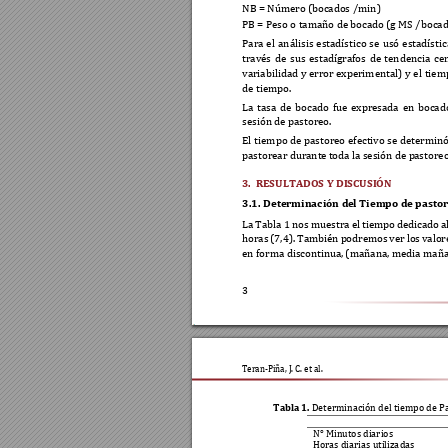
NB = Número (boc
ados /min)  
PB =
 Peso o tamaño de b
ocado (g MS /boca
Para 
el 
análisis 
estadístico 
se 
usó 
estadístic
través 
de 
sus 
estadígrafos 
de 
tendencia 
cen
variabilidad 
y 
error 
experimental) 
y 
el 
tiem
de tiempo.  
La 
tasa 
de 
bocado 
fue 
expresada 
en 
bocad
sesión de pastoreo. 
El 
tiem
po 
de 
pastoreo 
efectivo 
se 
determinó
pastorear durant
e toda la sesión de p
as
toreo
3.
RESULTADOS Y DISCUSIÓN
3.1.
Determinación d
el Tiempo de pastor
La 
Tabla 1 
nos 
muestra 
el 
ti
empo 
dedicado 
a
horas 
(7,4). 
También 
p
odremos 
ver 
lo
s 
valor
en forma discontinua
, (mañana, media maña
3
Te
ran-Piña, J. C. e
t al.  
Tabla 1. 
Determinac
ión del tiempo d
e P
N° Minutos diarios
Horas diarias utiliza
das  