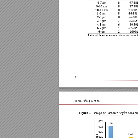
6-7
 am 
8 
97,88
9-10 am 
8 
37,38
10
-11 am 
8 
71,88±
1 
-2 pm 
8 
66,63±
2-3 pm 
8 
56,00±
3-4 pm 
7 
66,86±
4-5 pm 
6 
30,50
6-7 pm 
4 
57,50±
>9 
pm
2 
16
,0
0
Letras diferentes en una misma columna in
4
Te
ran-Piña, J. C. e
t al.  
Figura 2
. 
Tiempo de Pastoreo
 según hora d
002
[] a
002
001
[]ab
001