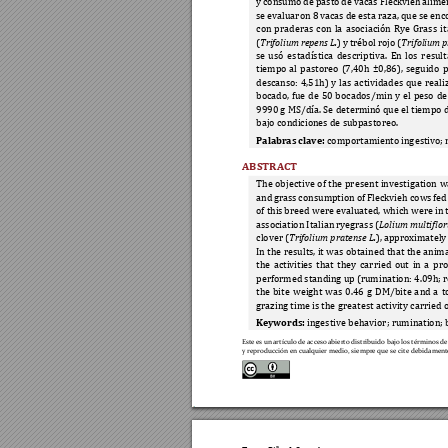
y 
consumo 
de 
pasto 
de 
vacas 
Fleckvieh 
alime
se 
evaluaron 8 
vacas de 
esta raza, 
q
ue se 
enc
con 
praderas 
con 
la 
as
ociación 
Rye 
Gras
s 
i
(
Trifolium 
repens L.
) 
y 
trébol 
rojo 
(
T
rifolium 
p
se 
us
ó 
estadística 
descriptiva. 
En 
los 
result
tiempo 
al 
pasto
reo 
(7,40h 
±
0,86), 
seguido 
p
descanso: 
4,51h) 
y 
las 
ac
tividades 
que 
real
i
bocado, 
fue 
de 
50 
bocados/
min 
y 
el 
peso 
de
9990 g MS/día. Se determinó que el tiempo d
bajo condiciones de subpast
oreo.
Palabras clave:
 co
mportamiento ing
estivo;
ABSTRACT
The 
obj
ective 
o
f 
th
e 
pr
esent 
inv
estigation 
w
and 
g
rass 
c
onsumption of 
Fleckvieh cows 
fed
of this 
breed were evaluated, which were in
 
association Italian 
ryeg
rass (
Lolium 
m
ultiflo
clover (
Trifolium pratense L.
), approximately
In th
e resul
ts, it 
wa
s ob
tained 
that 
the 
anima
the 
activities 
that 
they 
c
arried 
out 
in 
a 
pro
performed standing up (rum
ination: 4.09h; r
the 
bite 
weight 
was 
0.46
g 
DM/bite 
a
nd 
a
t
grazing time is the
 greatest ac
tivity carried 
Keywords:
 ingestiv
e behavior; rumi
nation; 
Este 
es un 
artículo de 
acceso 
abierto distribuido bajo l
os términos de
y reproducción en 
cualquier medio, sie
mpre que se cite 
de
bidamente