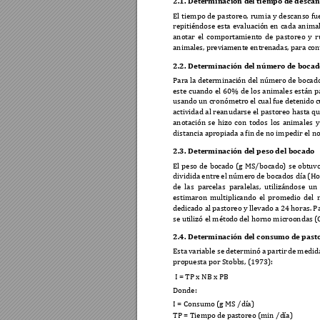
2.1.
Determinación d
el tiempo de descans
El 
tiempo 
de 
pastoreo, 
rumia 
y 
descanso 
fu
repitiéndose 
esta 
evaluación en 
cada 
animal
anotar 
el 
comportamient
o 
de 
pastoreo 
y 
r
animales, previam
ente entren
adas, para con
2.2.
Determinación d
el número de bocad
Para la determinaci
ón del número de bocado,
este 
cuando 
el 
60% 
de 
los 
animales 
están 
p
usando 
un cronómetro 
el 
cual f
ue
detenido 
c
actividad 
al 
reanudarse el 
pastoreo 
hasta 
qu
anotación 
se 
hizo 
c
on 
todos 
los 
animales 
y
distancia aprop
iada a fin de n
o impedir el n
2.3.
Determinación d
el peso del bocado 
El 
peso 
de 
bocado 
(g 
MS/bocado) 
se 
obtuvo
dividida entr
e el número 
de bocados día (Ho
de 
las 
parcelas 
paralelas
, 
utilizándose 
un 
estimaron 
multipl
icando 
el 
promedio 
del 
dedicado al pastoreo y llevado a 24 horas. P
se utilizó el métod
o del horn
o microondas (
2.4.
Determinación d
el consumo de pasto
Esta 
variable 
se 
determinó 
a 
partir 
de 
m
edid
propuesta por Stobb
s, (1973): 
 I = TP x NB x PB
Donde: 
I = Consumo (g MS /dí
a) 
TP = Tiempo de pa
storeo (min /d
í
a) 