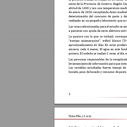
oeste 
de 
la 
Provincia 
de 
Cutervo, 
Región 
Ca
altitud de 1500 y con una temperatura medi
de enero 
de 
2020, recopilando datos m
edian
determinación 
del 
consu
mo 
de 
pasto 
y 
de
realizado en un peq
ueño laborator
io que se 
Las 
vacas 
seleccionada
s 
para 
el 
estudio 
se 
en
a pastoreo con ayuda de 
cerco eléctrico móvi
La 
pastura 
con 
la 
que 
se 
trabajó, 
correspo
“ecotipo 
cajamarquino”, 
trébol 
blanco 
(
Tr
aproximadamente 
45 
días. 
En 
estas 
pradera
amonio, 
cada 
6 
meses. 
El 
agua 
en 
este 
fund
potrero. El ordeño 
se realizó 2 vece
s al día,
Las 
personas 
respon
sables 
de 
la 
recopilaci
levantamiento 
de 
i
nformación 
para 
que est
o
Las 
variables 
es
tudiada
s 
fueron 
tiemp
o 
de 
bocado, peso de bo
cado y consum
o de pasto
2
Te
ran-Piña, J. C. e
t al.  