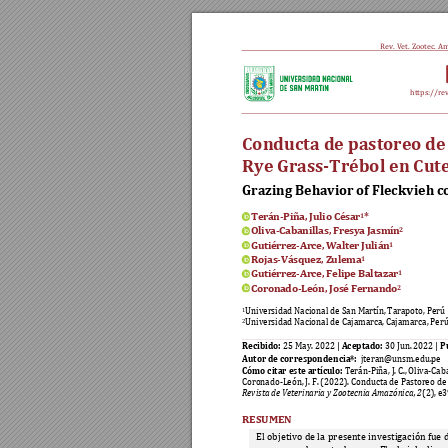
Re
v. Vet. Zo
otec. Am
https://re
Conducta de pastoreo de
Rye Grass-Trébol en Cute
Grazing Behavi
or of Fleckvieh 
Terán-Piña, Julio Cés
ar
*
1
Oliva-Cabanillas, F
resya 
Jasmín
2 
Gutiérrez-Arce, 
Walter Julián
1
Rojas-Vásquez, Z
ulema
1
Gutiérrez-Arce, 
Felipe Balt
azar
1
Coronado-León, Jos
é Fernan
do
2
Universidad Nacional de San Martín, Tarapoto, Perú 
1
Universidad Nacional de Cajamarca
, 
Cajamarca, Perú
2
Recibido:
Aceptado:
P
25
May. 2022 | 
 30 Jun. 2022 | 
Autor de correspondencia*:
jteran@unsm.edu.pe 
Có
mo citar este artículo: 
Terán-Piña, 
J. 
C.
, Oliva-Caba
Coronado-León, J. F
. 
(2022). Conducta de Pastoreo de
Revista de Veterinaria y Zootecnia Amazónica, 2
(2
), e
RESUMEN
El 
objetivo 
de l
a 
presente 
in
vestigación 
fue 