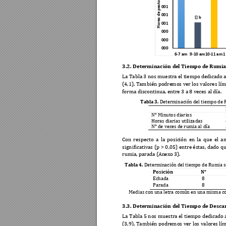
Horas de pastoreo
001
001
[] b
001
000
000
000
6-7 am
9-10 am
10-11 am
1
3.2.
Determinación d
el Tiempo de Rumia
La Tabla 3 nos muestr
a el tiempo ded
i
cado 
(4,1). También podre
mos ver los valores lí
mi
forma discontinua
, entre 3 a 8 v
eces al día.  
Tabla 3
. 
Determinación del ti
empo de 
N° Minutos diarios
Horas diarias utiliza
das  
N° de veces de rumia al
 día 
Con 
respecto 
a 
la 
posición 
en 
la 
q
ue 
el 
an
significativas (p 
> 
0
,05) 
entre éstas, 
dado 
qu
rumia, parada (An
exo 3).  
Tabla 
4.
Determinació
n del tiempo 
de Rumia 
Posición 
N°
Echada 
8 
Parada 
8 
Medias con una letra co
mún en una misma co
3.3.
Determinación d
el Tiempo de Descan
La T
abla 5 
nos muestra 
el tiempo 
dedicado a
(3,9). T
ambién podremos ver 
los 
valores lí