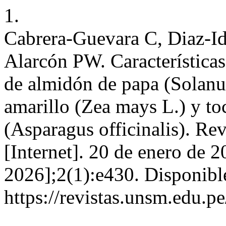
1.
Cabrera-Guevara C, Diaz-I
Alarcón PW. Características
de almidón de papa (Solanu
amarillo (Zea mays L.) y to
(Asparagus officinalis). R
[Internet]. 20 de enero de 2
2026];2(1):e430. Disponibl
https://revistas.unsm.edu.p