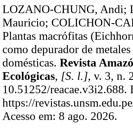
LOZANO-CHUNG, Andi; 
Mauricio; COLICHON-CAR
Plantas macrófitas (Eichhorni
como depurador de metales 
domésticas.
Revista Amazó
Ecológicas
,
[S. l.]
, v. 3, n.
10.51252/reacae.v3i2.688. 
https://revistas.unsm.edu.p
Acesso em: 8 ago. 2026.