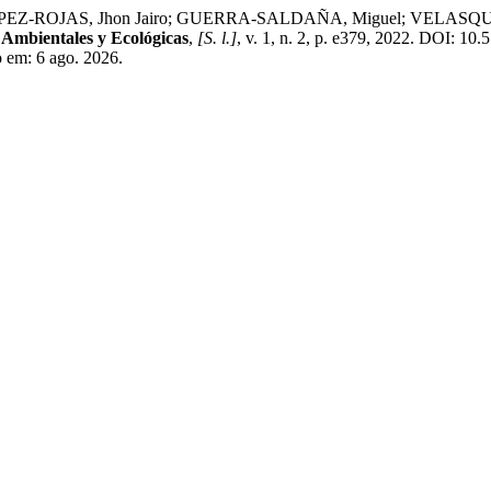
ROJAS, Jhon Jairo; GUERRA-SALDAÑA, Miguel; VELASQUEZ-GARC
 Ambientales y Ecológicas
,
[S. l.]
, v. 1, n. 2, p. e379, 2022. DOI: 10
o em: 6 ago. 2026.