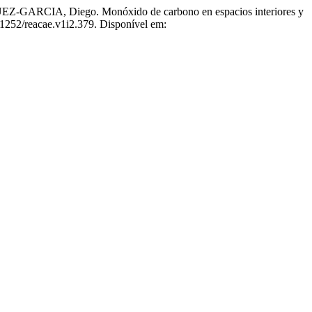
IA, Diego. Monóxido de carbono en espacios interiores y
.51252/reacae.v1i2.379. Disponível em: