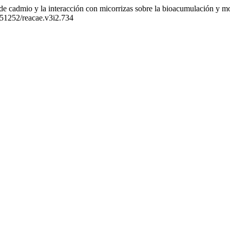
de cadmio y la interacción con micorrizas sobre la bioacumulación y mo
0.51252/reacae.v3i2.734