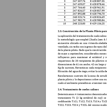
3 
247
507
,
76
8 
428
807
,
35
4 
247
639
,
07
8 
428
878
,
46
5 
247
764
,
40
8 
428
961
,
91
6 
247
826
,
57
8 
428
857
,
99
7 
247
 892.88 
8 
428
796
,
70
8 
248
025
,
74
8 
428
826
,
69
9 
247
982
,
79
8 
428
980
,
84
10
248
223
,
83
8 
429
156
,
25
2.
3
. 
Construcción de la Planta P
iloto par
La 
aplicación 
del 
tratamiento 
de suelo 
salino
la 
metodología 
que 
empleó 
(Suaña 
Jaen 
& 
encuentra 
ubicada 
en 
una 
vivienda 
aledaña
ventilado, 
sin techo 
con ingreso de 
rayos del
de 
la planta 
piloto. D
ado que 
la constru
cción
de 
mayo 
a 
septiembre, 
considerados 
meses 
influyeron 
para 
mantener 
el 
estiércol 
y 
r
requerimos 
de 
20 
recipie
ntes 
de 
plástico 
c
dimensiones de 61 cm ancho, 42 cm largo y
Kg 
de 
sustrato. 
Revestimos c
ada 
recipiente 
filtración del agua de r
i
ego, evitar la 
c
aída de
Recolectamos 
sustrato 
de 
la 
zona 
de 
estudi
planta 
piloto 
y 
lo 
depositamos sobre 
una 
ma
suelo al ambiente pr
ocedimos a tamizar con
2.4.
 Tratamiento de suelo
s salinos 
Determinamos 4 
tratamientos denominados
tratamiento 
T1 
(2 
kg 
estiércol 
de 
cuy) 
se 
codificación 
T1C1, 
T1C2, 
T1C3, 
T1C4 
y 
T1C5
T2C2, 
T2C3, 
T2C4 
y 
T2C5, 
del 
mismo 
modo