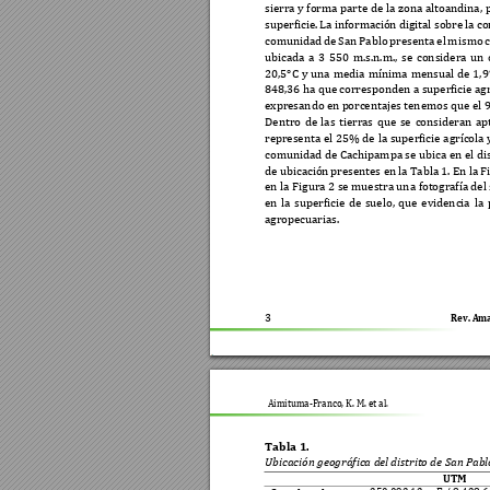
sierra 
y 
forma 
parte 
de la 
zona altoandina, 
superficie. 
La informa
ción 
digital sobre 
la c
comunidad 
de 
San 
Pablo 
pres
enta 
el 
m
ismo 
c
ubicada 
a 
3
550 
m.s.n.m., 
se 
considera 
un 
20
,5°C 
y 
una 
media 
míni
ma 
mensual 
de 
1,9
848
,36 ha que corresponden a superficie agr
expresando en p
orcentajes tenemos que el 9
Dentro 
de 
las 
tierras 
que 
se 
consideran 
ap
representa 
el 
25% de 
la 
superficie 
agrícola 
comunidad de 
Cachipampa se 
ubica 
en 
el 
di
de ubicación 
presentes en
 la 
Tabla 1. En 
la F
en la 
Figura 2 
se muestra una 
fotografía del
en 
la 
s
uperficie 
de 
sue
lo, 
que 
evidencia 
la 
agropecuarias.  
3 
Rev. Ama
Aimituma-Franco, K. M. et al
. 
Tabla 1. 
Ubicación geográfica d
el distrito de San Pa
bl
UTM