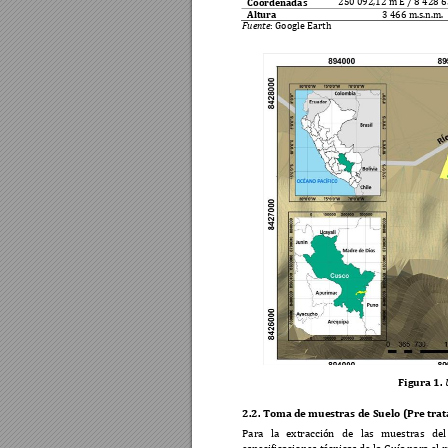
Coordenadas
250
092
,12 m E / 8
428
6
Altura 
3 466
m.s.n.m. 
Fuente
: Google Ea
rth 
Figura 1.
2.2. Toma 
de muestras de Suelo (Pre trat
Para 
la 
extracción 
de 
las 
mue
stras 
del