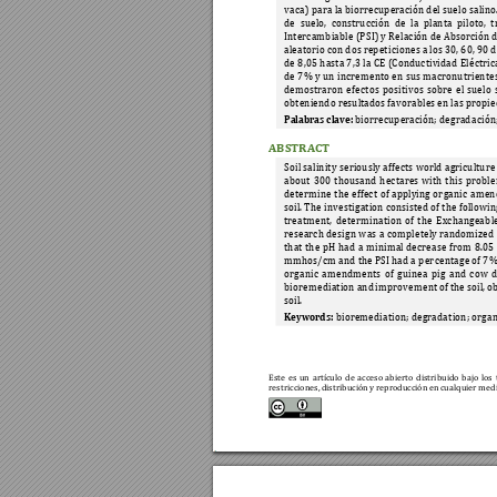
vaca) 
para 
la 
biorrecuperación del 
suelo 
salino.
de 
suelo, 
construcción 
de 
la 
planta 
piloto, 
t
Intercambiable (PSI) 
y 
Relación de Absorción d
aleatorio con dos repet
iciones a los 30, 60, 90 
de 
8,05 
hasta 7
,3 la 
CE 
(Conductividad 
Eléctric
de 
7% y 
un 
incremento
 en 
sus macr
onutrientes
demostraron 
e
fectos 
positivos 
sobre 
el 
suelo 
obteniendo resultados favor
ables en las propi
biorrecuperación; degrada
ción
Palabras clave:
ABSTRACT
Soil sa
linity 
se
riously 
affect
s 
world 
agricultu
re
about 
300 
thousand 
hectares 
with
t
his 
proble
determine 
the 
effect 
of 
applying 
or
ganic 
amen
soil. The invest
igation consisted 
of the
 followin
treatment, 
de
termination 
of 
t
he 
Exchangea
bl
research 
de
sign 
was 
a 
com
pletely 
randomized 
that 
the 
pH 
h
ad 
a 
minimal 
decrea
se 
from 
8.05 
mmhos/cm and the PSI had a
 per
centage of 7
organic 
amendments 
of 
guinea 
pig 
and 
cow 
d
bioremediation and 
improvement of 
the 
soil, o
soil.  
bioremediation; degrada
tion; org
Keywords:
Este 
es 
un 
artículo 
de 
acceso
abierto 
distribuid
o 
bajo 
los 
restricciones, d
istribución y rep
roducción en 
cualquier med