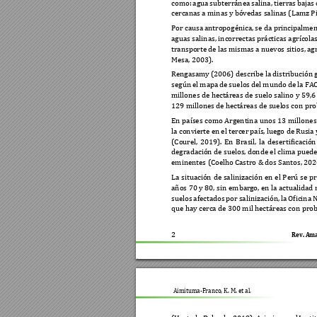
como: 
agua 
subterránea 
salina, 
tierras 
bajas 
cercanas a minas y
 bóvedas salinas (Lam
z P
Por causa 
antropogénica, 
se da principal
m
en
aguas salinas, incorrecta
s prácticas agrícola
transporte 
de las 
mismas a 
nuevos sitios, 
ag
Mesa, 2003).
Rengasamy 
(2006) descr
ibe la 
di
stribución 
según 
el mapa 
de 
s
uelos 
del 
mundo 
de la 
FA
millones de hectáreas 
de suelo salino y 
59
,6
129 millones de 
hectáreas de suel
os con pro
En 
países 
como 
Argentina 
unos 
13 
mi
llones
la conv
ierte en 
el tercer 
país, lu
ego de Ru
sia 
(Courel, 
2019). 
En 
Brasil, 
la 
des
ertificación
degradación de suelos, do
nde el clima pued
eminentes (Coelho C
astro &
 dos Santos, 202
La 
situación 
de 
salinización 
en 
el 
Perú 
se 
pr
años 70 
y 80, 
sin 
embarg
o, 
en la 
actualidad 
suelos 
afectados 
por 
salinización, 
la 
Oficina 
N
que hay cerca de 300 mil hectáreas con pro
2 
Rev. Ama
Aimituma-Franco, K. M. et al
. 