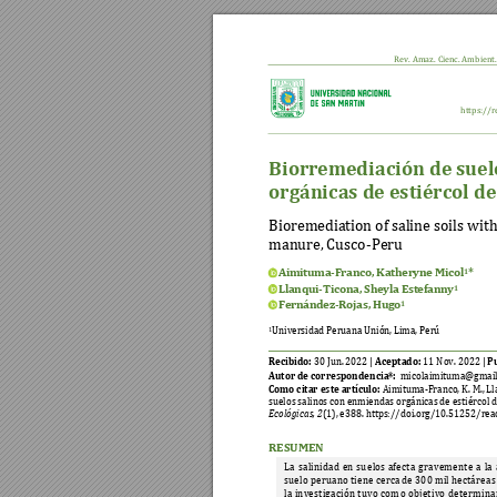
Rev. Amaz. Cien
c. Ambient.
https://r
Biorremediación de suel
orgánicas de estiércol d
Bioremedia
tion of saline soils wit
manure, Cusco-Peru
Aimituma-Franco, 
Katheryne M
icol
* 
1
Llanqui-Ticona, Sh
eyla Estefann
y
1
Fernández-Rojas, 
Hugo
1
Universidad Peruana Unión, Lima, Perú 
1
Recibido:
Aceptado:
P
 30 Jun. 2022 | 
11
 Nov. 2022 | 
Autor de correspondencia*:
micolaimituma@gmail
Como citar este artículo: 
Aimituma-Franco, K. M., Ll
suelos salinos con enmiendas orgánicas de estiércol 
Ecológicas
, 
2
(1), e
388
. 
https://doi.org/10.51252/rea
RESUMEN
La 
salinidad 
en 
sue
los 
afecta
gravemente 
a 
la 
suelo peruano tiene cerca 
de 300 
mil hectáreas
la 
invest
igación 
t
uvo 
com
o 
objet
ivo 
de
termina