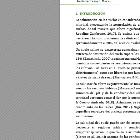
Aimituma-Franco, K. M. et al
. 
1.
INTRODUCCIÓN 
La 
salinización 
en 
los 
suelos 
es 
considerada
mundial, 
presentand
o 
la 
acumulación 
de 
g
ambos, 
de 
tal 
manera 
que 
afecta 
significa
Robalino 
Zambrano, 
2017). 
Se 
estima 
que 
hectáreas (ha) con 
problemas de salinización
aproximadamente e
l 20% del área cultivabl
Un 
suelo 
salino 
se 
caracteriza 
generalment
extracto 
de 
saturación 
del 
suelo 
supera 
los 
15%
(Zamol
inski, 
2000), 
según 
menciona 
Ma
osmótica, con evidentes repercusione
s sobre
los 
cultivos. 
Las 
sales 
en 
el 
suelo 
se 
prese
eléctricamente), 
estos 
son 
liberados 
por la 
e
a través del agua de ri
ego (Shrivastava & Ku
La 
salinización 
afec
ta 
negativamente la
s
fun
suelo 
y 
los 
recursos hídricos 
(Manzano 
Band
aumento 
del 
pH 
y
de 
la
conductivid
ad 
el
toxicidad 
por 
iones 
como 
el 
Na+ p
or 
lo q
ue 
e
& 
Cuervo 
Andrade, 
2018)
. 
Asimismo, 
se 
r
crecimiento 
de 
las 
raíces 
(Bui, 
2017). 
Seg
superficie 
terrestre 
del 
planeta 
presenta 
de
salinización.  
La 
sali
nidad 
del 
suelo 
puede 
s
er 
de 
origen
frecuente 
en 
regiones 
áridas 
y 
semiári
evapotranspiraci
ón, 
lo 
que 
causa 
la 
ac
umula
(Flores 
et 
al., 
2014); 
además 
de 
las 
condici