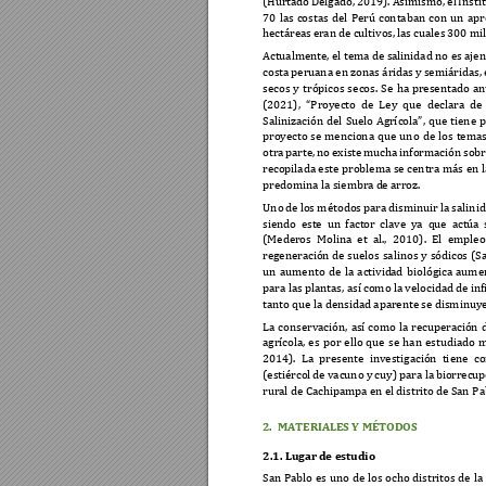
(Hurtado 
Delgado, 
2019). 
Asimismo, 
el 
Insti
70 
las 
costas 
del 
Perú 
co
ntaban 
c
on 
un 
apr
hectáreas 
eran 
de cultivos
, 
las
cua
les 
300 m
il
Actualmente, el tema de s
alinidad no es ajen
costa 
peruana en 
zonas ár
i
das 
y 
semiáridas, 
secos 
y 
trópicos 
s
ecos. 
Se 
ha 
presentado 
an
(2021), 
“
Proyecto 
de 
Ley 
que 
declara 
de 
Salinización 
del 
Suelo 
Agr
í
cola”, 
que 
tiene 
p
proyecto 
se 
menciona 
que 
uno 
de 
los 
tema
s
otra 
parte, 
no 
existe 
m
ucha 
informac
ión 
sobr
recopilada este 
problema se 
centra más 
en l
predomina la siembra d
e arroz. 
Uno 
de l
os
m
étodos 
para 
disminuir la 
salinid
siendo 
e
s
te 
un 
factor 
clave 
ya 
q
ue 
actúa 
(Mederos 
Molina 
et 
al., 
2010)
. 
El 
empleo
regeneración 
de 
suelos 
salinos 
y 
sódico
s
(S
un 
aumento 
de 
la 
activid
ad 
biológica 
aume
para las plan
tas, así c
omo la 
velocidad de 
i
nf
tanto que la den
sidad aparente se d
isminuye
La 
conservación, 
as
í 
como 
la 
recuperación 
agrícola, 
es 
por 
ello 
que 
se 
han 
estudiado 
m
2014)
. 
La 
presente 
investigación 
ti
ene 
c
(estiércol 
de vacuno 
y 
cuy) 
para la 
biorrecup
rural de Cachipampa en 
el distrito de 
San
 Pa
2.
MATERIALES Y MÉTOD
OS
2.1. Lugar
 de estudio 
San 
Pablo 
es 
uno 
de 
los 
ocho 
distritos 
de 
la 