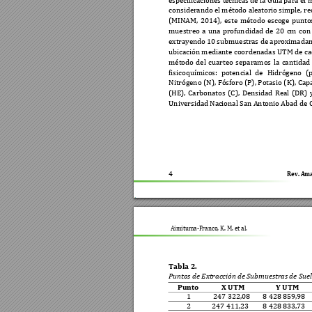
especificaciones t
écnicas de la Guía para e
considerando 
el método a
leatorio simple
, r
(MINAM, 
2014), 
este 
método 
escoge 
punto
muestreo 
a 
una 
profundidad 
de 
20 
cm 
con
extrayendo 
10 submuestr
as
 de 
aproximadam
ubicación mediante coordenadas UTM de ca
método 
del 
cuarteo 
separamo
s 
la 
cantidad 
fisicoquímicos: 
potencial 
de 
Hidrógeno 
(
Nitrógeno (N), Fósforo (P), Potasio (K), Ca
(HE), 
Carbonatos 
(C), 
Densidad 
Real 
(DR) 
Universidad Na
cional San Anton
io Abad de C
4 
Rev. Ama
Aimituma-Franco, K. M. et al
. 
Tabla 2. 
Puntos de Extracción de 
Submuestra
s de Suel
Punto 
X UTM 
Y UTM 
1 
247
322
,
08
8 
428
859
,
98
2 
247
411
,
23
8 
428
833
,
73