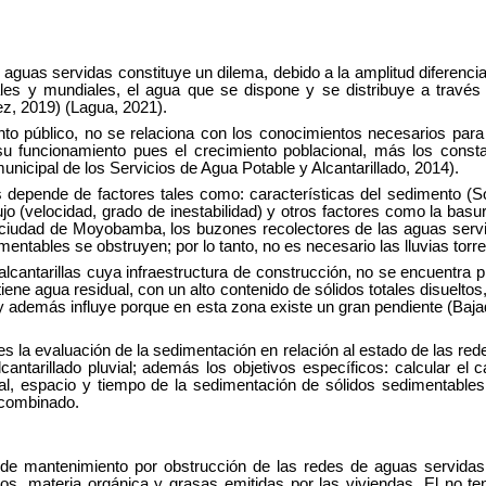
 aguas servidas constituye un dilema, debido a la amplitud diferencia
s y mundiales, el agua que se dispone y se distribuye a través d
ez, 2019) (Lagua, 2021).
to público, no se relaciona con los conocimientos necesarios para 
su funcionamiento pues el crecimiento poblacional, más los const
nicipal de los Servicios de Agua Potable y Alcantarillado, 2014).
depende de factores tales como: características del sedimento (Sot
flujo (velocidad, grado de inestabilidad) y otros factores como la bas
ciudad de Moyobamba, los buzones recolectores de las aguas servid
entables se obstruyen; por lo tanto, no es necesario las lluvias to
cantarillas cuya infraestructura de construcción, no se encuentra pr
iene agua residual, con un alto contenido de sólidos totales disuelt
y además influye porque en esta zona existe un gran pendiente (Baja
s la evaluación de la sedimentación en relación al estado de las rede
antarillado pluvial; además los objetivos específicos: calcular el 
dal, espacio y tiempo de la sedimentación de sólidos sedimentables e
o combinado.
mantenimiento por obstrucción de las redes de aguas servidas, la
idos, materia orgánica y grasas emitidas por las viviendas. El no 