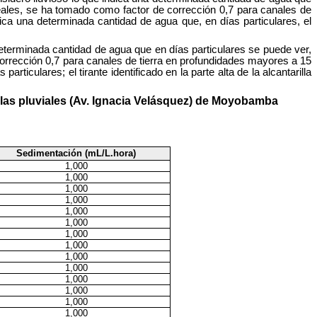
lineales, se ha tomado como factor de corrección 0,7 para canales de
ica una determinada cantidad de agua que, en días particulares, el
determinada cantidad de agua que en días particulares se puede ver,
e corrección 0,7 para canales de tierra en profundidades mayores a 15
iculares; el tirante identificado en la parte alta de la alcantarilla
llas pluviales (Av. Ignacia Velásquez) de Moyobamba
Sedimentación (mL/L.hora)
1,000
1,000
1,000
1,000
1,000
1,000
1,000
1,000
1,000
1,000
1,000
1,000
1,000
1,000