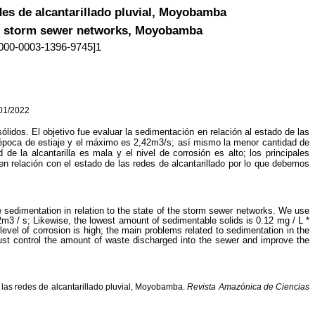
edes de alcantarillado pluvial, Moyobamba
 the storm sewer networks, Moyobamba
000-0003-1396-9745
]1
1/2022
ólidos. El objetivo fue evaluar la sedimentación en relación al estado de las
en época de estiaje y el máximo es 2,42m3/s; así mismo la menor cantidad de
la alcantarilla es mala y el nivel de corrosión es alto; los principales
en relación con el estado de las redes de alcantarillado por lo que debemos
e sedimentation in relation to the state of the storm sewer networks. We use
3 / s; Likewise, the lowest amount of sedimentable solids is 0.12 mg / L *
vel of corrosion is high; the main problems related to sedimentation in the
must control the amount of waste discharged into the sewer and improve the
e las redes de alcantarillado pluvial, Moyobamba.
Revista Amazónica de Ciencias