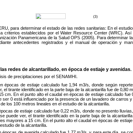
(3)
RU, para determinar el estado de las redes sanitarias: En el estudio
 a criterios establecidos por el Water Resource Center (WRC). Así m
ganización Panamericana de la Salud OPS (2005). Para determinar la 
ediante antecedentes registrados y el manual de operación y ma
 las redes de alcantarillado, en época de estiaje y avenidas
.
lisis de precipitaciones por el SENAMHI.
en épocas de estiaje calculado fue 1,94 m3/s, donde según reporte
el tirante identificado en la parte baja de la alcantarilla fue de 0,8
5 cm. En el punto alto el caudal en épocas de estiaje calculado fue 0
e ser 0 está influenciado por la presencia de un lavadero de carros y
 de los 100 metros lineales en el estudio de la alcantarilla.
épocas de estiaje calculado fue 0,22 m3/s, donde no presento lluvias
 puede ver, el tirante identificado en la parte baja de la alcantari
s mayores a 15 cm. En el punto alto el caudal en épocas de estiaje cal
studio de la alcantarilla.
n épocas de avenida calculado fue 1,77 m3/s, y para este día, se co