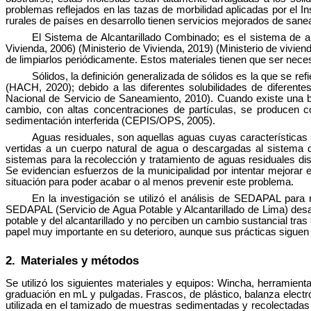
problemas reflejados en las tazas de morbilidad aplicadas por el 
rurales de países en desarrollo tienen servicios mejorados de sane
El Sistema de Alcantarillado Combinado; es el sistema de al
Vivienda, 2006) (Ministerio de Vivienda, 2019) (Ministerio de vivie
de limpiarlos periódicamente. Estos materiales tienen que ser nece
Sólidos, la definición generalizada de sólidos es la que se
(HACH, 2020); debido a las diferentes solubilidades de diferen
Nacional de Servicio de Saneamiento, 2010). Cuando existe una ba
cambio, con altas concentraciones de partículas, se producen co
sedimentación interferida (CEPIS/OPS, 2005).
Aguas residuales, son aquellas aguas cuyas características 
vertidas a un cuerpo natural de agua o descargadas al sistema d
sistemas para la recolección y tratamiento de aguas residuales 
Se evidencian esfuerzos de la municipalidad por intentar mejorar 
situación para poder acabar o al menos prevenir este problema.
En la investigación se utilizó el análisis de SEDAPAL para 
SEDAPAL (Servicio de Agua Potable y Alcantarillado de Lima) desar
potable y del alcantarillado y no perciben un cambio sustancial tras
papel muy importante en su deterioro, aunque sus prácticas siguen 
2.
Materiales y métodos
Se utilizó los siguientes materiales y equipos: Wincha, herramient
graduación en mL y pulgadas. Frascos, de plástico, balanza electró
utilizada en el tamizado de muestras sedimentadas y recolectadas 