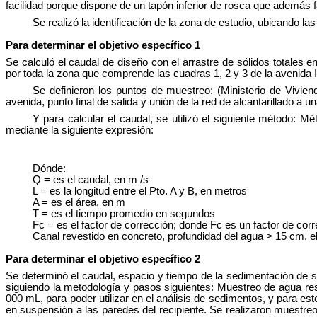
facilidad porque dispone de un tapón inferior de rosca que además fac
Se realizó la identificación de la zona de estudio, ubicando 
Para determinar el objetivo específico 1
Se calculó el caudal de diseño con el arrastre de sólidos totales e
por toda la zona que comprende las cuadras 1, 2 y 3 de la avenida 
Se definieron los puntos de muestreo: (Ministerio de Vivie
avenida, punto final de salida y unión de la red de alcantarillado a 
Y para calcular el caudal, se utilizó el siguiente método: M
mediante la siguiente expresión:
Dónde:
Q = es el caudal, en m /s
L = es la longitud entre el Pto. A y B, en metros
A = es el área, en m
T = es el tiempo promedio en segundos
Fc = es el factor de corrección; donde Fc es un factor de corr
Canal revestido en concreto, profundidad del agua > 15 cm, e
Para determinar el objetivo específico 2
Se determinó
el caudal, espacio y tiempo de la sedimentación de só
siguiendo la metodología y pasos siguientes: Muestreo de agua resi
000 mL, para poder utilizar en el análisis de sedimentos, y para est
en suspensión a las paredes del recipiente. Se realizaron muestreo