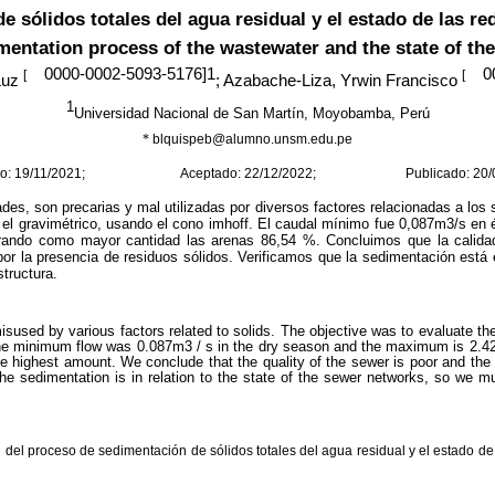
 sólidos totales del agua residual y el estado de las r
dimentation process of the wastewater and the state of
0000-0002-5093-5176
]1
0
[
[
Luz
; Azabache-Liza, Yrwin Francisco
1
Universidad Nacional de San Martín, Moyobamba, Perú
*
blquispeb@alumno.unsm.edu.pe
ido: 19/11/2021; Aceptado: 22/12/2022; Publicado: 20/0
ades, son precarias y mal utilizadas por diversos factores relacionadas a los s
r y el gravimétrico, usando el cono imhoff. El caudal mínimo fue 0,087m3/s 
ndo como mayor cantidad las arenas 86,54 %. Concluimos que la calidad de 
por la presencia de residuos sólidos. Verificamos que la sedimentación está 
structura
.
isused by various factors related to solids. The objective was to evaluate th
The minimum flow was 0.087m3 / s in the dry season and the maximum is 2.42m
 highest amount. We conclude that the quality of the sewer is poor and the le
he sedimentation is in relation to the state of the sewer networks, so we 
 del proceso de sedimentación de sólidos totales del agua residual y el estado d