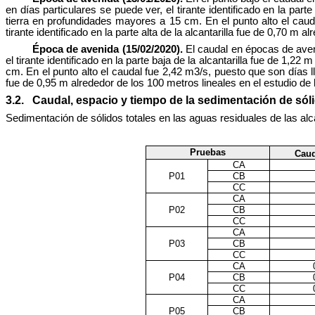
en días particulares se puede ver, el tirante identificado en la pa
tierra en profundidades mayores a 15 cm. En el punto alto el caud
tirante identificado en la parte alta de la alcantarilla fue de 0,70 m a
Época de avenida (15/02/2020).
El caudal en épocas de aveni
el tirante identificado en la parte baja de la alcantarilla fue de 1
cm. En el punto alto el caudal fue 2,42 m3/s, puesto que son días ll
fue de 0,95 m alrededor de los 100 metros lineales en el estudio de la
3.2. Caudal, espacio y tiempo de la sedimentación de sóli
Sedimentación de sólidos totales en las aguas residuales de las al
Pruebas
Caud
CA
P01
CB
CC
CA
P02
CB
CC
CA
P03
CB
CC
CA
P04
CB
CC
CA
P05
CB