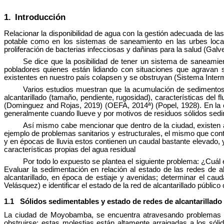
1.
Introducción
Relacionar la disponibilidad de agua con la gestión adecuada de las
potable como en los sistemas de saneamiento en las urbes locale
proliferación de bacterias infecciosas y dañinas para la salud (Galv
Se dice que la posibilidad de tener un sistema de saneamien
pobladores quienes están lidiando con situaciones que agravan 
existentes en nuestro país colapsen y se obstruyan (Sistema Intermu
Varios estudios muestran que la acumulación de sedimentos 
alcantarillado (tamaño, pendiente, rugosidad), características del 
(Dominguez and Rojas, 2019) (OEFA, 2014ª) (Popel, 1928). En la 
generalmente cuando llueve y por motivos de residuos sólidos sedim
Así mismo cabe mencionar que dentro de la ciudad, existen al
ejemplo de problemas sanitarios y estructurales, el mismo que cont
y en épocas de lluvia estos contienen un caudal bastante elevado, 
características propias del agua residual
Por todo lo expuesto se plantea el siguiente problema: ¿Cuál e
Evaluar la sedimentación en relación al estado de las redes de alc
alcantarillado, en época de estiaje y avenidas; determinar el cau
Velásquez) e identificar el estado de la red de alcantarillado públic
1.1
Sólidos sedimentables y estado de redes de alcantarillado
La ciudad de Moyobamba, se encuentra atravesando problemas de 
obstruirse; estas molestias están altamente arraigadas a los sól