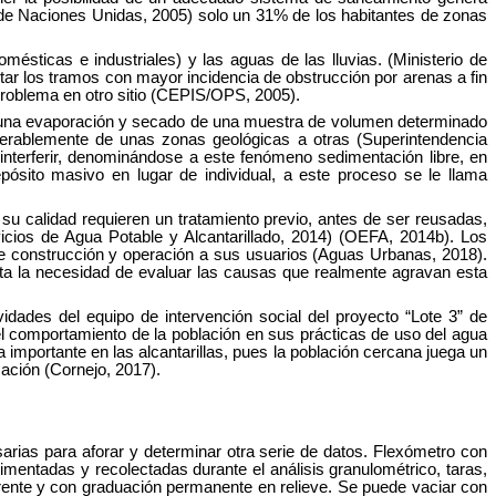
n de Naciones Unidas, 2005) solo un 31% de los habitantes de zonas
ésticas e industriales) y las aguas de las lluvias. (Ministerio de
ctar los tramos con mayor incidencia de obstrucción por arenas a fin
 problema en otro sitio (CEPIS/OPS, 2005).
de una evaporación y secado de una muestra de volumen determinado
derablemente de unas zonas geológicas a otras (Superintendencia
interferir, denominándose a este fenómeno sedimentación libre, en
pósito masivo en lugar de individual, a este proceso se le llama
su calidad requieren un tratamiento previo, antes de ser reusadas,
icios de Agua Potable y Alcantarillado, 2014) (OEFA, 2014b). Los
e construcción y operación a sus usuarios (Aguas Urbanas, 2018).
ista la necesidad de evaluar las causas que realmente agravan esta
vidades del equipo de intervención social del proyecto “Lote 3” de
el comportamiento de la población en sus prácticas de uso del agua
a importante en las alcantarillas, pues la población cercana juega un
ación (Cornejo, 2017).
sarias para aforar y determinar otra serie de datos. Flexómetro con
imentadas y recolectadas durante el análisis granulométrico, taras,
arente y con graduación permanente en relieve. Se puede vaciar con