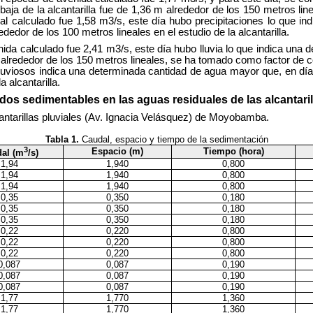
rte baja de la alcantarilla fue de 1,36 m alrededor de los 150 metros 
al calculado fue 1,58 m3/s, este día hubo precipitaciones lo que ind
lrededor de los 100 metros lineales en el estudio de la alcantarilla.
da calculado fue 2,41 m3/s, este día hubo lluvia lo que indica una 
,22 m alrededor de los 150 metros lineales, se ha tomado como factor d
uviosos indica una determinada cantidad de agua mayor que, en días part
 alcantarilla.
dos sedimentables en las aguas residuales de las alcantari
cantarillas pluviales (Av. Ignacia Velásquez) de Moyobamba.
Tabla 1.
Caudal, espacio y tiempo de la sedimentación
3
Espacio (m)
Tiempo (hora)
al (m
/s)
1,94
1,940
0,800
1,94
1,940
0,800
1,94
1,940
0,800
0,35
0,350
0,180
0,35
0,350
0,180
0,35
0,350
0,180
0,22
0,220
0,800
0,22
0,220
0,800
0,22
0,220
0,800
0,087
0,087
0,190
0,087
0,087
0,190
0,087
0,087
0,190
1,77
1,770
1,360
1,77
1,770
1,360