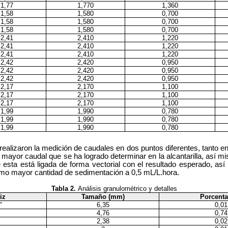
1,77
1,770
1,360
1,58
1,580
0,700
1,58
1,580
0,700
1,58
1,580
0,700
2,41
2,410
1,220
2,41
2,410
1,220
2,41
2,410
1,220
2,42
2,420
0,950
2,42
2,420
0,950
2,42
2,420
0,950
2,17
2,170
1,100
2,17
2,170
1,100
2,17
2,170
1,100
1,99
1,990
0,780
1,99
1,990
0,780
1,99
1,990
0,780
e realizaron la medición de caudales en dos puntos diferentes, tanto
ayor caudal que se ha logrado determinar en la alcantarilla, así 
 esta está ligada de forma vectorial con el resultado esperado, así
 como mayor cantidad de sedimentación a 0,5 mL/L.hora.
Tabla 2.
Análisis granulométrico y detalles
iz
Tamaño (mm)
Porcenta
"
6,35
0,01
4,76
0,74
2,38
0,02