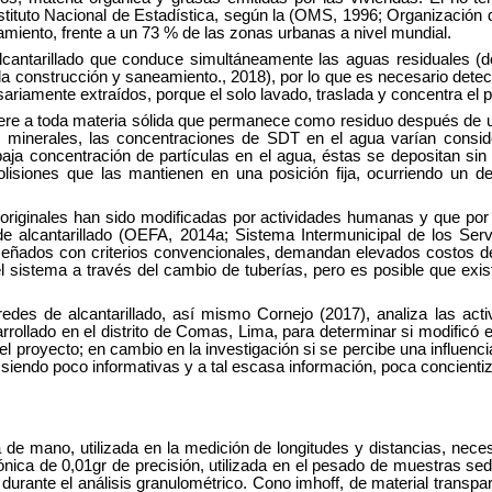
Instituto Nacional de Estadística, según la (OMS, 1996; Organizació
amiento, frente a un 73 % de las zonas urbanas a nivel mundial.
cantarillado que conduce simultáneamente las aguas residuales (dom
nda construcción y saneamiento., 2018), por lo que es necesario dete
sariamente extraídos, porque el solo lavado, traslada y concentra el
 refiere a toda materia sólida que permanece como residuo después 
tes minerales, las concentraciones de SDT en el agua varían consi
ja concentración de partículas en el agua, éstas se depositan sin 
lisiones que las mantienen en una posición fija, ocurriendo un de
originales han sido modificadas por actividades humanas y que por 
e alcantarillado (OEFA, 2014a; Sistema Intermunicipal de los Serv
diseñados con criterios convencionales, demandan elevados costos d
el sistema a través del cambio de tuberías, pero es posible que ex
redes de alcantarillado, así mismo Cornejo (2017), analiza las acti
rollado en el distrito de Comas, Lima, para determinar si modificó 
 el proyecto; en cambio en la investigación si se percibe una influenci
siendo poco informativas y a tal escasa información, poca concientiz
a de mano, utilizada en la medición de longitudes y distancias, nece
nica de 0,01gr de precisión, utilizada en el pesado de muestras sed
durante el análisis granulométrico. Cono imhoff, de material transp