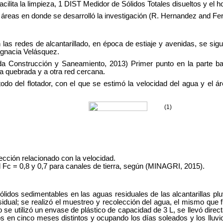
ilita la limpieza, 1 DIST Medidor de Sólidos Totales disueltos y el ho
las áreas en donde se desarrolló la investigación (R. Hernandez and F
n las redes de alcantarillado, en época de estiaje y avenidas, se si
Ignacia Velásquez.
nda Construcción y Saneamiento, 2013) Primer punto en la parte baj
una quebrada y a otra red cercana.
étodo del flotador, con el que se estimó la velocidad del agua y el
(1)
ección relacionado con la velocidad.
l Fc = 0,8 y 0,7 para canales de tierra, según (MINAGRI, 2015).
lidos sedimentables en las aguas residuales de las alcantarillas pl
dual; se realizó el muestreo y recolección del agua, el mismo que fu
o se utilizó un envase de plástico de capacidad de 3 L, se llevó direc
s en cinco meses distintos y ocupando los días soleados y los lluvio