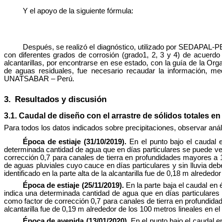
Y el apoyo de la siguiente fórmula:
Después, se realizó el diagnóstico, utilizado por SEDAPAL-PE
con diferentes grados de corrosión (grado1, 2, 3 y 4) de acuerdo
alcantarillas, por encontrarse en ese estado, con la guía de la Or
de aguas residuales, fue necesario recaudar la información, m
UNATSABAR – Perú.
3.
Resultados y discusión
3.1. Caudal de diseño con el arrastre de sólidos totales en
Para todos los datos indicados sobre precipitaciones, observar aná
Época de estiaje (31/10/2019).
En el punto bajo el caudal 
determinada cantidad de agua que en días particulares se puede ver, 
corrección 0,7 para canales de tierra en profundidades mayores a 1
de aguas pluviales cuyo cauce en días particulares y sin lluvia deb
identificado en la parte alta de la alcantarilla fue de 0,18 m alrededor
Época de estiaje (25/11/2019).
En la parte baja el caudal en 
indica una determinada cantidad de agua que en días particulares se
como factor de corrección 0,7 para canales de tierra en profundidade
alcantarilla fue de 0,19 m alrededor de los 100 metros lineales en el e
Época de avenida (13/01/2020).
En el punto bajo el caudal e