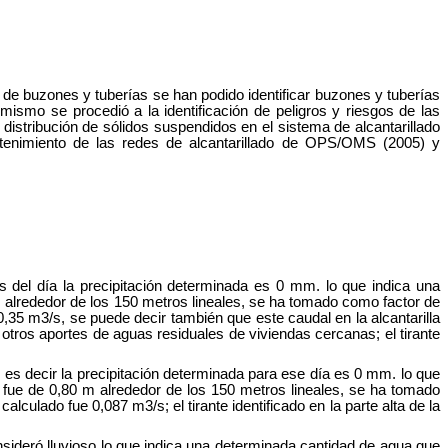
 de buzones y tuberías se han podido identificar buzones y tuberías
ismo se procedió a la identificación de peligros y riesgos de las
distribución de sólidos suspendidos en el sistema de alcantarillado
ntenimiento de las redes de alcantarillado de OPS/OMS (2005) y
s del día la precipitación determinada es 0 mm. lo que indica una
0 m alrededor de los 150 metros lineales, se ha tomado como factor de
,35 m3/s, se puede decir también que este caudal en la alcantarilla
 otros aportes de aguas residuales de viviendas cercanas; el tirante
, es decir la precipitación determinada para ese día es 0 mm. lo que
lla fue de 0,80 m alrededor de los 150 metros lineales, se ha tomado
culado fue 0,087 m3/s; el tirante identificado en la parte alta de la
nsideró lluvioso lo que indica una determinada cantidad de agua que