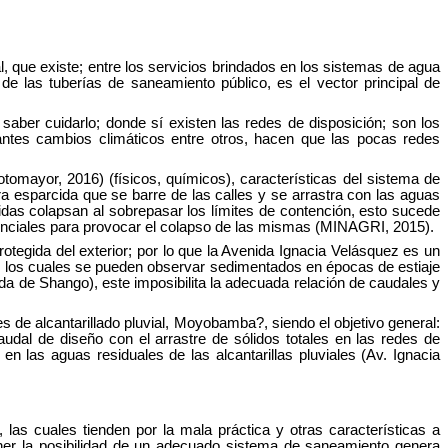
l, que existe; entre los servicios brindados en los sistemas de agua
e las tuberías de saneamiento público, es el vector principal de
saber cuidarlo; donde sí existen las redes de disposición; son los
antes cambios climáticos entre otros, hacen que las pocas redes
omayor, 2016) (físicos, químicos), características del sistema de
ura esparcida que se barre de las calles y se arrastra con las aguas
as colapsan al sobrepasar los límites de contención, esto sucede
rrenciales para provocar el colapso de las mismas (MINAGRI, 2015).
otegida del exterior; por lo que la Avenida Ignacia Velásquez es un
os, los cuales se pueden observar sedimentados en épocas de estiaje
da de Shango), este imposibilita la adecuada relación de caudales y
s de alcantarillado pluvial, Moyobamba?, siendo el objetivo general:
caudal de diseño con el arrastre de sólidos totales en las redes de
n las aguas residuales de las alcantarillas pluviales (Av. Ignacia
s cuales tienden por la mala práctica y otras características a
tener la posibilidad de un adecuado sistema de saneamiento genera