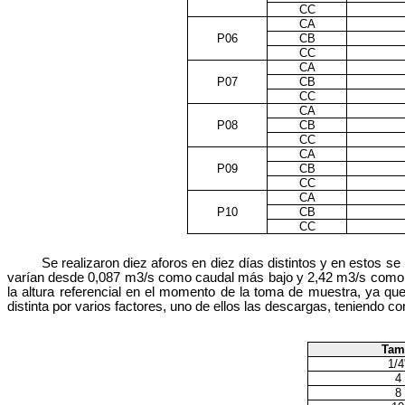
CC
CA
P06
CB
CC
CA
P07
CB
CC
CA
P08
CB
CC
CA
P09
CB
CC
CA
P10
CB
CC
Se realizaron diez aforos en diez días distintos y en estos s
varían desde 0,087 m3/s como caudal más bajo y 2,42 m3/s como m
la altura referencial en el momento de la toma de muestra, ya que
distinta por varios factores, uno de ellos las descargas, teniendo
Tam
1/4
4
8