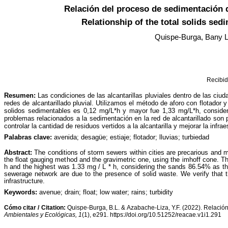
Relación del proceso de sedimentación de
Relationship of the total solids se
Quispe-Burga, Bany 
Recib
Resumen:
Las condiciones de las alcantarillas pluviales dentro de las ciud
redes de alcantarillado pluvial. Utilizamos el método de aforo con flotado
solidos sedimentables es 0,12 mg/L*h y mayor fue 1,33 mg/L*h, considera
problemas relacionados a la sedimentación en la red de alcantarillado son 
controlar la cantidad de residuos vertidos a la alcantarilla y mejorar la infrae
Palabras clave:
avenida; desagüe; estiaje; flotador; lluvias; turbiedad
Abstract:
The conditions of storm sewers within cities are precarious and m
the float gauging method and the gravimetric one, using the imhoff cone. 
h and the highest was 1.33 mg / L * h, considering the sands 86.54% as the
sewerage network are due to the presence of solid waste. We verify that t
infrastructure.
Keywords:
avenue; drain; float; low water; rains; turbidity
Cómo citar / Citation:
Quispe-Burga, B.L. & Azabache-Liza, Y.F. (2022). Relación
Ambientales y Ecológicas,
1
(1), e291.
https://doi.org/10.51252/reacae.v1i1.291