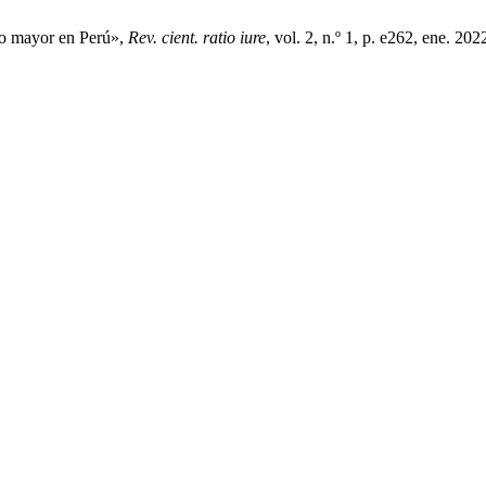
lto mayor en Perú»,
Rev. cient. ratio iure
, vol. 2, n.º 1, p. e262, ene. 202