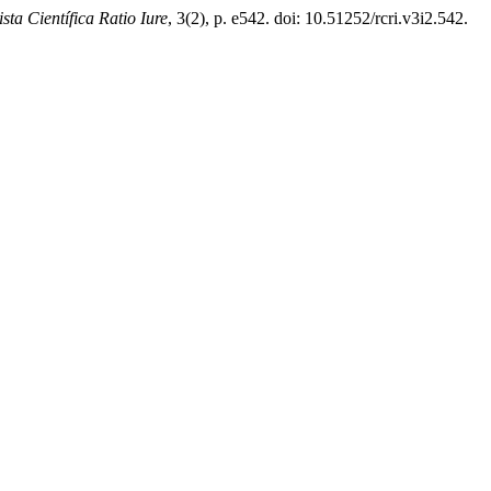
sta Científica Ratio Iure
, 3(2), p. e542. doi: 10.51252/rcri.v3i2.542.