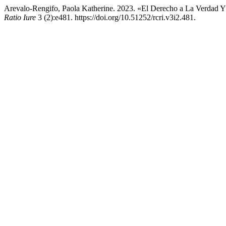
Arevalo-Rengifo, Paola Katherine. 2023. «El Derecho a La Verdad Y 
Ratio Iure
3 (2):e481. https://doi.org/10.51252/rcri.v3i2.481.