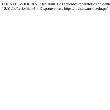
FUENTES-VIDEIRA, Alan Raul. Los acuerdos reparatorios en delitos c
10.51252/rcri.v5i2.910. Disponível em: https://revistas.unsm.edu.pe/i