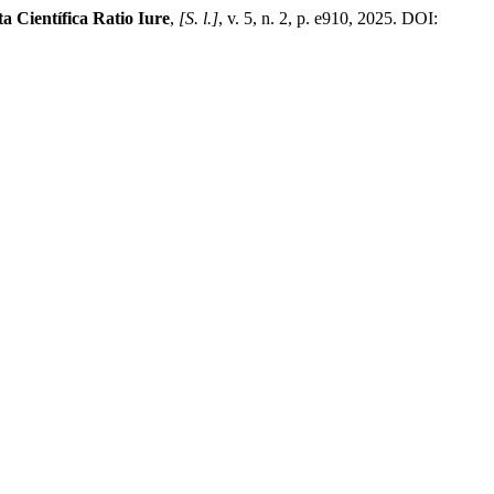
ta Científica Ratio Iure
,
[S. l.]
, v. 5, n. 2, p. e910, 2025. DOI: