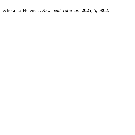
Derecho a La Herencia.
Rev. cient. ratio iure
2025
,
5
, e892.