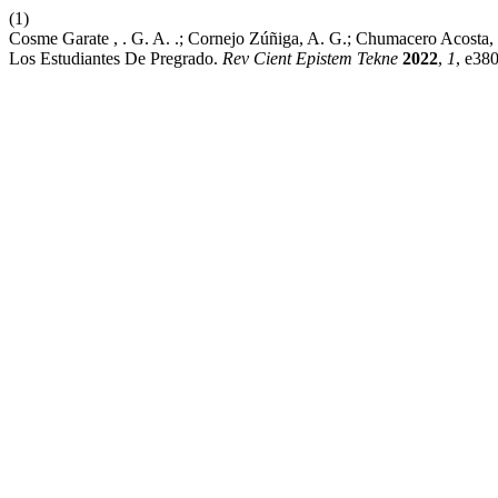
(1)
Cosme Garate , . G. A. .; Cornejo Zúñiga, A. G.; Chumacero Acosta, J
Los Estudiantes De Pregrado.
Rev Cient Epistem Tekne
2022
,
1
, e380