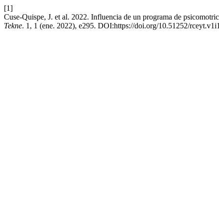
[1]
Cuse-Quispe, J. et al. 2022. Influencia de un programa de psicomotricid
Tekne
. 1, 1 (ene. 2022), e295. DOI:https://doi.org/10.51252/rceyt.v1i