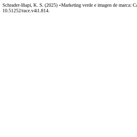
Schrader-Iñapi, K. S. (2025) «Marketing verde e imagen de marca: Ca
10.51252/race.v4i1.814.