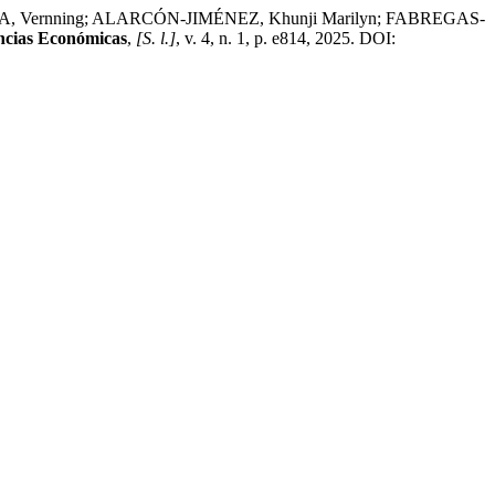
A, Vernning; ALARCÓN-JIMÉNEZ, Khunji Marilyn; FABREGAS-
ncias Económicas
,
[S. l.]
, v. 4, n. 1, p. e814, 2025. DOI: