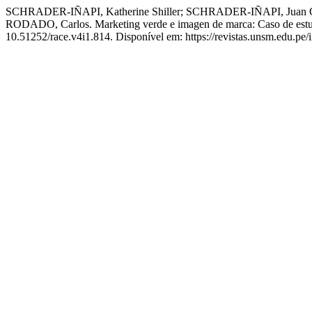
SCHRADER-IÑAPI, Katherine Shiller; SCHRADER-IÑAPI, Jua
RODADO, Carlos. Marketing verde e imagen de marca: Caso de estud
10.51252/race.v4i1.814. Disponível em: https://revistas.unsm.edu.pe/