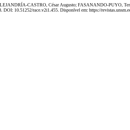
LEJANDRÍA-CASTRO, César Augusto; FASANANDO-PUYO, Tercero. Fa
023. DOI: 10.51252/race.v2i1.455. Disponível em: https://revistas.unsm.