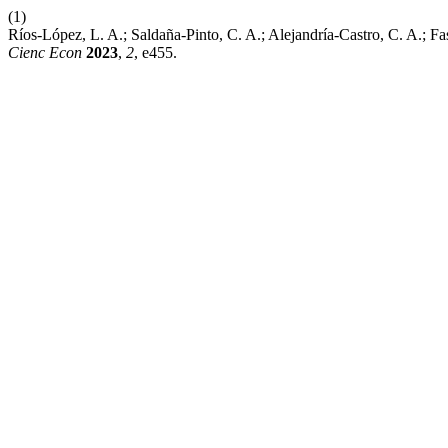
(1)
Ríos-López, L. A.; Saldaña-Pinto, C. A.; Alejandría-Castro, C. A.;
Cienc Econ
2023
,
2
, e455.