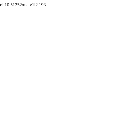
 doi:10.51252/raa.v1i2.193.