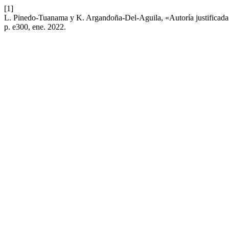
[1]
L. Pinedo-Tuanama y K. Argandoña-Del-Aguila, «Autoría justificada c
p. e300, ene. 2022.