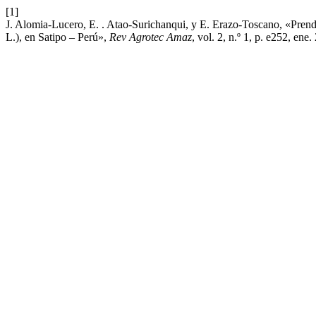
[1]
J. Alomia-Lucero, E. . Atao-Surichanqui, y E. Erazo-Toscano, «Prend
L.), en Satipo – Perú»,
Rev Agrotec Amaz
, vol. 2, n.º 1, p. e252, ene.